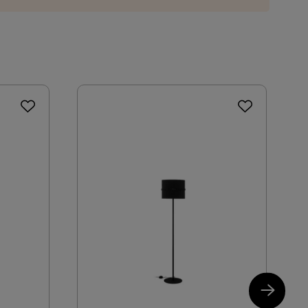
Nei
ring som du kan velge i kassen. Dersom ingen
Rund
Ja
Svart
IP23
A+
Svart
r lampen med myk, tørr klut når strømmen er av.
E27
Adrim