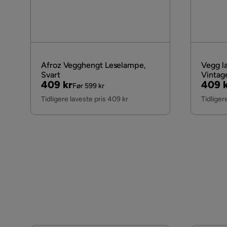
Livslengde (H)
Afroz Vegghengt Leselampe,
Vegg l
Svart
Vintag
Pris
Original
Pris
Origi
409 kr
409 
Før 599 kr
Pris
Pris
Tidligere laveste pris 409 kr
Tidliger