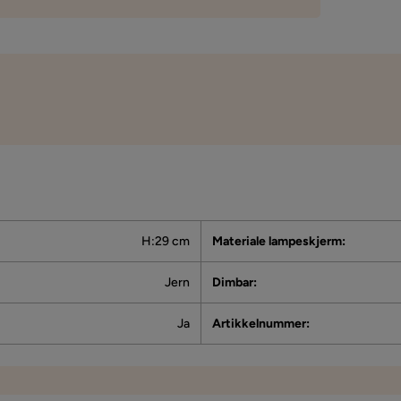
H:29 cm
Materiale lampeskjerm
:
Jern
Dimbar
:
Ja
Artikkelnummer
: