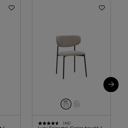
(
46
)