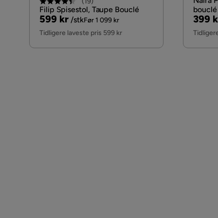
Naira P
(
19
)
Filip Spisestol, Taupe Bouclé
bouclé 
Pris
Original
Pris
Origi
599 kr
399 k
/stk
Før 1 099 kr
Pris
Pris
Tidligere laveste pris 599 kr
Tidliger