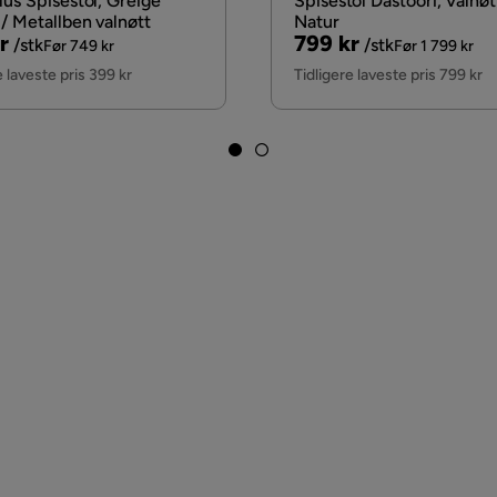
lus Spisestol, Greige
Spisestol Dastoori, Valnøt
/ Metallben valnøtt
Natur
nal
Pris
Original
r
799 kr
/stk
/stk
Før 749 kr
Før 1 799 kr
Pris
e laveste pris 399 kr
Tidligere laveste pris 799 kr