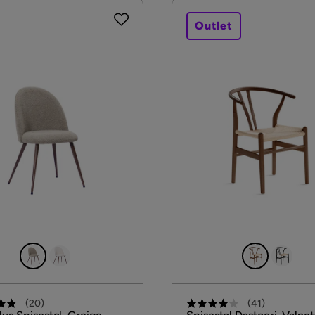
Outlet
(
20
)
(
41
)