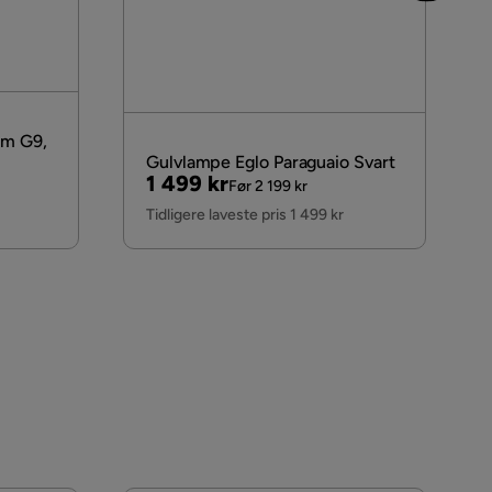
cm G9,
Gulvlampe Eglo Paraguaio Svart
Pris
Original
1 499 kr
Før 2 199 kr
Pris
Tidligere laveste pris 1 499 kr