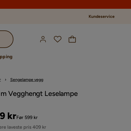
Kundeservice
opping
r
Sengelampe vegg
im Vegghengt Leselampe
s
ginal
9 kr
Før 599 kr
s
ere laveste pris 409 kr