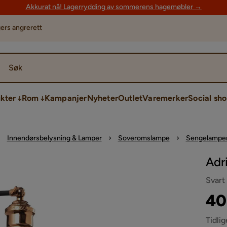
Akkurat nå! Lagerrydding av sommerens hagemøbler →
ers angrerett
Søk
kter
Rom
Kampanjer
Nyheter
Outlet
Varemerker
Social sh
Innendørsbelysning & Lamper
Soveromslampe
Sengelampe
Adr
Svart
Pri
Ori
40
Pri
Tidlig