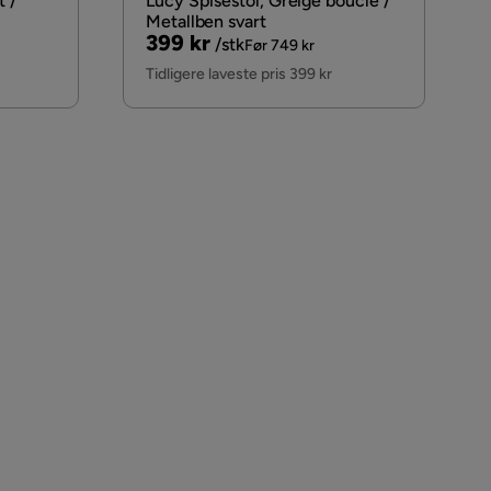
t /
Lucy Spisestol, Greige bouclé /
Metallben svart
Pris
Original
399 kr
/stk
Før 749 kr
Pris
Tidligere laveste pris 399 kr