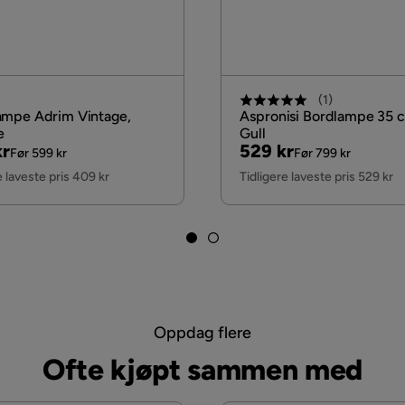
2 h
(
1
)
ampe Adrim Vintage,
Aspronisi Bordlampe 35 
e
Gull
nal
Pris
Original
kr
529 kr
Før 599 kr
Før 799 kr
Pris
e laveste pris 409 kr
Tidligere laveste pris 529 kr
Oppdag flere
Ofte kjøpt sammen med