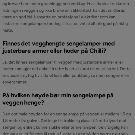
og krever bare noen grunnleggende verktøy. Hvis du skal trekke inn
ledningen i veggen og ikke bruke en stikkontakt, kan det imidlertid
være en god idé å ansette en profesjonell elektriker som kan
installere sengelampen for deg, slik at du vet at alt blir gjort på riktig
måte.
Finnes det vegghengte sengelamper med
justerbare armer eller hoder på Chilli?
Ja, det finnes sengelamper til veggen med justerbare armer eller
hoder som gjør det enkelt å rette lyset akkurat dit du vil ha det. Dette
er spesielt nyttig hvis du vil lese eller punktbelyse noe i sengen eller
soverommet.
På hvilken høyde bør min sengelampe på
veggen henge?
Den optimale høyden for en sengelampe på veggen er mellom 1,5 og
1,8 meter fra gulvet. Dette gir tilstrekkelig plass til å rette lyset mot
sengen og enkelt kunne slukke eller tenne lampen. Selvfølgelig kan
det variere litt fra rom til rom, så installer den på den høyden du selv