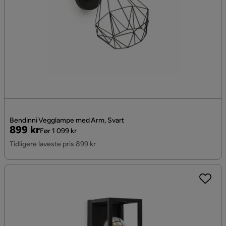
Bendinni Vegglampe med Arm, Svart
Pris
Original
899 kr
Før 1 099 kr
Pris
Tidligere laveste pris 899 kr