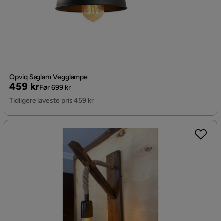
Opviq Saglam Vegglampe
Pris
Original
459 kr
Før 699 kr
Pris
Tidligere laveste pris 459 kr