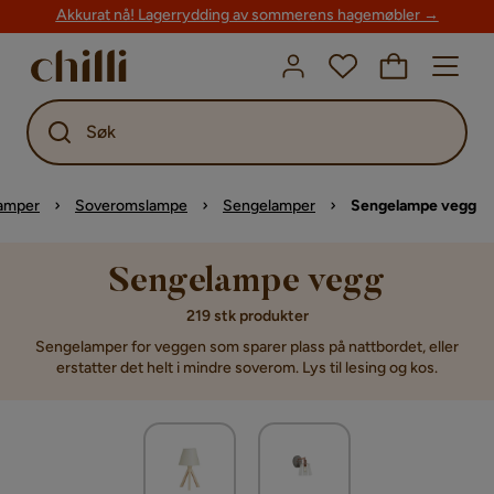
Akkurat nå! Lagerrydding av sommerens hagemøbler →
Søk
Lamper
Soveromslampe
Sengelamper
Sengelampe vegg
Sengelampe vegg
219 stk produkter
Sengelamper for veggen som sparer plass på nattbordet, eller
erstatter det helt i mindre soverom. Lys til lesing og kos.