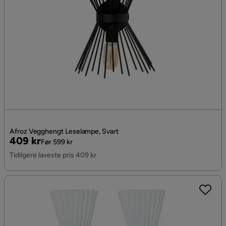
Afroz Vegghengt Leselampe, Svart
Pris
Original
409 kr
Før 599 kr
Pris
Tidligere laveste pris 409 kr