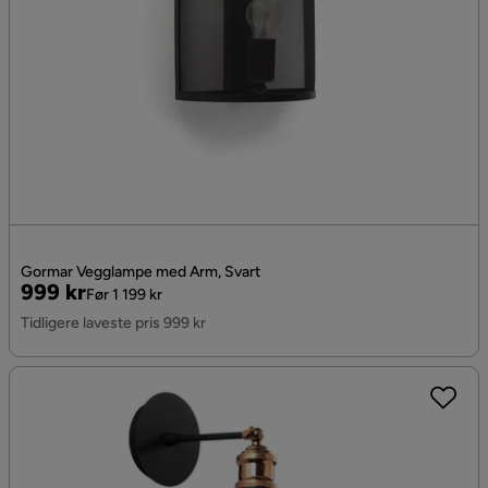
Gormar Vegglampe med Arm, Svart
Pris
Original
999 kr
Før 1 199 kr
Pris
Tidligere laveste pris 999 kr