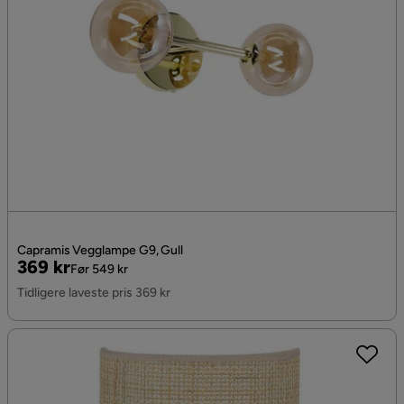
Capramis Vegglampe G9, Gull
Pris
Original
369 kr
Før 549 kr
Pris
Tidligere laveste pris 369 kr