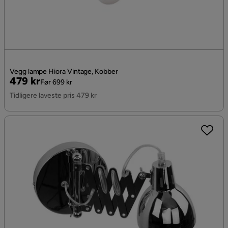
Vegg lampe Hiora Vintage, Kobber
Pris
Original
479 kr
Før 699 kr
Pris
Tidligere laveste pris 479 kr