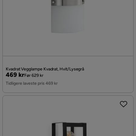
Kvadrat Vegglampe Kvadrat, Hvit/Lysegrå
Pris
Original
469 kr
Før 629 kr
Pris
Tidligere laveste pris 469 kr