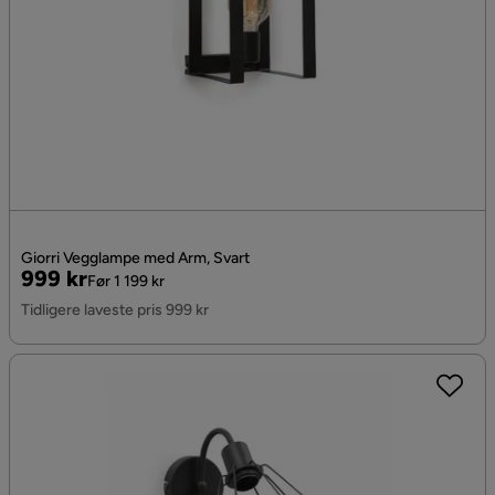
Giorri Vegglampe med Arm, Svart
Pris
Original
999 kr
Før 1 199 kr
Pris
Tidligere laveste pris 999 kr