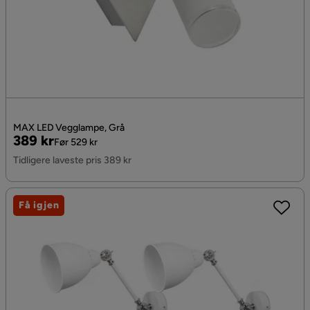
MAX LED Vegglampe, Grå
Pris
Original
389 kr
Før 529 kr
Pris
Tidligere laveste pris 389 kr
Få igjen