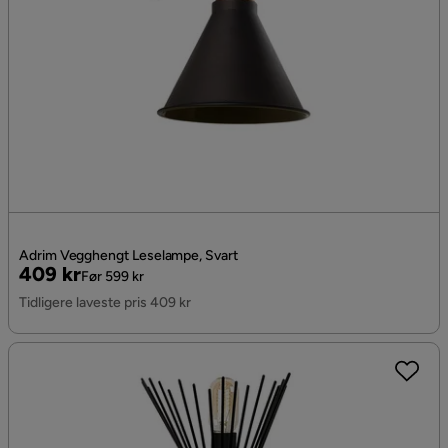
Adrim Vegghengt Leselampe, Svart
Pris
Original
409 kr
Før 599 kr
Pris
Tidligere laveste pris 409 kr