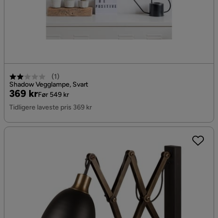
(
1
)
Shadow Vegglampe, Svart
Pris
Original
369 kr
Før 549 kr
Pris
Tidligere laveste pris 369 kr