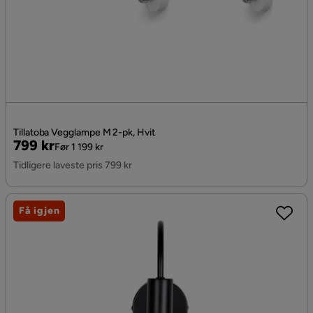
Tillatoba Vegglampe M 2-pk, Hvit
Pris
Original
799 kr
Før 1 199 kr
Pris
Tidligere laveste pris 799 kr
Få igjen