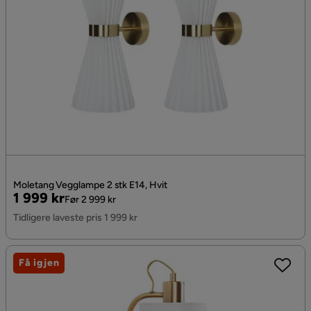
Moletang Vegglampe 2 stk E14, Hvit
Pris
Original
1 999 kr
Før 2 999 kr
Pris
Tidligere laveste pris 1 999 kr
Få igjen