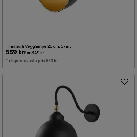
Thames Ii Vegglampe 26 cm, Svart
Pris
Original
559 kr
Før 849 kr
Pris
Tidligere laveste pris 559 kr