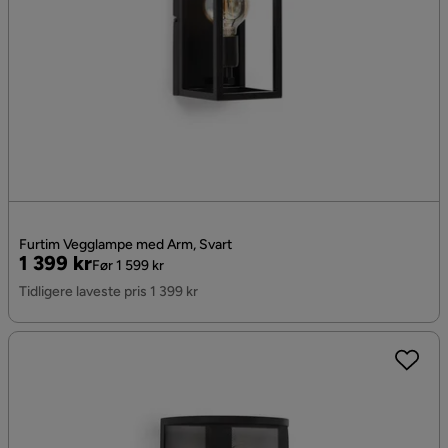
Furtim Vegglampe med Arm, Svart
Pris
Original
1 399 kr
Før 1 599 kr
Pris
Tidligere laveste pris 1 399 kr