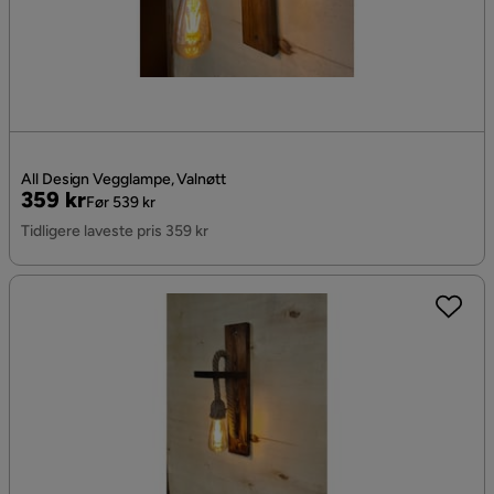
All Design Vegglampe, Valnøtt
Pris
Original
359 kr
Før 539 kr
Pris
Tidligere laveste pris 359 kr