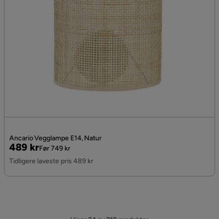
Ancario Vegglampe E14, Natur
Pris
Original
489 kr
Før 749 kr
Pris
Tidligere laveste pris 489 kr