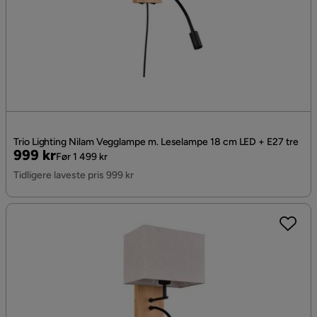
Trio Lighting Nilam Vegglampe m. Leselampe 18 cm LED + E27 tre
Pris
Original
999 kr
Før 1 499 kr
Pris
Tidligere laveste pris 999 kr