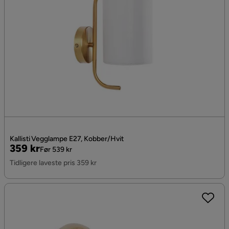
Kallisti Vegglampe E27, Kobber/Hvit
Pris
Original
359 kr
Før 539 kr
Pris
Tidligere laveste pris 359 kr