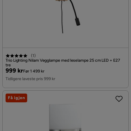
(
1
)
Trio Lighting Nilam Vegglampe med leselampe 25 cm LED + E27
tre
Pris
Original
999 kr
Før 1 499 kr
Pris
Tidligere laveste pris 999 kr
Få igjen