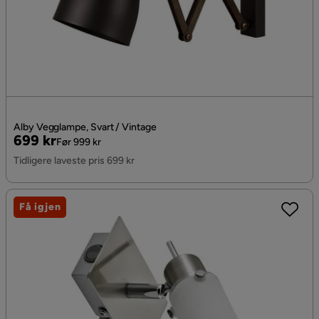
Alby Vegglampe, Svart / Vintage
Pris
Original
699 kr
Før 999 kr
Pris
Tidligere laveste pris 699 kr
Få igjen