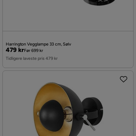
Harrington Vegglampe 33 cm, Sølv
Pris
Original
479 kr
Før 699 kr
Pris
Tidligere laveste pris 479 kr