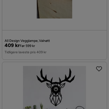
All Design Vegglampe, Valnøtt
Pris
Original
409 kr
Før 599 kr
Pris
Tidligere laveste pris 409 kr