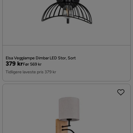
Elsa Vegglampe Dimbar LED Stor, Sort
Pris
Original
379 kr
Før 569 kr
Pris
Tidligere laveste pris 379 kr