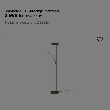
Brantford LED-Gulvlampe Mattsvart
Pris
Original
2 999 kr
Før 4 399 kr
Pris
Tidligere laveste pris 2 999 kr