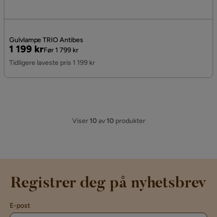
Gulvlampe TRIO Antibes
Pris
Original
1 199 kr
Før 1 799 kr
Pris
Tidligere laveste pris 1 199 kr
Viser
10
av
10
produkter
Registrer deg på nyhetsbrev
E-post