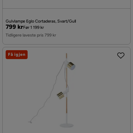
Gulvlampe Eglo Cortaderas, Svart/Gull
Pris
Original
799 kr
Før 1 199 kr
Pris
Tidligere laveste pris 799 kr
Få igjen