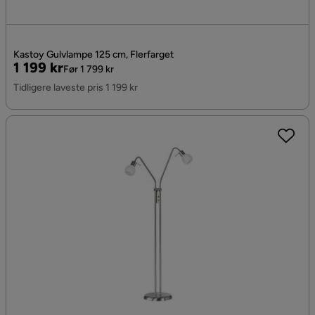
Kastoy Gulvlampe 125 cm, Flerfarget
Pris
Original
1 199 kr
Før 1 799 kr
Pris
Tidligere laveste pris 1 199 kr