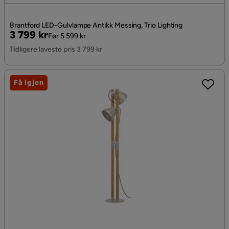
Brantford LED-Gulvlampe Antikk Messing, Trio Lighting
Pris
Original
3 799 kr
Før 5 599 kr
Pris
Tidligere laveste pris 3 799 kr
Få igjen