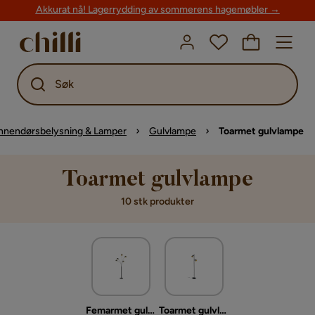
Akkurat nå! Lagerrydding av sommerens hagemøbler →
Søk
nnendørsbelysning & Lamper
Gulvlampe
Toarmet gulvlampe
Toarmet gulvlampe
10 stk produkter
Femarmet gulvlampe
Toarmet gulvlampe