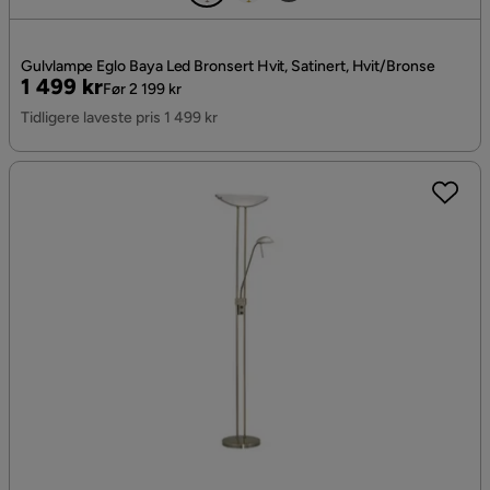
Gulvlampe Eglo Baya Led Bronsert Hvit, Satinert, Hvit/Bronse
Pris
Original
1 499 kr
Før 2 199 kr
Pris
Tidligere laveste pris 1 499 kr