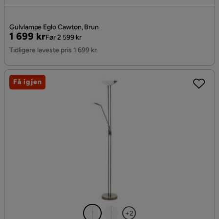
Gulvlampe Eglo Cawton, Brun
Pris
Original
1 699 kr
Før 2 599 kr
Pris
Tidligere laveste pris 1 699 kr
Få igjen
+2