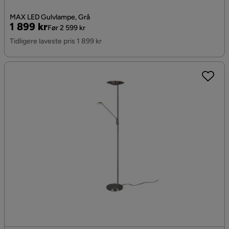
MAX LED Gulvlampe, Grå
Pris
Original
1 899 kr
Før 2 599 kr
Pris
Tidligere laveste pris 1 899 kr