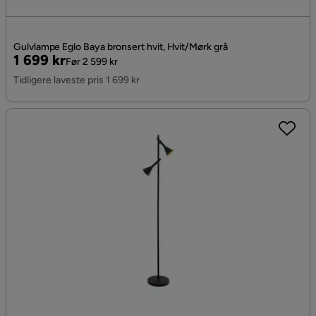
Gulvlampe Eglo Baya bronsert hvit, Hvit/Mørk grå
Pris
Original
1 699 kr
Før 2 599 kr
Pris
Tidligere laveste pris 1 699 kr