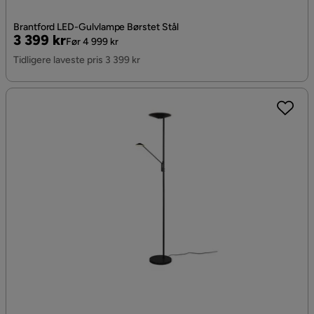
Brantford LED-Gulvlampe Børstet Stål
Pris
Original
3 399 kr
Før 4 999 kr
Pris
Tidligere laveste pris 3 399 kr