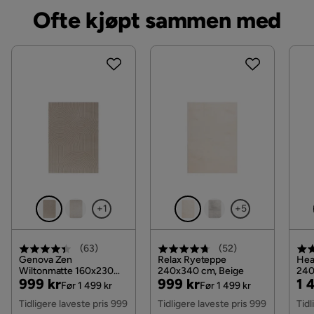
Ofte kjøpt sammen med
+1
+5
(
63
)
(
52
)
Genova Zen
Relax Ryeteppe
Hea
Wiltonmatte 160x230
240x340 cm, Beige
240
Pris
Original
Pris
Original
Pri
Or
999 kr
999 kr
1 
cm Rektangulær, Lin
Før 1 499 kr
Før 1 499 kr
Pris
Pris
Pri
Tidligere laveste pris 999
Tidligere laveste pris 999
Tidl