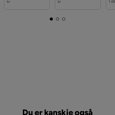
kr
kr
1 49
Du er kanskje også