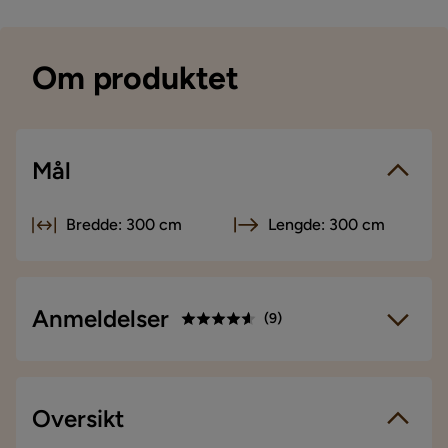
Om produktet
Mål
Bredde: 300 cm
Lengde: 300 cm
Anmeldelser
(
9
)
4.6
5
☆
4
☆
3
Oversikt
☆
9 anmeldelser
2
☆