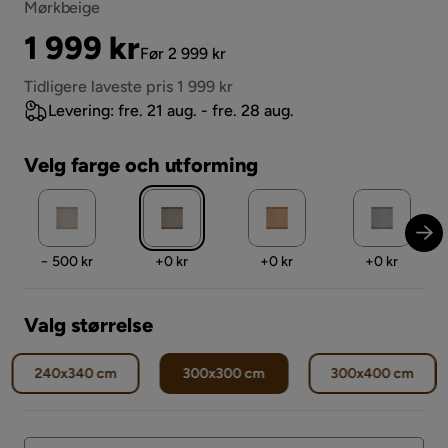
Mørkbeige
Pris
Original
1 999 kr
Før 2 999 kr
Pris
Tidligere laveste pris 1 999 kr
Levering: fre. 21 aug. - fre. 28 aug.
Velg farge och utforming
Pris
Pris
Pris
Pris
− 500 kr
+
0 kr
+
0 kr
+
0 kr
Valg størrelse
240x340 cm
300x300 cm
300x400 cm