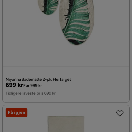
Niyanna Badematte 2-pk, Flerfarget
Pris
Original
699 kr
Før 999 kr
Pris
Tidligere laveste pris 699 kr
Få igjen