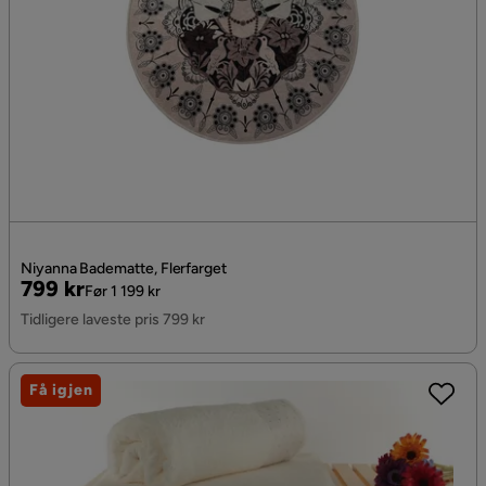
Niyanna Badematte, Flerfarget
Pris
Original
799 kr
Før 1 199 kr
Pris
Tidligere laveste pris 799 kr
Få igjen