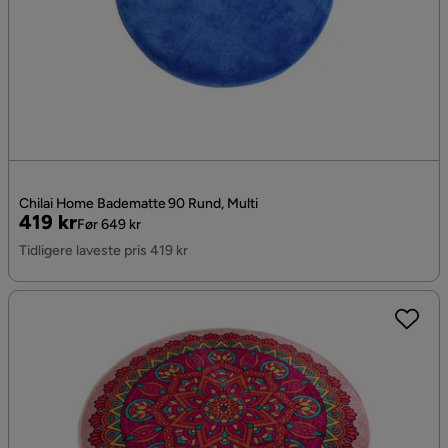
Chilai Home Badematte 90 Rund, Multi
Pris
Original
419 kr
Før 649 kr
Pris
Tidligere laveste pris 419 kr