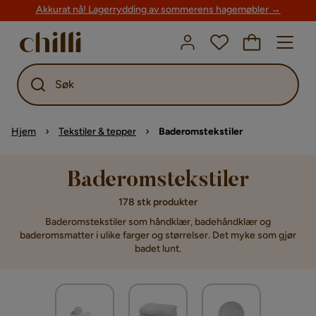
Akkurat nå! Lagerrydding av sommerens hagemøbler →
Søk
Hjem
Tekstiler & tepper
Baderomstekstiler
Baderomstekstiler
178 stk produkter
Baderomstekstiler som håndklær, badehåndklær og
baderomsmatter i ulike farger og størrelser. Det myke som gjør
badet lunt.