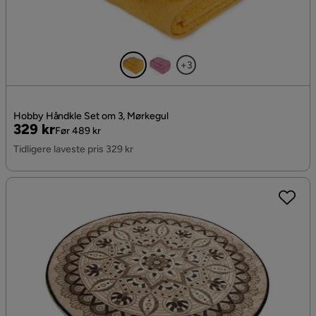
+3
Hobby Håndkle Set om 3, Mørkegul
Pris
Original
329 kr
Før 489 kr
Pris
Tidligere laveste pris 329 kr