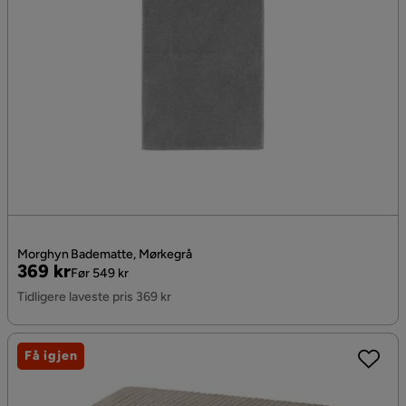
Morghyn Badematte, Mørkegrå
Pris
Original
369 kr
Før 549 kr
Pris
Tidligere laveste pris 369 kr
Få igjen