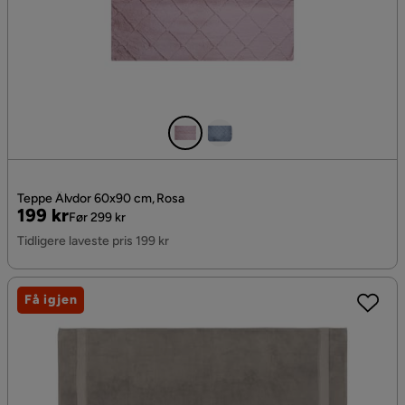
Teppe Älvdor 60x90 cm, Rosa
Pris
Original
199 kr
Før 299 kr
Pris
Tidligere laveste pris 199 kr
Få igjen