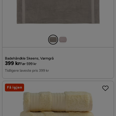
Badehåndkle Skeens, Varmgrå
Pris
Original
399 kr
Før 599 kr
Pris
Tidligere laveste pris 399 kr
Få igjen