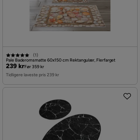
(
1
)
Pale Baderomsmatte 60x150 cm Rektangulær, Flerfarget
Pris
Original
239 kr
Før 359 kr
Pris
Tidligere laveste pris 239 kr