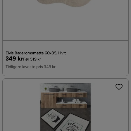
Elvis Baderomsmatte 60x85, Hvit
Pris
Original
349 kr
Før 519 kr
Pris
Tidligere laveste pris 349 kr