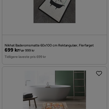
Nikhat Baderomsmatte 60x100 cm Rektangulær, Flerfarget
Pris
Original
699 kr
Før 999 kr
Pris
Tidligere laveste pris 699 kr