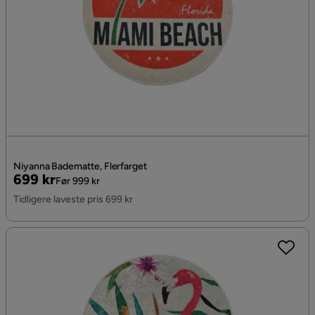
Niyanna Badematte, Flerfarget
Pris
Original
699 kr
Før 999 kr
Pris
Tidligere laveste pris 699 kr