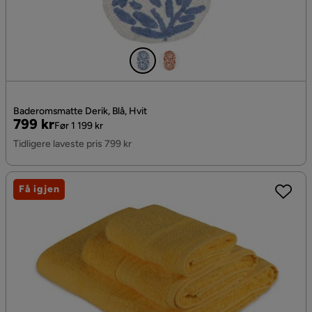
Baderomsmatte Derik, Blå, Hvit
Pris
Original
799 kr
Før 1 199 kr
Pris
Tidligere laveste pris 799 kr
Få igjen