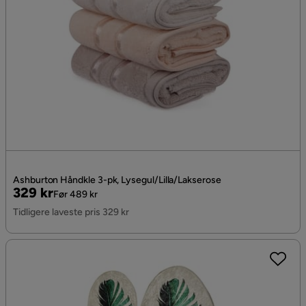
Ashburton Håndkle 3-pk, Lysegul/Lilla/Lakserose
Pris
Original
329 kr
Før 489 kr
Pris
Tidligere laveste pris 329 kr