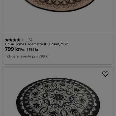
(
5
)
Chilai Home Badematte 100 Rund, Multi
Pris
Original
799 kr
Før 1 199 kr
Pris
Tidligere laveste pris 799 kr