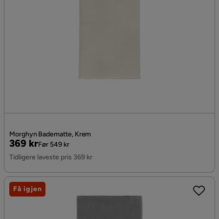
Morghyn Badematte, Krem
Pris
Original
369 kr
Før 549 kr
Pris
Tidligere laveste pris 369 kr
Få igjen