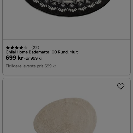
(
22
)
Chilai Home Badematte 100 Rund, Multi
Pris
Original
699 kr
Før 999 kr
Pris
Tidligere laveste pris 699 kr