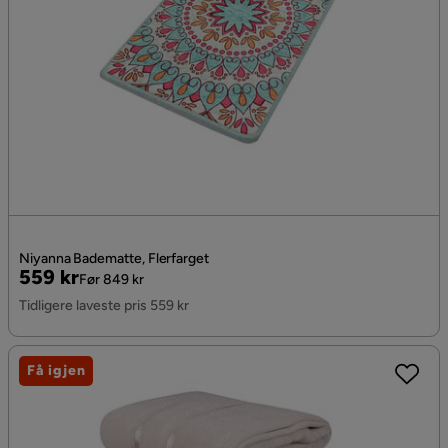
Niyanna Badematte, Flerfarget
Pris
Original
559 kr
Før 849 kr
Pris
Tidligere laveste pris 559 kr
Få igjen