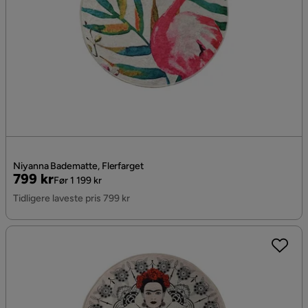
Niyanna Badematte, Flerfarget
Pris
Original
799 kr
Før 1 199 kr
Pris
Tidligere laveste pris 799 kr