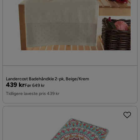
Landercost Badehåndkle 2-pk, Beige/Krem
Pris
Original
439 kr
Før 649 kr
Pris
Tidligere laveste pris 439 kr