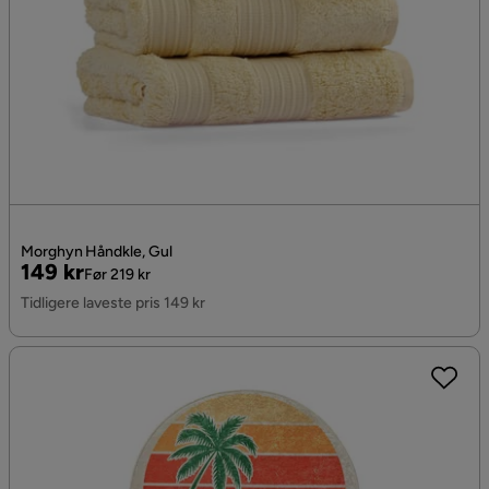
Morghyn Håndkle, Gul
Pris
Original
149 kr
Før 219 kr
Pris
Tidligere laveste pris 149 kr