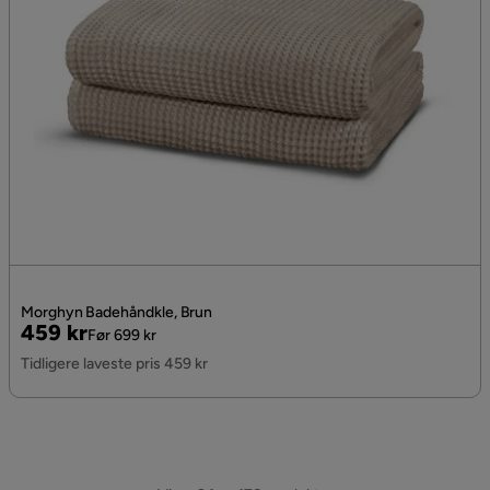
Morghyn Badehåndkle, Brun
Pris
Original
459 kr
Før 699 kr
Pris
Tidligere laveste pris 459 kr