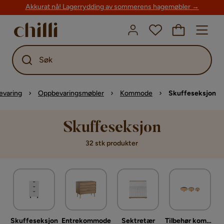
Akkurat nå! Lagerrydding av sommerens hagemøbler →
Søk
varing
Oppbevaringsmøbler
Kommode
Skuffeseksjon
Skuffeseksjon
32 stk produkter
Skuffeseksjon
Entrekommode
Sektretær
Tilbehør kommode