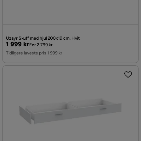
Uzayr Skuff med hjul 200x19 cm, Hvit
Pris
Original
1 999 kr
Før 2 799 kr
Pris
Tidligere laveste pris 1 999 kr