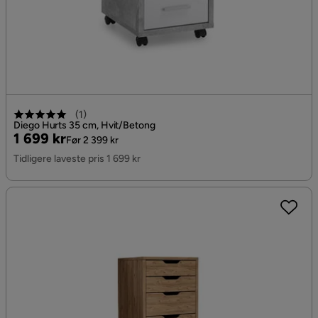
(
1
)
Diego Hurts 35 cm, Hvit/Betong
Pris
Original
1 699 kr
Før 2 399 kr
Pris
Tidligere laveste pris 1 699 kr