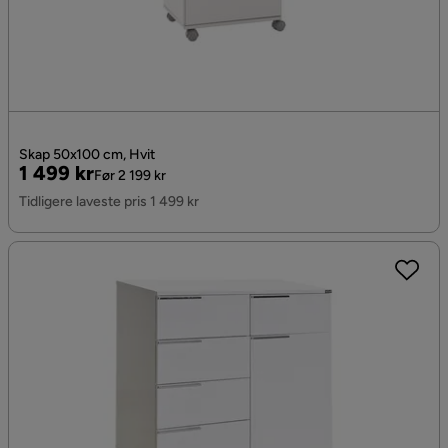
Skap 50x100 cm, Hvit
Pris
Original
1 499 kr
Før 2 199 kr
Pris
Tidligere laveste pris 1 499 kr