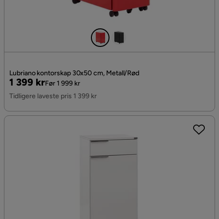
Lubriano kontorskap 30x50 cm, Metall/Rød
Pris
Original
1 399 kr
Før 1 999 kr
Pris
Tidligere laveste pris 1 399 kr