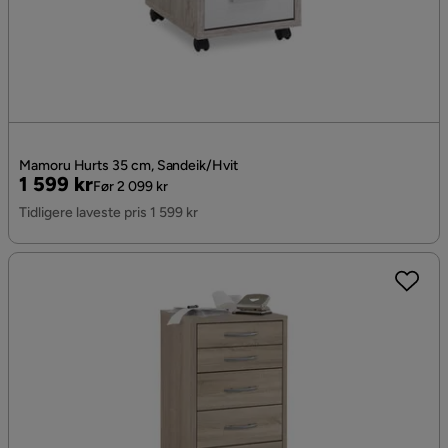
Mamoru Hurts 35 cm, Sandeik/Hvit
Pris
Original
1 599 kr
Før 2 099 kr
Pris
Tidligere laveste pris 1 599 kr