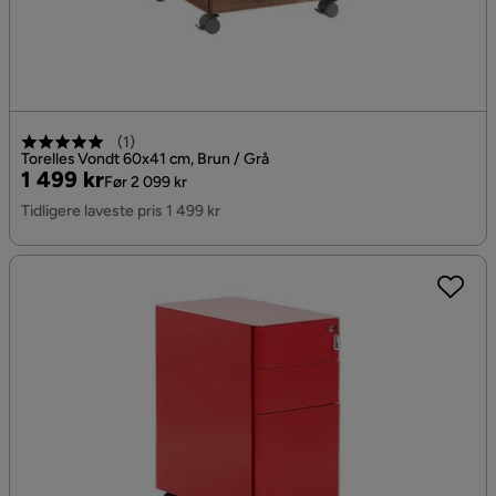
(
1
)
Torelles Vondt 60x41 cm, Brun / Grå
Pris
Original
1 499 kr
Før 2 099 kr
Pris
Tidligere laveste pris 1 499 kr