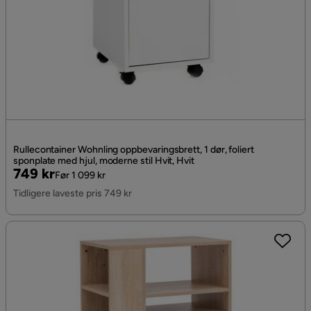
Rullecontainer Wohnling oppbevaringsbrett, 1 dør, foliert
sponplate med hjul, moderne stil Hvit, Hvit
Pris
Original
749 kr
Før 1 099 kr
Pris
Tidligere laveste pris 749 kr