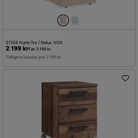
STIGE Hurts Tre / Natur, VOX
Pris
Original
2 199 kr
Før 3 199 kr
Pris
Tidligere laveste pris 2 199 kr