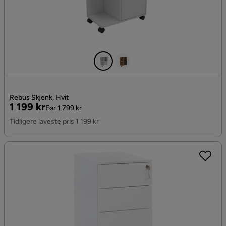
Rebus Skjenk, Hvit
Pris
Original
1 199 kr
Før 1 799 kr
Pris
Tidligere laveste pris 1 199 kr