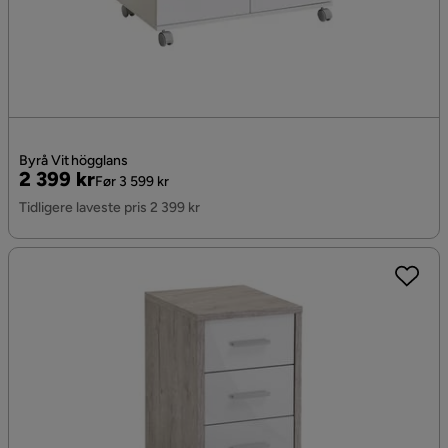
Byrå Vit högglans
Pris
Original
2 399 kr
Før 3 599 kr
Pris
Tidligere laveste pris 2 399 kr