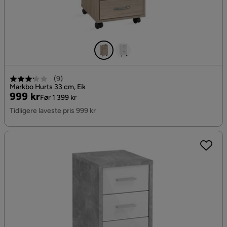
(
9
)
Markbo Hurts 33 cm, Eik
Pris
Original
999 kr
Før 1 399 kr
Pris
Tidligere laveste pris 999 kr