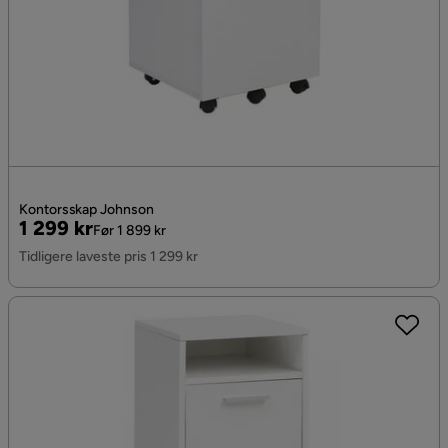
Kontorsskap Johnson
Pris
Original
1 299 kr
Før 1 899 kr
Pris
Tidligere laveste pris 1 299 kr