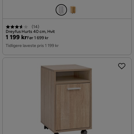
(
14
)
Dreyfus Hurts 40 cm, Hvit
Pris
Original
1 199 kr
Før 1 699 kr
Pris
Tidligere laveste pris 1 199 kr