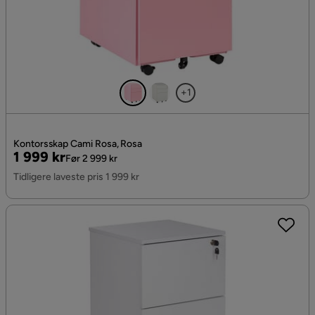
+1
Kontorsskap Cami Rosa, Rosa
Pris
Original
1 999 kr
Før 2 999 kr
Pris
Tidligere laveste pris 1 999 kr