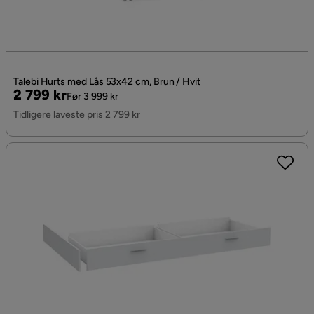
Talebi Hurts med Lås 53x42 cm, Brun / Hvit
Pris
Original
2 799 kr
Før 3 999 kr
Pris
Tidligere laveste pris 2 799 kr