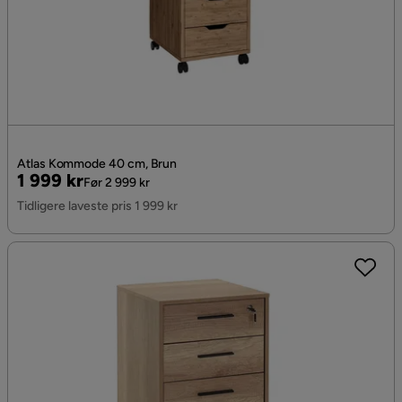
Atlas Kommode 40 cm, Brun
Pris
Original
1 999 kr
Før 2 999 kr
Pris
Tidligere laveste pris 1 999 kr