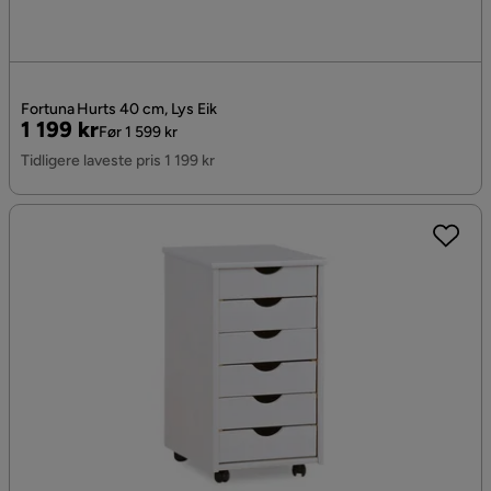
Fortuna Hurts 40 cm, Lys Eik
Pris
Original
1 199 kr
Før 1 599 kr
Pris
Tidligere laveste pris 1 199 kr