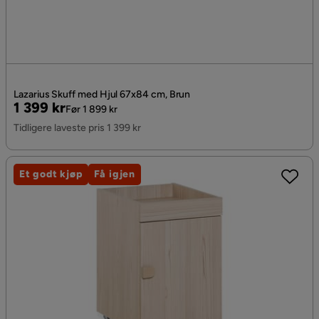
Lazarius Skuff med Hjul 67x84 cm, Brun
Pris
Original
1 399 kr
Før 1 899 kr
Pris
Tidligere laveste pris 1 399 kr
Et godt kjøp
Få igjen