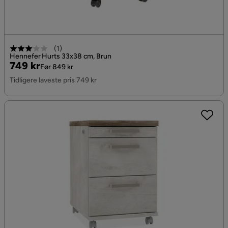
(
1
)
Hennefer Hurts 33x38 cm, Brun
Pris
Original
749 kr
Før 849 kr
Pris
Tidligere laveste pris 749 kr