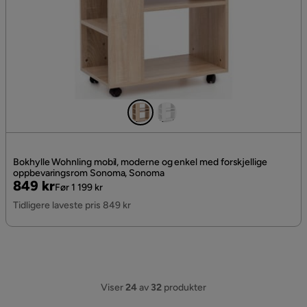
Bokhylle Wohnling mobil, moderne og enkel med forskjellige
oppbevaringsrom Sonoma, Sonoma
Pris
Original
849 kr
Før 1 199 kr
Pris
Tidligere laveste pris 849 kr
Viser
24
av
32
produkter