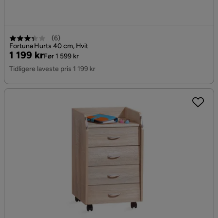
(
6
)
Fortuna Hurts 40 cm, Hvit
Pris
Original
1 199 kr
Før 1 599 kr
Pris
Tidligere laveste pris 1 199 kr