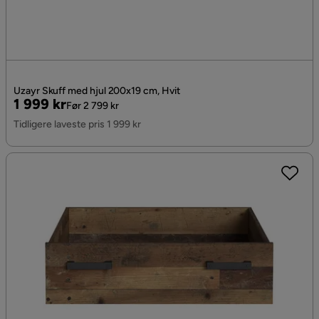
Uzayr Skuff med hjul 200x19 cm, Hvit
Pris
Original
1 999 kr
Før 2 799 kr
Pris
Tidligere laveste pris 1 999 kr