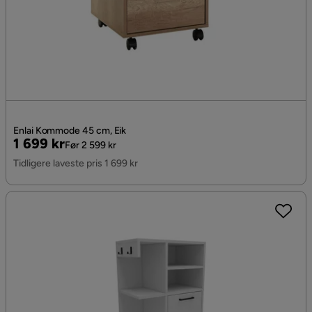
Enlai Kommode 45 cm, Eik
Pris
Original
1 699 kr
Før 2 599 kr
Pris
Tidligere laveste pris 1 699 kr