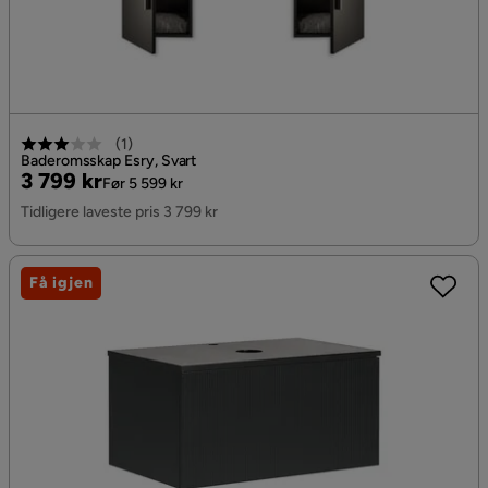
(
1
)
Baderomsskap Esry, Svart
Pris
Original
3 799 kr
Før 5 599 kr
Pris
Tidligere laveste pris 3 799 kr
Få igjen