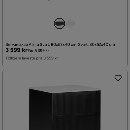
Servantskap Alzira Svart, 80x52x40 cm, Svart, 80x52x40 cm
Pris
Original
3 599 kr
Før 5 399 kr
Pris
Tidligere laveste pris 3 599 kr