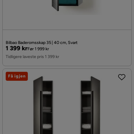
Bilbao Baderomsskap 35 | 40 cm, Svart
Pris
Original
1 399 kr
Før 1 999 kr
Pris
Tidligere laveste pris 1 399 kr
Få igjen