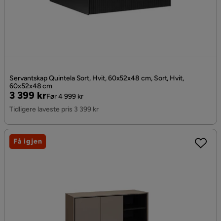
Servantskap Quintela Sort, Hvit, 60x52x48 cm, Sort, Hvit,
60x52x48 cm
Pris
Original
3 399 kr
Før 4 999 kr
Pris
Tidligere laveste pris 3 399 kr
Få igjen