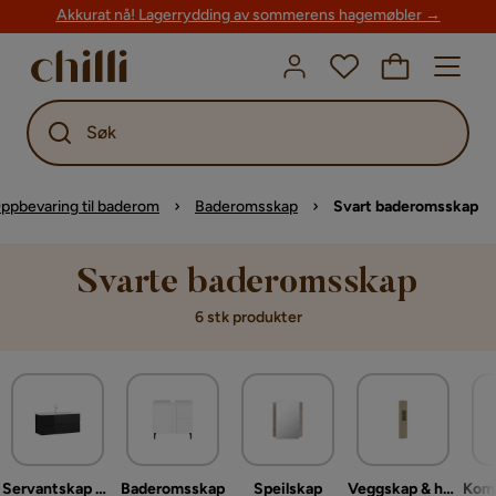
Akkurat nå! Lagerrydding av sommerens hagemøbler →
Søk
ppbevaring til baderom
Baderomsskap
Svart baderomsskap
Svarte baderomsskap
6 stk produkter
Servantskap & kommode
Baderomsskap
Speilskap
Veggskap & høyskap