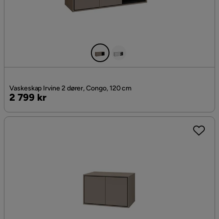
Vaskeskap Irvine 2 dører, Congo, 120 cm
Pris
2 799 kr