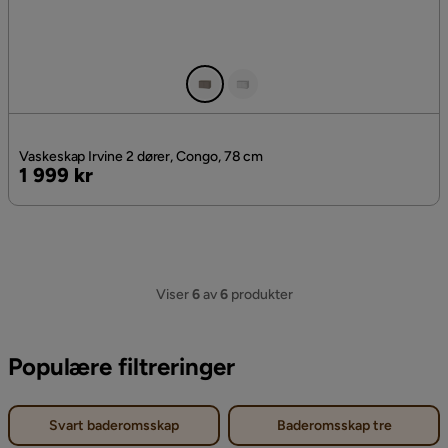
Vaskeskap Irvine 2 dører, Congo, 78 cm
Pris
1 999 kr
Viser
6
av
6
produkter
Populære filtreringer
Svart baderomsskap
Baderomsskap tre