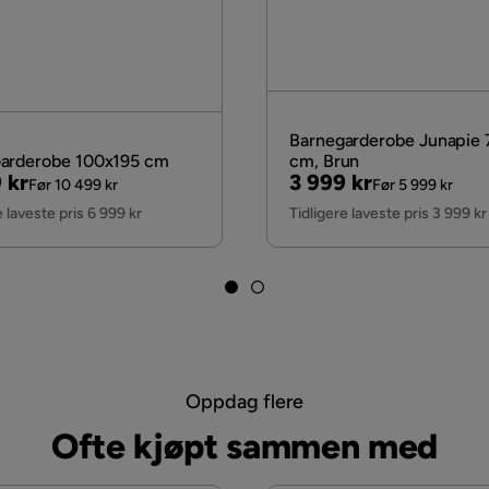
Barnegarderobe Junapie
arderobe 100x195 cm
cm, Brun
nal
Pris
Original
 kr
3 999 kr
Før 10 499 kr
Før 5 999 kr
Pris
e laveste pris 6 999 kr
Tidligere laveste pris 3 999 kr
Oppdag flere
Ofte kjøpt sammen med