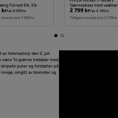
HVILA Pocket 7-soners
eng Forrest Eik, Eik
fjærmadrass med vaskbart
nal
Pris
Original
 kr
2 799 kr
90x200 cm
Før 8 999 kr
Før 4 199 kr
Pris
e laveste pris 7 999 kr
Tidligere laveste pris 2 799 kr