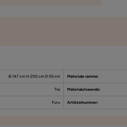
B:147 cm H:200 cm D:55 cm
Materiale ramme
:
Tre
Materialutseende
:
Furu
Artikkelnummer
: