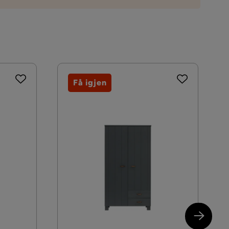
tre,Natur
ring som du kan velge i kassen. Dersom ingen
Tidløs
Alex
Få igjen