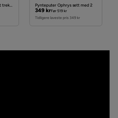
 trekk
Pynteputer Ophrys sett med 2
Pris
Original
349 kr
Før 519 kr
Pris
Tidligere laveste pris 349 kr