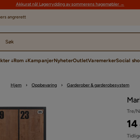
Akkurat nå! Lagerrydding av sommerens hagemøbler →
ers angrerett
Søk
kter
Rom
Kampanjer
Nyheter
Outlet
Varemerker
Social sh
Hjem
Oppbevaring
Garderober & garderobesystem
Mar
Tre/N
Pri
Ori
14
Pri
Tidlig