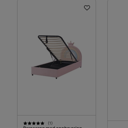
(
1
)