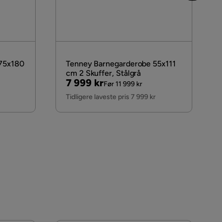
 75x180
Tenney Barnegarderobe 55x111
cm 2 Skuffer, Stålgrå
Pris
Original
7 999 kr
Før 11 999 kr
Pris
Tidligere laveste pris 7 999 kr