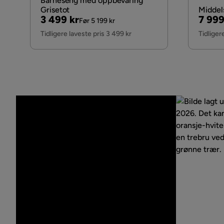
Barneseng med oppbevaring
Grisetot
Middels
Pris
Original
Pris
Origi
3 499 kr
7 999
Før 5 199 kr
Pris
Pris
Tidligere laveste pris 3 499 kr
Tidliger