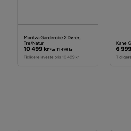
Maritza Garderobe 2 Dører,
Tre/Natur
Kahe G
Pris
Original
Pris
Origi
10 499 kr
6 999
Før 11 499 kr
Pris
Pris
Tidligere laveste pris 10 499 kr
Tidliger