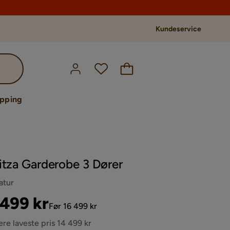
Kundeservice
opping
itza Garderobe 3 Dører
atur
s
ginal
 499 kr
Før 16 499 kr
s
ere laveste pris 14 499 kr