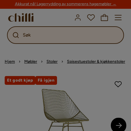
Akkurat nå! Lagerrydding av sommerens hagemøbler →
Søk
Hjem
Møbler
Stoler
Spisestuestoler & kjøkkenstoler
Et godt kjøp
Få igjen