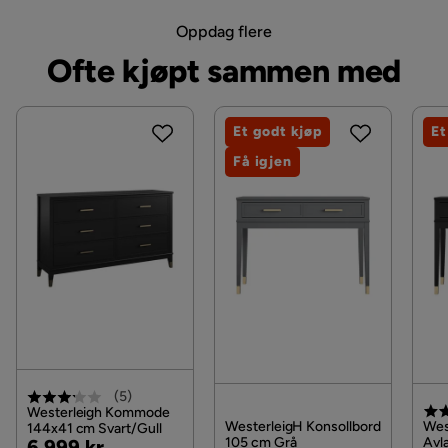
Oppdag flere
Ofte kjøpt sammen med
Et godt kjøp
Et
Få igjen
(
5
)
Westerleigh Kommode
WesterleigH Konsollbord
Wes
144x41 cm Svart/Gull
Pris
Original
105 cm Grå
Avl
6 999 kr