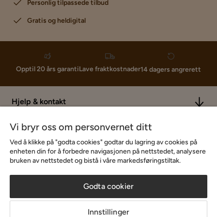
Personlig tilpassede tilbud
Gratis og heldigital
Lave fraktkostnader
Opptil 20 års garanti
14 dagers angrerett
Hjelp & kontakt
Vi bryr oss om personvernet ditt
Sortiment & tilbud
Ved å klikke på "godta cookies" godtar du lagring av cookies på
enheten din for å forbedre navigasjonen på nettstedet, analysere
bruken av nettstedet og bistå i våre markedsføringstiltak.
Inspirasjon
Godta cookier
Om Chilli
Innstillinger