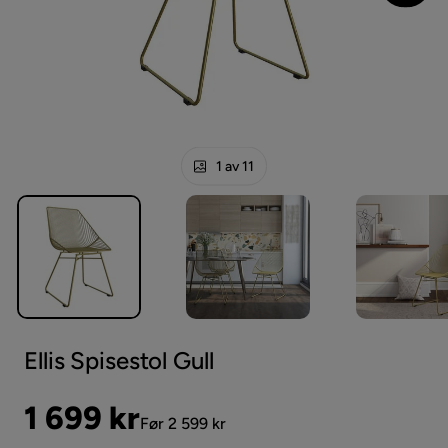
1 av 11
Ellis Spisestol Gull
Pris
Original
1 699 kr
Før 2 599 kr