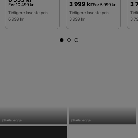
Pris
Original
Pri
Or
3 999 kr
3 
Sva
Pris
Før 10 499 kr
Før 5 999 kr
Pris
Pri
Tidligere laveste pris
Tidligere laveste pris
Tidl
6 999 kr
3 999 kr
3 7
Innlegg
Innlegg
publisert
publisert
@lailabagge
@lailabagge
av
av