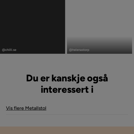
Innlegg
Innlegg
publisert
publisert
@chilli.se
@helenastorp
av
av
Du er kanskje også
interessert i
Vis flere Metallstol