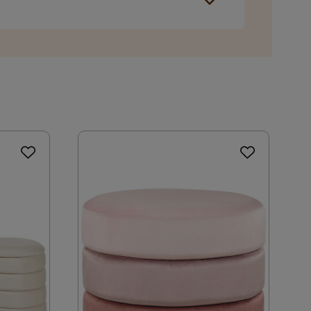
tavgift tilkommer i kassen etter du har fylt i
Nei
ring som du kan velge i kassen. Dersom ingen
Gull
Svart
4.4 kg