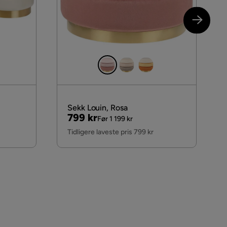
Sekk Louin, Rosa
Pris
Original
799 kr
Før 1 199 kr
Pris
Tidligere laveste pris 799 kr