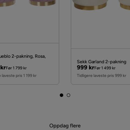
ueblo 2-pakning, Rosa,
Sekk Garland 2-pakning
nal
Pris
Original
 kr
999 kr
Før 1 799 kr
Før 1 499 kr
Pris
e laveste pris 1 199 kr
Tidligere laveste pris 999 kr
Oppdag flere