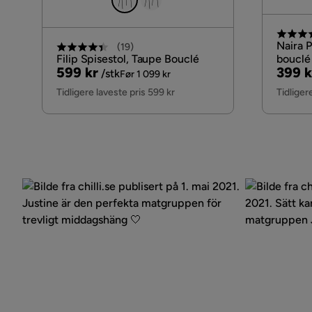
Naira P
(
19
)
Filip Spisestol, Taupe Bouclé
bouclé 
Pris
Original
Pris
Origi
599 kr
399 k
/stk
Før 1 099 kr
Pris
Pris
Tidligere laveste pris 599 kr
Tidliger