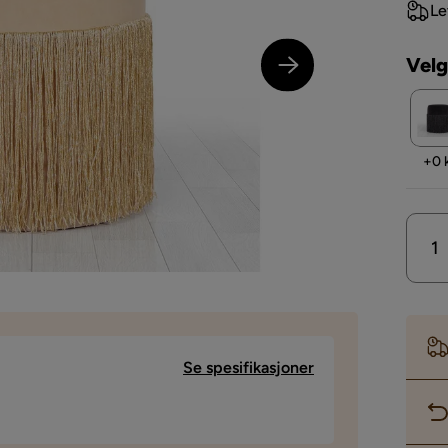
Le
Velg
Pris
+
0 
Se spesifikasjoner