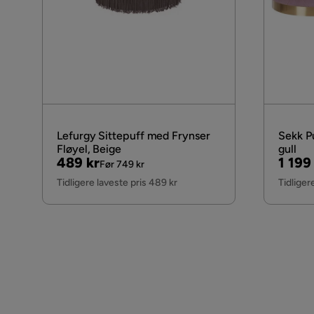
Lefurgy Sittepuff med Frynser
Sekk P
Fløyel, Beige
gull
Pris
Original
Pris
Origi
489 kr
1 199
Før 749 kr
Pris
Pris
Tidligere laveste pris 489 kr
Tidliger