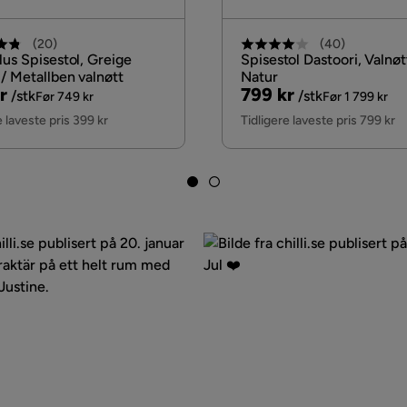
(
20
)
(
40
)
lus Spisestol, Greige
Spisestol Dastoori, Valnøt
/ Metallben valnøtt
Natur
nal
Pris
Original
r
799 kr
/stk
/stk
Før 749 kr
Før 1 799 kr
Pris
e laveste pris 399 kr
Tidligere laveste pris 799 kr