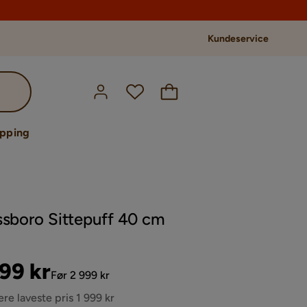
Kundeservice
opping
ssboro Sittepuff 40 cm
s
ginal
999 kr
Før 2 999 kr
s
ere laveste pris 1 999 kr