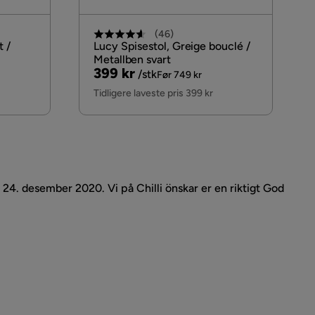
(
46
)
t /
Lucy Spisestol, Greige bouclé /
Metallben svart
Pris
Original
399 kr
/stk
Før 749 kr
Pris
Tidligere laveste pris 399 kr