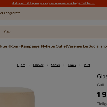
Akkurat nå! Lagerrydding av sommerens hagemøbler →
ers angrerett
Søk
kter
Rom
Kampanjer
Nyheter
Outlet
Varemerker
Social sh
Hjem
Møbler
Stoler
Krakk
Puff
Gla
Gull
Pri
Ori
1 
Pri
Tidlig