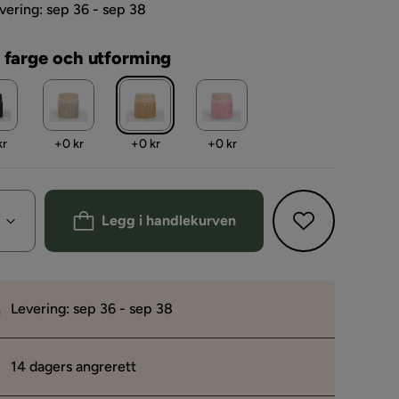
vering: sep 36 - sep 38
 farge och utforming
Pris
Pris
Pris
kr
+
0 kr
+
0 kr
+
0 kr
Legg i handlekurven
Levering: sep 36 - sep 38
14 dagers angrerett