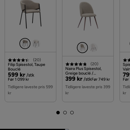
Funksjon
Oppredbar
Ja
Oppbevaring
Ja
Oppbevaringstype
Oppbevaring under setet
(
20
)
(
20
)
Øvrig
Filip Spisestol, Taupe
Spis
Naira Plus Spisestol,
Bouclé
Valn
Pris
Original
Greige bouclé /
Pri
Or
599 kr
79
/stk
Fargenavn
Beige
Pris
Original
399 kr
Metallben valnøtt
/stk
Pris
Pri
Før 1 099 kr
Før 749 kr
Før 
Pris
Tidligere laveste pris 599
Tidligere laveste pris 399
Tidl
Vaskbar
Nei
kr
kr
kr
Garanti
10 år
Krever montering
Ja
Uttrekkbar dagseng
Ja