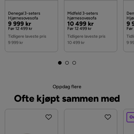
Antall
Denegal 3-seters
Midfeld 3-seters
Den
Hjørnesovesofa
hjørnesovesofa
Hjø
Sitteplasser
3
Pris
Original
Pris
Original
Pri
Or
9 999 kr
10 499 kr
9 
Pris
Pris
Pri
Før 12 499 kr
Før 12 499 kr
Før
Tidligere laveste pris
Tidligere laveste pris
Tidl
Materiale
9 999 kr
10 499 kr
9 9
Materiale ramme
tre
Materiale
Stoff
Materialutseende
Stoff
Oppdag flere
Produsentens navn på trekk
Marte 20
Ofte kjøpt sammen med
Komposisjon
100% polyester
Trekkutseende
Tekstil
O
Putefyll
Skum,Bølgefjær