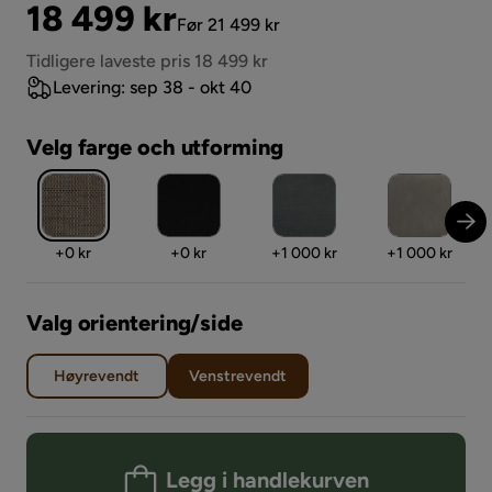
Pris
Original
18 499 kr
Før 21 499 kr
Pris
Tidligere laveste pris 18 499 kr
Levering: sep 38 - okt 40
Velg farge och utforming
Pris
Pris
Pris
Pris
+
0 kr
+
0 kr
+
1 000 kr
+
1 000 kr
Valg orientering/side
Høyrevendt
Venstrevendt
Legg i handlekurven