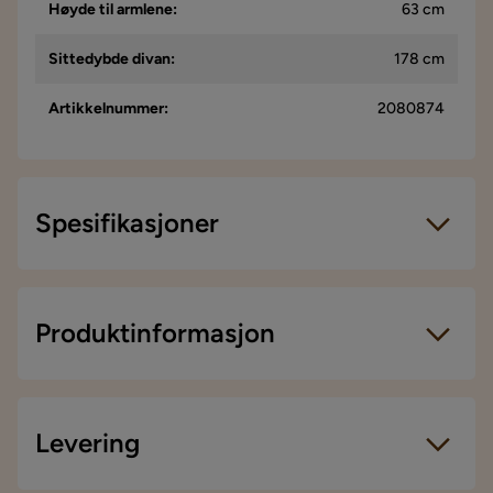
Høyde til armlene
:
63 cm
Sittedybde divan
:
178 cm
Artikkelnummer
:
2080874
Spesifikasjoner
Artikkelnummer:
2080874
Størrelse
Produktinformasjon
Bredde armlene
29 cm
Sengebredde
128 cm
Levering
Høyde
95 cm