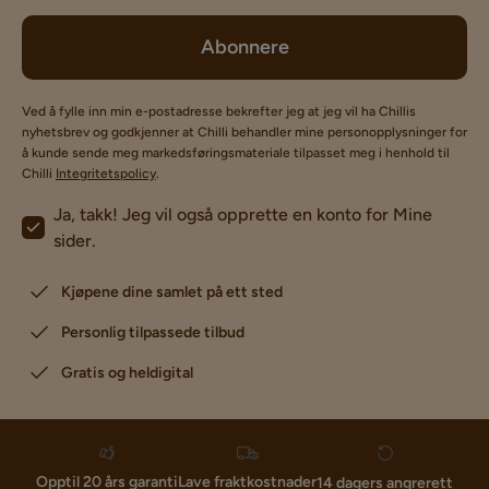
Abonnere
Ved å fylle inn min e-postadresse bekrefter jeg at jeg vil ha Chillis
nyhetsbrev og godkjenner at Chilli behandler mine personopplysninger for
å kunde sende meg markedsføringsmateriale tilpasset meg i henhold til
Chilli
Integritetspolicy
.
Ja, takk! Jeg vil også opprette en konto for Mine
sider.
Kjøpene dine samlet på ett sted
Personlig tilpassede tilbud
Gratis og heldigital
Lave fraktkostnader
Opptil 20 års garanti
14 dagers angrerett