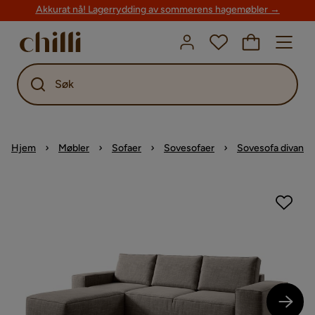
Akkurat nå! Lagerrydding av sommerens hagemøbler →
Søk
Hjem
Møbler
Sofaer
Sovesofaer
Sovesofa divan