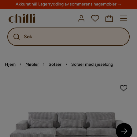
Akkurat nå! Lagerrydding av sommerens hagemøbler →
Søk
Hjem
Møbler
Sofaer
Sofaer med sjeselong