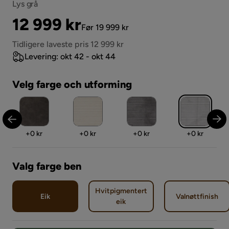
Lys grå
Pris
Original
12 999 kr
Før 19 999 kr
Pris
Tidligere laveste pris 12 999 kr
Levering: okt 42 - okt 44
Velg farge och utforming
Pris
Pris
Pris
Pris
+
0 kr
+
0 kr
+
0 kr
+
0 kr
Valg farge ben
Hvitpigmentert
Eik
Valnøttfinish
eik