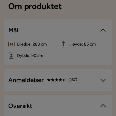
Om produktet
Mål
Bredde: 283 cm
Høyde: 85 cm
Dybde: 90 cm
Anmeldelser
(
257
)
4.4
5
☆
4
☆
3
Oversikt
☆
257 anmeldelser
2
☆
1
☆