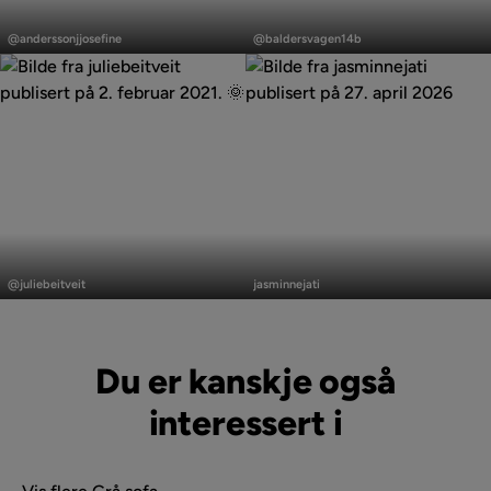
Innlegg
Innlegg
publisert
publisert
@anderssonjjosefine
@baldersvagen14b
av
av
Innlegg
Innlegg
publisert
publisert
@juliebeitveit
jasminnejati
av
av
Du er kanskje også
interessert i