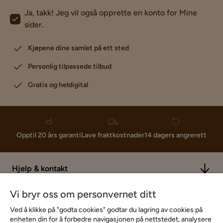
Ja, takk! Jeg vil også opprette en konto for Mine
sider.
Kjøpene dine samlet på ett sted
Personlig tilpassede tilbud
Gratis og heldigital
Lave fraktkostnader
Opptil 20 års garanti
14 dagers angrerett
Hjelp & kontakt
Vi bryr oss om personvernet ditt
Sortiment & tilbud
Ved å klikke på "godta cookies" godtar du lagring av cookies på
enheten din for å forbedre navigasjonen på nettstedet, analysere