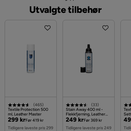
Materiale
Manchester
Utvalgte tilbehør
Materialutseende
Stoff
Produsentens navn på trekk
Lincoln 86
Komposisjon
92% Polyester,8% Nylon
Trekkutseende
Cordfløyel
Funksjon
Oppbevaring
Nei
Vendbare puter
Nej
(
465
)
(
33
)
Avtakbar polstringsposisjon
Sittepute & ryggpute
Textile Protection 500
Stain Away 400 ml -
Text
ml, Leather Master
Flekkfjerning, Leather
Set
Pris
Original
Pris
Original
Pri
Or
299 kr
249 kr
49
Master
Før 419 kr
Før 369 kr
Avtagbart stoff
Ja
Pris
Pris
Pri
Tidligere laveste pris 299
Tidligere laveste pris 249
Tidl