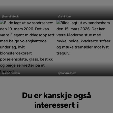
Fotskammel inkludert
Nei
Innlegg
Innlegg
publisert
publisert
@emeliefeola
@chilli.se
Form
Rak
av
av
Serie
Belgin
Innlegg
Innlegg
publisert
publisert
@sandrashem
@sandrashem
av
av
Du er kanskje også
interessert i