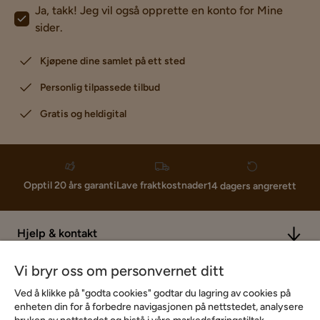
Ja, takk! Jeg vil også opprette en konto for Mine
sider.
Kjøpene dine samlet på ett sted
Personlig tilpassede tilbud
Gratis og heldigital
Lave fraktkostnader
Opptil 20 års garanti
14 dagers angrerett
Hjelp & kontakt
Vi bryr oss om personvernet ditt
Sortiment & tilbud
Ved å klikke på "godta cookies" godtar du lagring av cookies på
enheten din for å forbedre navigasjonen på nettstedet, analysere