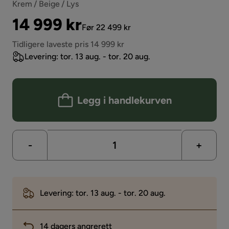
Krem / Beige / Lys
Pris
Original
14 999 kr
Før 22 499 kr
Pris
Tidligere laveste pris 14 999 kr
Levering: tor. 13 aug. - tor. 20 aug.
Legg i handlekurven
-
+
Levering: tor. 13 aug. - tor. 20 aug.
14 dagers angrerett