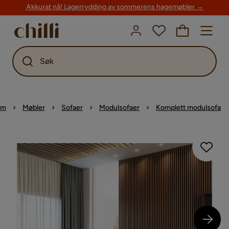
Akkurat nå! Lagerrydding av sommerens hagemøbler →
Søk
em
Møbler
Sofaer
Modulsofaer
Komplett modulsofa