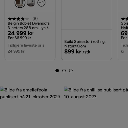
+4
Fargenavn
Cream
(
5
)
Vaskbar
Nei
Belgin Boblet Divansofa
Spi
3-seters 288 cm, Lys /
Hvit
Pris
Original
Pri
Or
24 999 kr
69
Beige
Elektrisk tilkobling
Nei
Pris
Pri
Før 36 999 kr
Før 
Build Spisestol i rotting,
Tidligere laveste pris
Tidl
Natur/Krom
Nakkestøtte
Inngår ikke
Pris
899 kr
24 999 kr
kr
/stk
Farge ben
Svart
Design
Boblete
Nakkepute
Inngår ikke
Krever montering
Ja
Vekt
44 kg
Farge
Beige