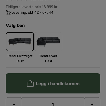
Pris
Tidligere laveste pris 18 999 kr
Levering: okt 42 - okt 44
Valg ben
Trend, Eikefarget
Trend, Svart
Pris
Pris
+
0 kr
+
0 kr
Legg i handlekurven
-
+