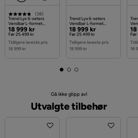
Materiale
søl og smuss.
(
38
)
Ben
Trend, Eikefarget
Trend Lyx 6-seters
Trend Lyx 6-seters
Tre
Rengjør sofaen med en fuktig og myk
Vendbar L-formet
Vendbar L-formet
Ven
Pris
Original
Pris
Original
Pri
Or
bomullsklut.
18 999 kr
18 999 kr
18
Produsentens navn på trekk
Orinoco 96
Hjørnesofa i Stoff, Mørk
Hjørnesofa i Stoff, Lys
Hjø
grå
grå
Man
Pris
Pris
Pri
Før 25 499 kr
Før 25 499 kr
Før
Martindale
50000
Tidligere laveste pris
Tidligere laveste pris
Tidl
Bruk egnet rengjøringsmiddel mot flekker.
18 999 kr
18 999 kr
18 
Materiale
Stoff
Støvsug med et mykt børstemunnstykke for å
holde smuss og støv unna.
Komposisjon
10% Nylon,90% Polyester
Funksjon
Gå ikke glipp av!
Oppbevaring
Nei
Garanti
Utvalgte tilbehør
Øvrig
Krever montering
Ja