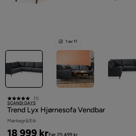
1 av 11
(
1
)
SCANDI DAYS
Trend Lyx Hjørnesofa Vendbar
Mørkegrå/Eik
Pris
Original
18 999 kr
Før 25 499 kr