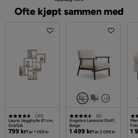
Farge ben
Eik
Ofte kjøpt sammen med
+2
(
30
)
(
6
)
Laurio Vegghylle 81 cm,
Ängsbro Lenestol Stoff,
Men
Grå/Eik
Beige
Fot
Pris
Original
Pris
Original
Pri
Or
799 kr
1 499 kr
1 
Før 1 099 kr
Før 2 099 kr
Pris
Pris
Pri