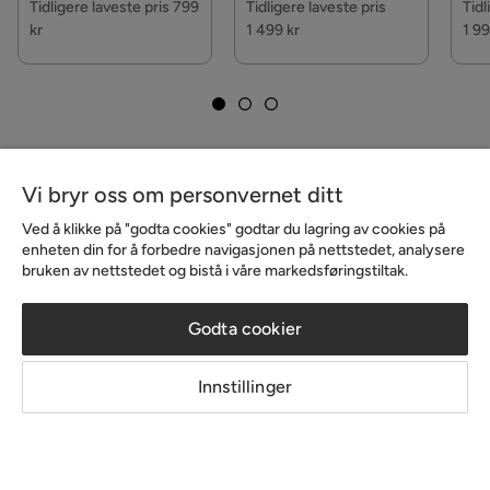
Tidligere laveste pris 799
Tidligere laveste pris
Tidl
kr
1 499 kr
1 99
Vi bryr oss om personvernet ditt
Ved å klikke på "godta cookies" godtar du lagring av cookies på
enheten din for å forbedre navigasjonen på nettstedet, analysere
bruken av nettstedet og bistå i våre markedsføringstiltak.
Godta cookier
Innlegg
Innlegg
Innstillinger
publisert
publisert
@baldersvagen14b
@juliebeitveit
av
av