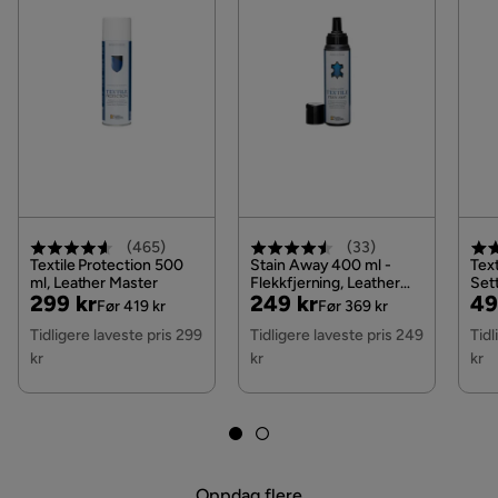
Serie
Trend
Form
L-formet
Brand
Scandi Days
Serien Trend Lyx
Stoffnavn
Lulu 20
Trekk
Lulu Dark Grey, Mørkegrå Stoff
(
465
)
(
33
)
Fotskammel inkludert
Nei
Textile Protection 500
Stain Away 400 ml -
Text
ml, Leather Master
Flekkfjerning, Leather
Set
Pris
Original
Pris
Original
Pri
Or
299 kr
249 kr
49
Master
Før 419 kr
Før 369 kr
Stil
Tidløs
Pris
Pris
Pri
Tidligere laveste pris 299
Tidligere laveste pris 249
Tidl
kr
kr
kr
Fargenavn
Mørkegrå
Garanti
10 år
Farge
Grå
Oppdag flere