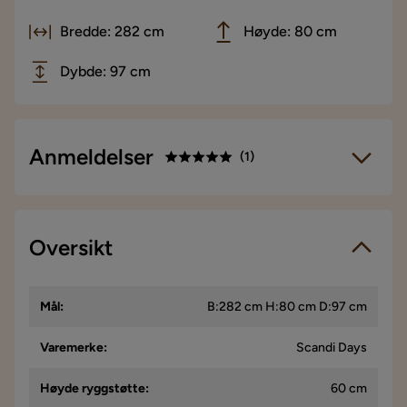
Bredde: 282 cm
Høyde: 80 cm
Dybde: 97 cm
Anmeldelser
(
1
)
5.0
5
☆
4
☆
3
Oversikt
☆
1 anmeldelse
2
☆
1
☆
Vi bruker kun anmeldelser fra ekte kunder. Det er kun kunder
Mål
:
B:282 cm H:80 cm D:97 cm
som har gjennomført et kjøp som får forespørsel om å legge
igjen en produktanmeldelse. Forespørselen sendes via e-
post til e-postadressen som kunden oppga ved kjøpet.
Varemerke
:
Scandi Days
Høyde ryggstøtte
:
60 cm
Carolin