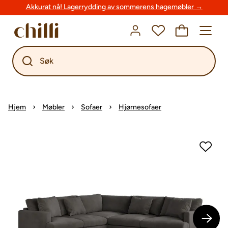
Akkurat nå! Lagerrydding av sommerens hagemøbler →
Søk
Hjem
Møbler
Sofaer
Hjørnesofaer