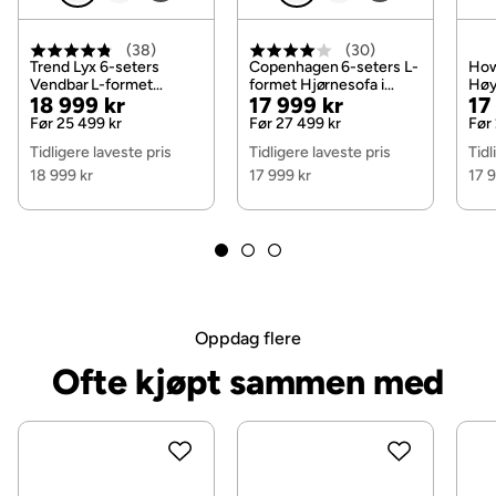
Materiale ramme
tre
(
38
)
(
30
)
Pilling fra 1 til 5
4
Trend Lyx 6-seters
Copenhagen 6-seters L-
How
Vendbar L-formet
formet Hjørnesofa i
Høy
Pris
Original
Pris
Original
Pri
Or
18 999 kr
17 999 kr
17
Martindale
100000
Hjørnesofa i Stoff, Mørk
Manchester, Mørk grønn
Hjø
grå
Man
Pris
Pris
Pri
Før 25 499 kr
Før 27 499 kr
Før
Materiale
Manchester
Tidligere laveste pris
Tidligere laveste pris
Tidl
18 999 kr
17 999 kr
17 
Produsentens navn på trekk
Fjord 19
Materialutseende
Stoff
Komposisjon
92% Polyester,8% Polyamid
Oppdag flere
Ben
Metall
Ofte kjøpt sammen med
Trekkutseende
Cordfløyel
Putefyll
Skum