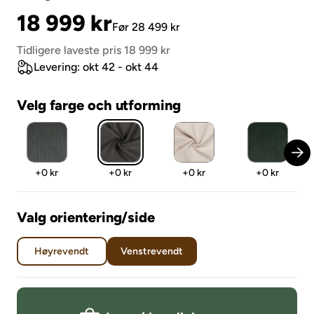
Pris
Original
18 999 kr
Før 28 499 kr
Pris
Tidligere laveste pris 18 999 kr
Levering: okt 42 - okt 44
Velg farge och utforming
Pris
Pris
Pris
Pris
+
0 kr
+
0 kr
+
0 kr
+
0 kr
Valg orientering/side
Høyrevendt
Venstrevendt