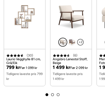
Funksjon
Oppbevaring
Nei
Vendbare puter
Ja
Vendbare puteposisjon
Back
+2
Avtakbar polstringsposisjon
Sittepute & ryggpute
Avtagbart stoff
Ja
(
30
)
(
6
)
Laurio Vegghylle 81 cm,
Ängsbro Lenestol Stoff,
Men
Grå/Eik
Beige
Fot
Pris
Original
Pris
Original
Pri
Or
Øvrig
799 kr
1 499 kr
1 
Før 1 099 kr
Før 2 099 kr
Pris
Pris
Pri
Tidligere laveste pris 799
Tidligere laveste pris
Tidl
Fargenavn
Mørkegrå
kr
1 499 kr
1 99
Belysning
Nei
Vaskbar
Nei