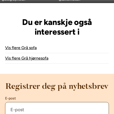
Serie
Menard
av
av
Orientering/Side
Venstrevendt
Du er kanskje også
USB-uttak
Nei
interessert i
Vis flere Grå sofa
Vis flere Grå hjørnesofa
Registrer deg på nyhetsbrev
E-post