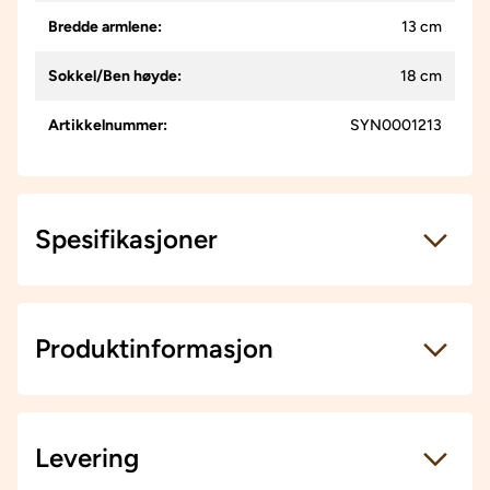
Bredde armlene
:
13 cm
Sokkel/Ben høyde
:
18 cm
Artikkelnummer
:
SYN0001213
Spesifikasjoner
Artikkelnummer:
SYN0001213
Størrelse
Produktinformasjon
Høyde
87 cm
Høyde til armlene
64 cm
Levering
Bredde armlene
13 cm