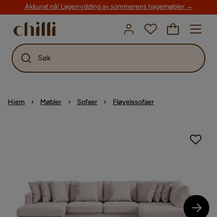
Akkurat nå! Lagerrydding av sommerens hagemøbler →
Søk
Hjem
Møbler
Sofaer
Fløyelssofaer