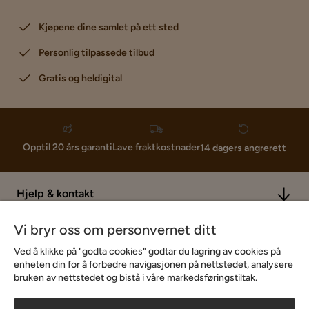
Kjøpene dine samlet på ett sted
Personlig tilpassede tilbud
Gratis og heldigital
Lave fraktkostnader
Opptil 20 års garanti
14 dagers angrerett
Hjelp & kontakt
Vi bryr oss om personvernet ditt
Sortiment & tilbud
Ved å klikke på "godta cookies" godtar du lagring av cookies på
enheten din for å forbedre navigasjonen på nettstedet, analysere
bruken av nettstedet og bistå i våre markedsføringstiltak.
Inspirasjon