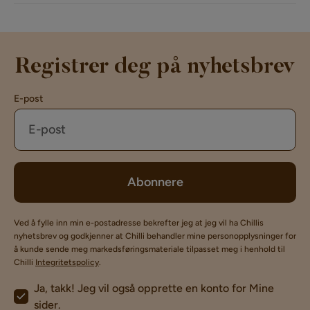
Serie
Rossita
Orientering/Side
Høyrevendt
Registrer deg på nyhetsbrev
USB-uttak
Nei
E-post
Abonnere
Ved å fylle inn min e-postadresse bekrefter jeg at jeg vil ha Chillis
nyhetsbrev og godkjenner at Chilli behandler mine personopplysninger for
å kunde sende meg markedsføringsmateriale tilpasset meg i henhold til
Chilli
Integritetspolicy
.
Ja, takk! Jeg vil også opprette en konto for Mine
sider.