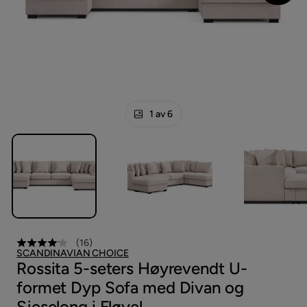
1 av 6
(
16
)
SCANDINAVIAN CHOICE
Rossita 5-seters Høyrevendt U-
formet Dyp Sofa med Divan og
Sjeselong i Fløyel