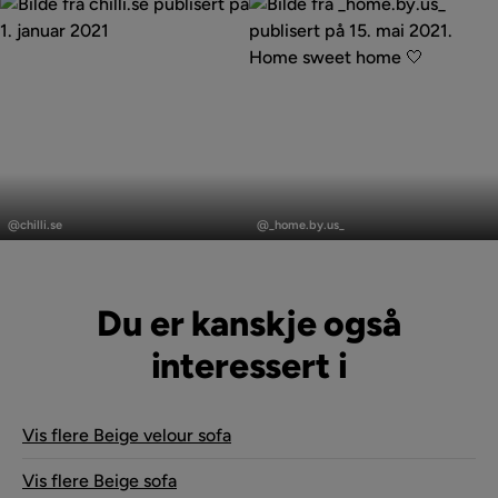
Garanti
10 år
Pynteputer inkludert
Ja, 8 stk
Farge ben
Svart
Vaskeanvisning
Håndvask
Innlegg
Innlegg
publisert
publisert
@chilli.se
@_home.by.us_
Krever montering
Ja
av
av
Vekt
125 kg
Du er kanskje også
Farge
Beige
interessert i
Trekk
Fresh 01, Beige Fløyel
Fotskammel inkludert
Nei
Vis flere Beige velour sofa
Vis flere Beige sofa
Form
U-formet