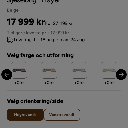
Beige
Pris
Original
17 999 kr
Før 27 499 kr
Pris
Tidligere laveste pris 17 999 kr
Levering: tir. 18 aug. - man. 24 aug.
Velg farge och utforming
Pris
Pris
Pris
Pris
+
0 kr
+
0 kr
+
0 kr
+
0 kr
Valg orientering/side
Høyrevendt
Venstrevendt