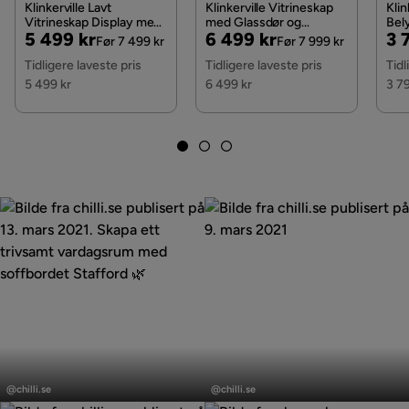
Klinkerville Lavt
Klinkerville Vitrineskap
Kli
Vendbare puter
Ja
Vitrineskap Display med
med Glassdør og
Bel
Pris
Original
Pris
Original
Pri
Or
5 499 kr
6 499 kr
3 
belysning 39 cm dybde,
Belysning 39 cm dybde
cm b
Før 7 499 kr
Før 7 999 kr
Svart Tre / Glass / Ribbet
10 cm, Svart Tre / Brun /
Gla
Pris
Pris
Pri
Vendbare puteposisjon
Back
Tidligere laveste pris
Tidligere laveste pris
Tidl
Ribbet
5 499 kr
6 499 kr
3 7
Avtakbar polstringsposisjon
Sittepute & ryggpute
Avtagbart stoff
Ja
Øvrig
Belysning
Nei
Fargenavn
Beige
Vaskbar
Ja
Elektrisk tilkobling
Nei
Innlegg
Innlegg
publisert
publisert
@chilli.se
@chilli.se
Nakkestøtte
Inngår ikke
av
av