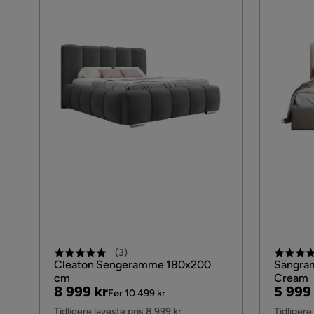
(
3
)
Cleaton Sengeramme 180x200
Sängra
cm
Cream
Pris
Original
Pris
Origin
8 999 kr
5 999
Før 10 499 kr
Pris
Pris
Tidligere laveste pris 8 999 kr
Tidligere