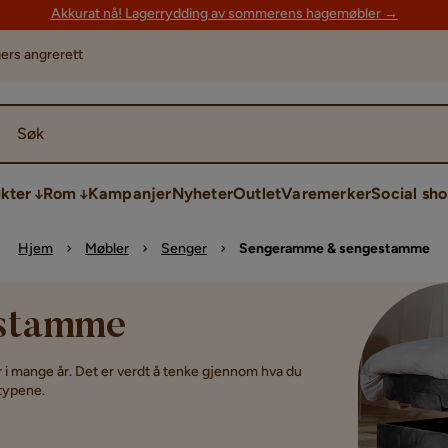
Akkurat nå! Lagerrydding av sommerens hagemøbler →
ers angrerett
Søk
kter
Rom
Kampanjer
Nyheter
Outlet
Varemerker
Social sh
Hjem
Møbler
Senger
Sengeramme & sengestamme
stamme
i mange år. Det er verdt å tenke gjennom hva du
 typene.