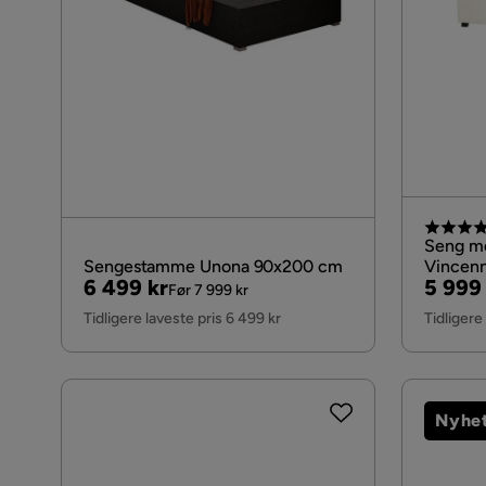
Seng m
Sengestamme Unona 90x200 cm
Vincenn
Pris
Original
Pris
Origin
6 499 kr
5 999
cm
Før 7 999 kr
Pris
Pris
Tidligere laveste pris 6 499 kr
Tidligere
Nyhe