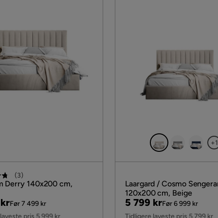
+1
(
3
)
m Derry 140x200 cm,
Laargard / Cosmo Senge
120x200 cm, Beige
al
Pris
Original
 kr
5 799 kr
Før 7 499 kr
Før 6 999 kr
Pris
 laveste pris 5 999 kr
Tidligere laveste pris 5 799 kr