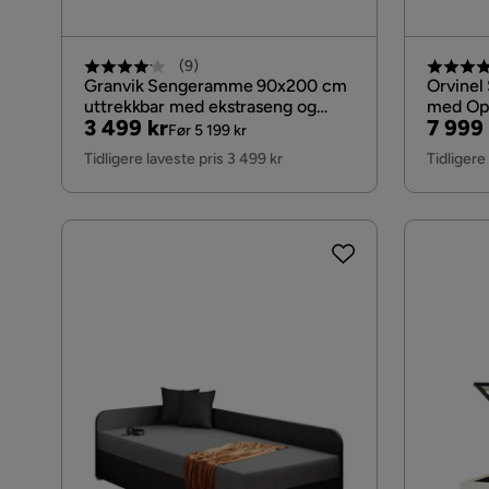
(
9
)
Granvik Sengeramme 90x200 cm
Orvine
uttrekkbar med ekstraseng og
med Opp
Pris
Original
Pris
Origin
3 499 kr
7 999 
oppbevaring – uten madrass
Før 5 199 kr
Pris
Pris
Tidligere laveste pris 3 499 kr
Tidligere