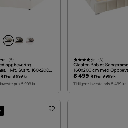
(
5
)
(
3
)
ed oppbevaring
Cleaton Boblet Sengeram
es, Hvit, Svart, 160x200
160x200 cm med Oppbeva
al
Pris
Original
 kr
8 499 kr
Beige
Før 8 999 kr
Før 9 999 kr
Pris
 laveste pris 5 999 kr
Tidligere laveste pris 8 499 kr
t