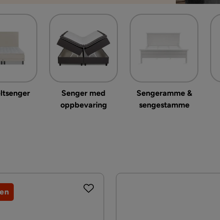
ltsenger
Senger med
Sengeramme &
oppbevaring
sengestamme
jen