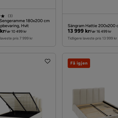
(
3
)
l Sengeramme 180x200 cm
bevaring, Hvit
Sängram Hattie 200x200
al
Pris
Original
kr
13 999 kr
Før 10 499 kr
Før 16 499 kr
Pris
 laveste pris 7 999 kr
Tidligere laveste pris 13 999 kr
Få igjen