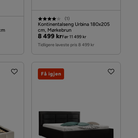
(
1
)
Kontinentalseng Urbina 180x205
 cm
cm, Mørkebrun
Pris
Original
8 499 kr
Før 11 499 kr
Pris
Tidligere laveste pris 8 499 kr
Få igjen