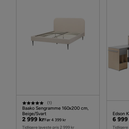
(
1
)
Baako Sengramme 160x200 cm,
Beige/Svart
Edson 
Pris
Original
Pris
Origin
2 999 kr
6 999
Før 4 399 kr
Pris
Pris
Tidligere laveste pris 2 999 kr
Tidligere