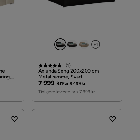
+1
(
1
)
me
Axlunda Seng 200x200 cm
ring,
Metallramme, Svart
Pris
Original
7 999 kr
Før 9 499 kr
Pris
Tidligere laveste pris 7 999 kr