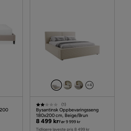
+4
(
1
)
 200
Bysantinsk Oppbevaringsseng
180x200 cm, Beige/Brun
Pris
Original
8 499 kr
Før 9 999 kr
Pris
Tidligere laveste pris 8 499 kr