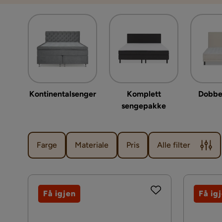
Kontinentalsenger
Komplett
Dobbe
sengepakke
Farge
Materiale
Pris
Alle filter
Få igjen
Få ig