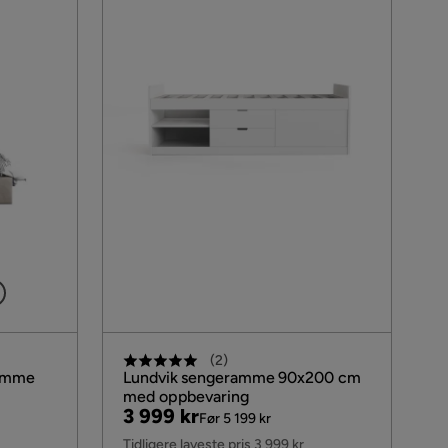
(
2
)
ramme
Lundvik sengeramme 90x200 cm
med oppbevaring
Pris
Original
3 999 kr
Før 5 199 kr
Pris
Tidligere laveste pris 3 999 kr