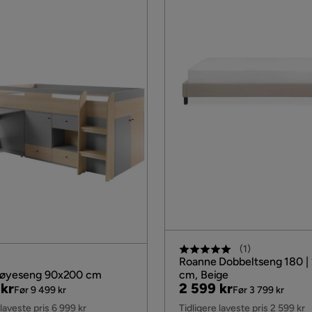
(
1
)
Roanne Dobbeltseng 180 |
Køyeseng 90x200 cm
cm, Beige
al
Pris
Original
 kr
2 599 kr
Før 9 499 kr
Før 3 799 kr
Pris
 laveste pris 6 999 kr
Tidligere laveste pris 2 599 kr