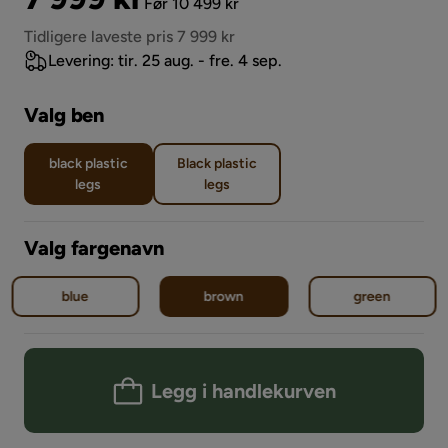
Før 10 499 kr
Pris
Tidligere laveste pris 7 999 kr
Levering: tir. 25 aug. - fre. 4 sep.
Valg ben
black plastic
Black plastic
legs
legs
Valg fargenavn
blue
brown
green
Legg i handlekurven