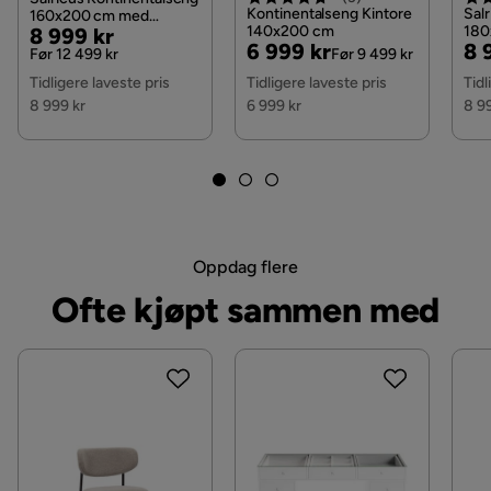
Kontinentalseng Kintore
Sal
160x200 cm med
Materialutseende
Stoff
Pris
Original
140x200 cm
180
8 999 kr
Oppbevaring
Pris
Original
Pri
Or
6 999 kr
8 
Opp
Pris
Før 12 499 kr
Før 9 499 kr
Pris
Pri
Sengebunn/boks
Oppbevaringsbase cm
Tidligere laveste pris
Tidligere laveste pris
Tidl
8 999 kr
6 999 kr
8 9
Ben
black plastic legs
Materialvalg
Polyester,Furu
Trekkutseende
Tekstil
Oppdag flere
Materiale polstring
Fabric
Ofte kjøpt sammen med
Materiale springfjærmadrass
Bonell
Funksjon
Oppbevaring
Ja
Oppbevaringstype
Lift-up lagring