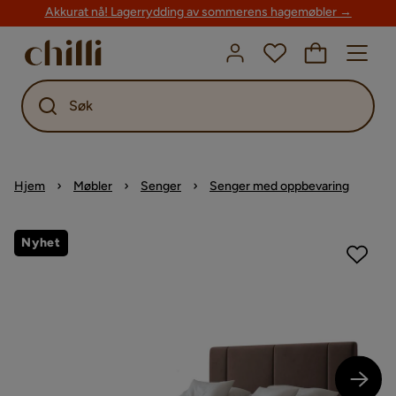
Akkurat nå! Lagerrydding av sommerens hagemøbler →
Søk
Hjem
Møbler
Senger
Senger med oppbevaring
Nyhet