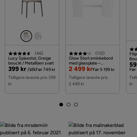
Øvrig
Fasthetsgrad
Fast
Fargenavn
brown
Fjæring rammemadrass
Bonell
(
46
)
(
112
)
Fili
Lucy Spisestol, Greige
Glow Stort sminkebord
Bou
bouclé / Metallben svart
med glassplate –
Pri
Or
59
Fjæring springfjærmadrass
Bonell
Pris
Original
Nedsatt
Original
399 kr
2 499 kr
oppbevaring med skuffer
/stk
Pri
Før 749 kr
Før 5 199 kr
Før 
og rom 120 cm, Hvit
Pris
Pris
Pris
Tidligere laveste pris 399
Tidligere laveste pris
Tidl
Madrasstype
Bonell
kr
2 499 kr
kr
Farge ben
Svart
Farge
Brun
Madrass
Inngår
Sengegavl
With headboard