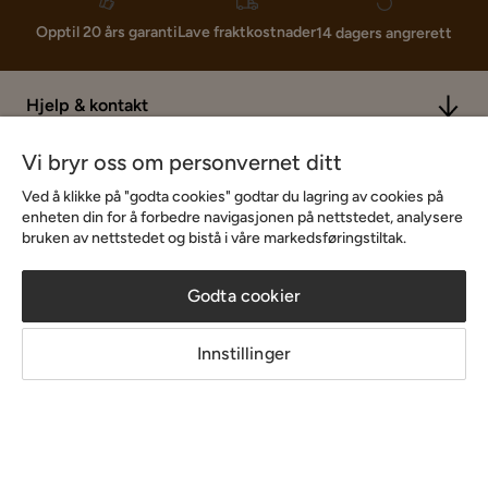
Lave fraktkostnader
Opptil 20 års garanti
14 dagers angrerett
Hjelp & kontakt
Vi bryr oss om personvernet ditt
Sortiment & tilbud
Ved å klikke på "godta cookies" godtar du lagring av cookies på
enheten din for å forbedre navigasjonen på nettstedet, analysere
bruken av nettstedet og bistå i våre markedsføringstiltak.
Inspirasjon
Godta cookier
Om Chilli
Innstillinger