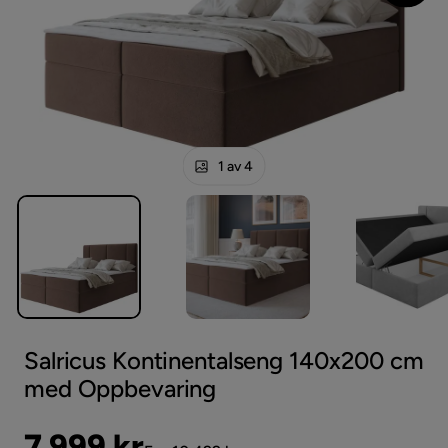
1 av 4
Salricus Kontinentalseng 140x200 cm
med Oppbevaring
Pris
Original
7 999 kr