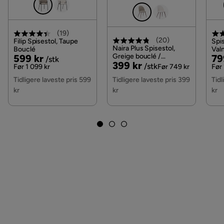
Serie
Valasco
(
19
)
Stoffnavn
Once 35
(
20
)
Filip Spisestol, Taupe
Spis
Naira Plus Spisestol,
Bouclé
Valn
Pris
Original
Greige bouclé /
Pri
Or
599 kr
79
/stk
Madrass
Fjærmadrass
Pris
Original
399 kr
Metallben valnøtt
/stk
Pris
Pri
Før 1 099 kr
Før 749 kr
Før 
Pris
Tidligere laveste pris 599
Tidligere laveste pris 399
Tidl
Materiale overmadrass
Skum
kr
kr
kr