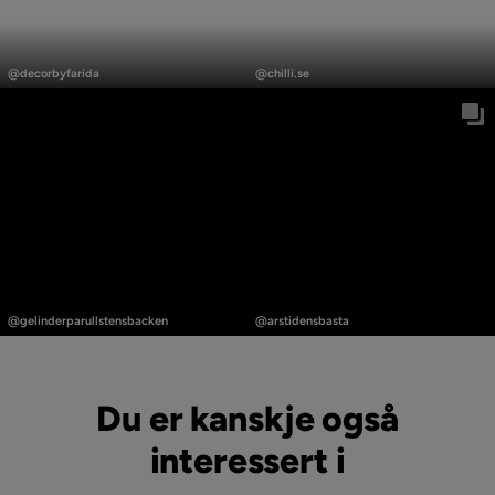
Innlegg
Innlegg
publisert
publisert
@decorbyfarida
@chilli.se
av
av
Innlegg
Innlegg
publisert
publisert
@gelinderparullstensbacken
@arstidensbasta
av
av
Du er kanskje også
interessert i