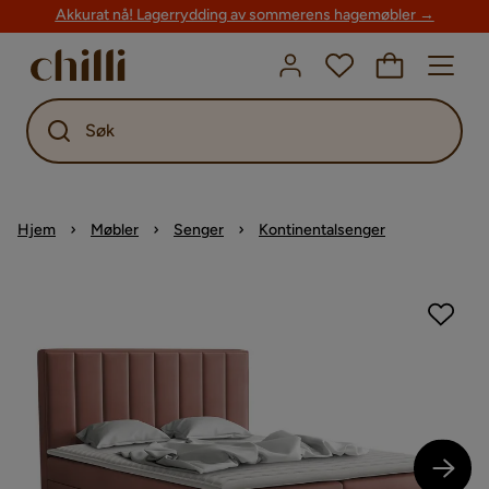
Akkurat nå! Lagerrydding av sommerens hagemøbler →
Søk
Hjem
Møbler
Senger
Kontinentalsenger