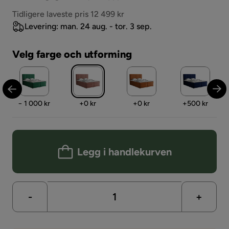
Pris
Tidligere laveste pris 12 499 kr
Levering: man. 24 aug. - tor. 3 sep.
Velg farge och utforming
Pris
Pris
Pris
Pris
− 1 000 kr
+
0 kr
+
0 kr
+
500 kr
Legg i handlekurven
-
+