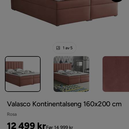
1 av 5
Valasco Kontinentalseng 160x200 cm
Rosa
Pris
Original
12 499 kr
Før 14 999 kr