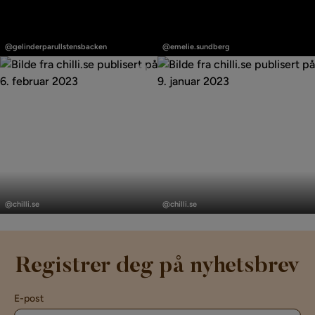
Innlegg
Innlegg
publisert
publisert
@gelinderparullstensbacken
@emelie.sundberg
av
av
Innlegg
Innlegg
publisert
publisert
@chilli.se
@chilli.se
av
av
Registrer deg på nyhetsbrev
E-post