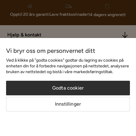
Lave fraktkostnader
Opptil 20 års garanti
14 dagers angrerett
Hjelp & kontakt
Vi bryr oss om personvernet ditt
Sortiment & tilbud
Ved å klikke på "godta cookies" godtar du lagring av cookies på
enheten din for å forbedre navigasjonen på nettstedet, analysere
bruken av nettstedet og bistå i våre markedsføringstiltak.
Inspirasjon
Godta cookier
Om Chilli
Innstillinger