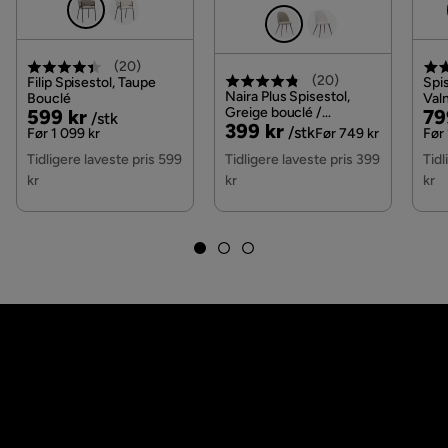
(
20
)
(
20
)
Filip Spisestol, Taupe
Spis
Naira Plus Spisestol,
Bouclé
Valn
Pris
Original
Greige bouclé /
Pri
Or
599 kr
79
/stk
Pris
Original
399 kr
Metallben valnøtt
/stk
Pris
Pri
Før 1 099 kr
Før 749 kr
Før 
Pris
Tidligere laveste pris 599
Tidligere laveste pris 399
Tidl
kr
kr
kr