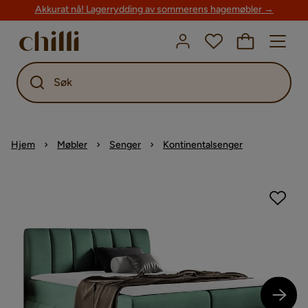
Akkurat nå! Lagerrydding av sommerens hagemøbler →
Søk
Hjem
Møbler
Senger
Kontinentalsenger