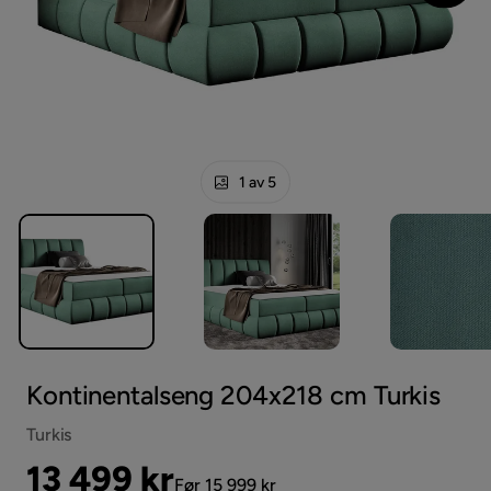
1 av 5
Kontinentalseng 204x218 cm Turkis
Turkis
Pris
Original
13 499 kr
Før 15 999 kr