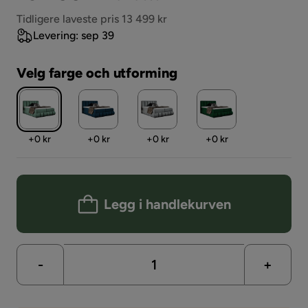
Pris
Tidligere laveste pris 13 499 kr
Levering: sep 39
Velg farge och utforming
Pris
Pris
Pris
Pris
+
0 kr
+
0 kr
+
0 kr
+
0 kr
Legg i handlekurven
-
+