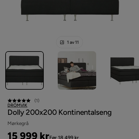
1 av 11
(
1
)
DRÖMVIK
Dolly 200x200 Kontinentalseng
Mørkegrå
Pris
Original
15 999 kr
Før 18 499 kr