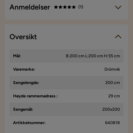
Anmeldelser
(
1
)
5.0
5
☆
4
☆
3
Oversikt
☆
1 anmeldelse
2
☆
1
☆
Vi bruker kun anmeldelser fra ekte kunder. Det er kun kunder
Mål
:
B:200 cm L:200 cm H:55 cm
som har gjennomført et kjøp som får forespørsel om å legge
igjen en produktanmeldelse. Forespørselen sendes via e-
post til e-postadressen som kunden oppga ved kjøpet.
Varemerke
:
Drömvik
Sengelengde
:
200 cm
John R
JR
Høyde rammemadrass
:
29 cm
6 år siden
Sengemål
:
200x200
Artikkelnummer
:
640818
Verified by Trustvoice