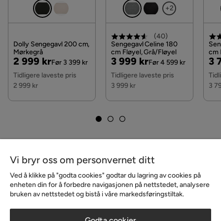
+2
Komfort
Bas
(
40
)
Brand
Drömvik
Dolly Sengegavl 200 cm,
Sengegavl Celine 180
Sen
Mørkegrå
cm Fløyel, Grå/Fløyel
cm 
Pris
Original
Pris
Original
Pri
Or
2 999 kr
3 999 kr
3 
Regulerbar
Nei
Før 3 399 kr
Før 4 599 kr
Pris
Pris
Pri
Tidligere laveste pris
Tidligere laveste pris
Tidl
Stil
Tidløs
2 999 kr
3 999 kr
3 7
Fargenavn
Svart
Garanti
5 år
Sengegavl
Uten hodegavl
Vi bryr oss om personvernet ditt
Fjæring springfjærmadrass
Pocket
Ved å klikke på "godta cookies" godtar du lagring av cookies på
enheten din for å forbedre navigasjonen på nettstedet, analysere
bruken av nettstedet og bistå i våre markedsføringstiltak.
Farge
Svart
Fasthetsgrad
Fast
Godta cookier