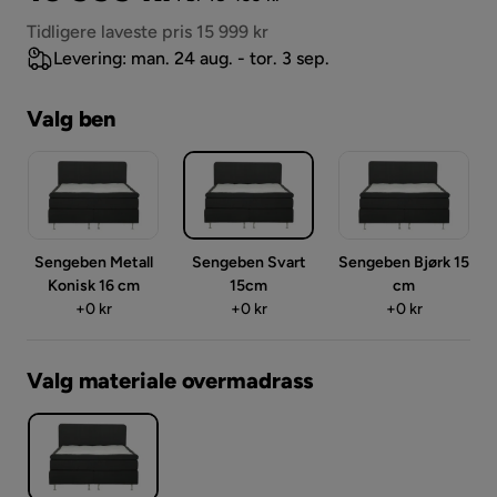
Pris
Tidligere laveste pris 15 999 kr
Levering: man. 24 aug. - tor. 3 sep.
Valg ben
Sengeben Metall
Sengeben Svart
Sengeben Bjørk 15
Konisk 16 cm
15cm
cm
Pris
Pris
Pris
+
0 kr
+
0 kr
+
0 kr
Valg materiale overmadrass