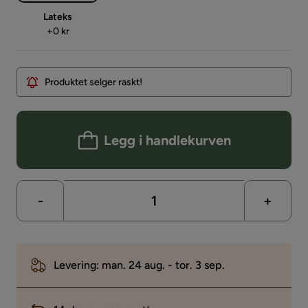
Lateks
Pris
+
0 kr
Produktet selger raskt!
Legg i handlekurven
-
+
Levering: man. 24 aug. - tor. 3 sep.