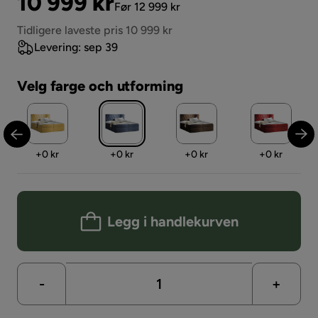
Pris
Original
10 999 kr
Før 12 999 kr
Pris
Tidligere laveste pris 10 999 kr
Levering: sep 39
Velg farge och utforming
Pris
Pris
Pris
Pris
+
0 kr
+
0 kr
+
0 kr
+
0 kr
Legg i handlekurven
-
+