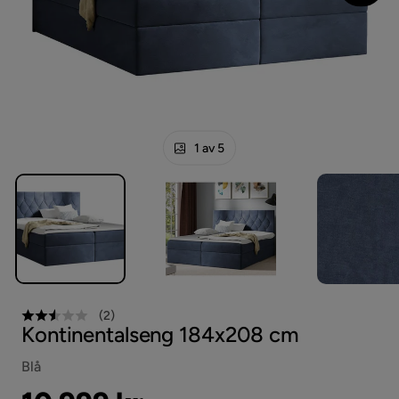
1 av 5
(
2
)
Kontinentalseng 184x208 cm
Blå