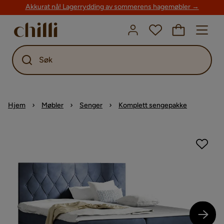
Akkurat nå! Lagerrydding av sommerens hagemøbler →
Søk
Hjem
Møbler
Senger
Komplett sengepakke