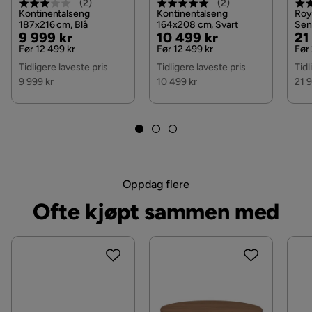
(
2
)
(
2
)
Oppbevaring
Ja
Kontinentalseng
Kontinentalseng
Roy
187x216 cm, Blå
164x208 cm, Svart
Sen
Pris
Original
Pris
Original
Pri
Or
9 999 kr
10 499 kr
21
Oppbevaringstype
Lift-up lagring
cm,
Flø
Pris
Pris
Pri
Før 12 499 kr
Før 12 499 kr
Før
Tidligere laveste pris
Tidligere laveste pris
Tidl
Øvrig
9 999 kr
10 499 kr
21 
Form
Rektangulær
Fargenavn
Faza 4
Fasthetsgrad
Medium fast
Oppdag flere
Utseende
Fløyel
Ofte kjøpt sammen med
Fjæring springfjærmadrass
Bonell
Regulerbar
Nei
Farge
Blå