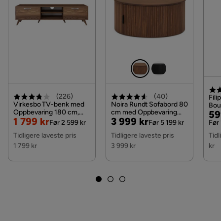
Sengegavl
Med hodegjerde
Serie
Stoffnavn
Faza 4
Madrass
Fjærmadrass
Materiale overmadrass
Skum
(
226
)
(
40
)
Fili
Virkesbo TV-benk med
Noira Rundt Sofabord 80
Bou
Oppbevaring 180 cm,
cm med Oppbevaring
Pri
Or
59
Nedsatt
Original
Pris
Original
1 799 kr
3 999 kr
Valnøtt / Brun / Rustikk
Skuff, Valnøtt / Brunt Tre
Pri
Før 2 599 kr
Før 5 199 kr
Før 
Pris
Pris
Pris
Tidligere laveste pris
Tidligere laveste pris
Tidl
1 799 kr
3 999 kr
kr