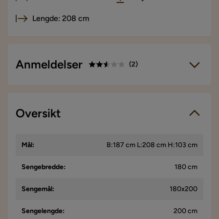
Lengde: 208 cm
Anmeldelser
(
2
)
2.5
5
☆
4
☆
3
Oversikt
☆
2 anmeldelser
2
☆
1
☆
Vi bruker kun anmeldelser fra ekte kunder. Det er kun kunder
Mål
:
B:187 cm L:208 cm H:103 cm
som har gjennomført et kjøp som får forespørsel om å legge
igjen en produktanmeldelse. Forespørselen sendes via e-
post til e-postadressen som kunden oppga ved kjøpet.
Sengebredde
:
180 cm
Sengemål
:
180x200
Trude Ö
TÖ
Sengelengde
:
200 cm