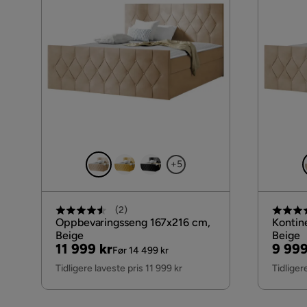
Sengegavl
Stoffnavn
Materiale overmadrass
+5
(
2
)
Oppbevaringsseng 167x216 cm,
Kontin
Beige
Beige
Pris
Original
Pris
Origi
11 999 kr
9 999
Før 14 499 kr
Pris
Pris
Tidligere laveste pris 11 999 kr
Tidliger