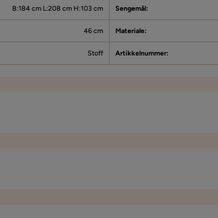
B:184 cm L:208 cm H:103 cm
Sengemål
:
46 cm
Materiale
:
Stoff
Artikkelnummer
:
kene under MEN Steinhard dessverre
103 cm
Sengemål
46 cm
Bredde