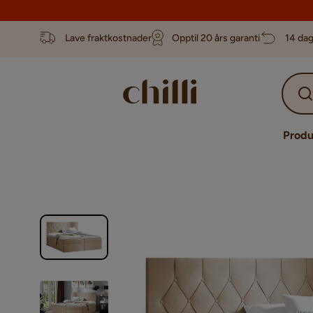
Lave fraktkostnader
Opptil 20 års garanti
14 dag
Produ