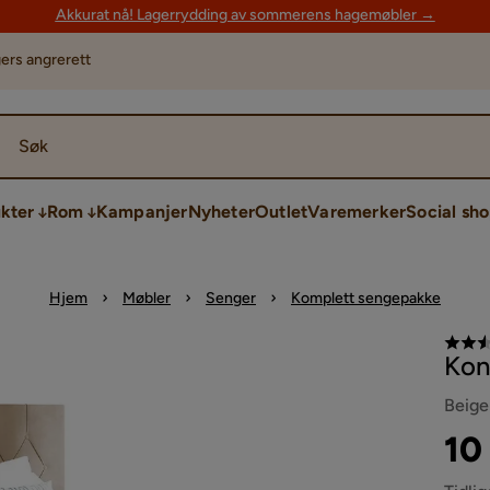
Akkurat nå! Lagerrydding av sommerens hagemøbler →
ers angrerett
Søk
kter
Rom
Kampanjer
Nyheter
Outlet
Varemerker
Social sh
Hjem
Møbler
Senger
Komplett sengepakke
Kon
Beige
Pri
Ori
10