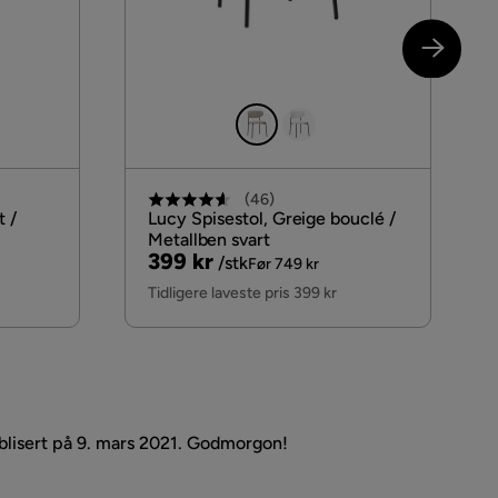
(
46
)
t /
Lucy Spisestol, Greige bouclé /
Metallben svart
Pris
Original
399 kr
/stk
Før 749 kr
Pris
Tidligere laveste pris 399 kr