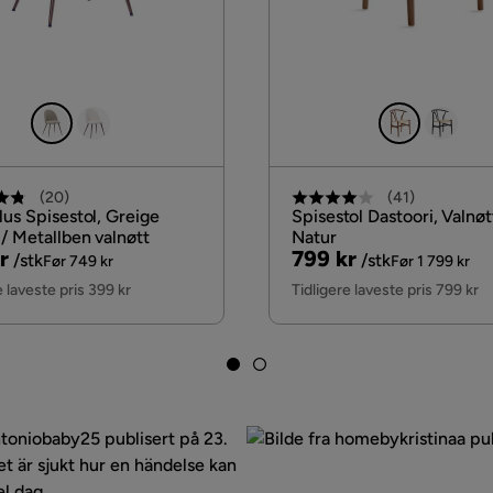
(
20
)
(
41
)
lus Spisestol, Greige
Spisestol Dastoori, Valnøt
/ Metallben valnøtt
Natur
nal
Pris
Original
r
799 kr
/stk
/stk
Før 749 kr
Før 1 799 kr
Pris
e laveste pris 399 kr
Tidligere laveste pris 799 kr