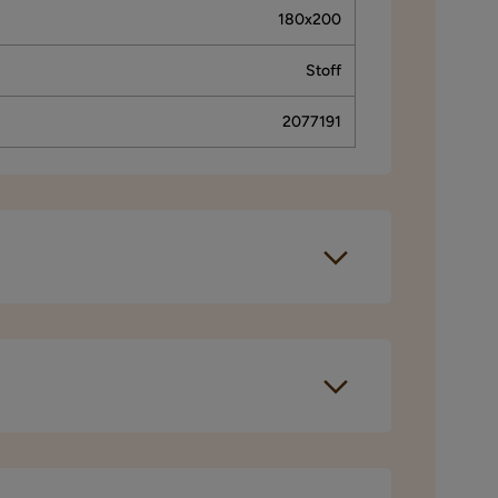
180x200
Stoff
2077191
Verified by Trustvoice
180x200
184 cm