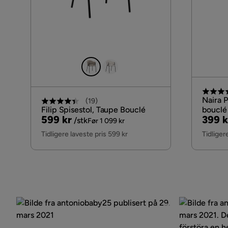
Naira P
(
19
)
Filip Spisestol, Taupe Bouclé
bouclé 
Pris
Original
Pris
Origi
599 kr
399 k
/stk
Før 1 099 kr
Pris
Pris
Tidligere laveste pris 599 kr
Tidliger