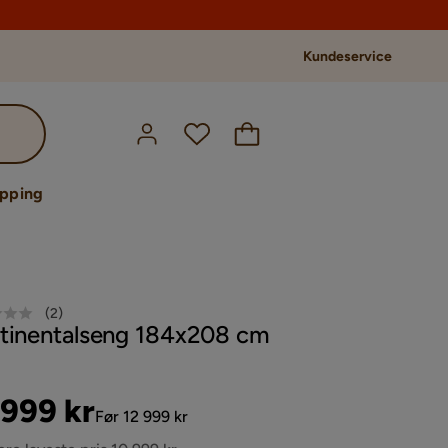
Kundeservice
opping
(
2
)
tinentalseng 184x208 cm
s
ginal
 999 kr
Før 12 999 kr