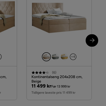
Inngår
4
+4
(
6
)
 cm,
Kontinentalseng 204x208 cm,
Beige
Pris
Original
11 499 kr
Før 13 999 kr
Pris
r
Tidligere laveste pris 11 499 kr