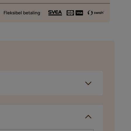
Fleksibel betaling
gjennomført et
spørselen sendes