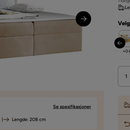
Pri
Tidlig
Le
Velg
Pris
Pris
+
0 kr
+
0 
Se spesifikasjoner
Lengde: 208 cm