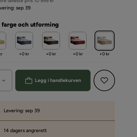
s
ere laveste pris 10 999 kr
vering: sep 39
 farge och utforming
Pris
Pris
Pris
Pris
kr
+
0 kr
+
0 kr
+
0 kr
+
0 kr
Legg i handlekurven
Levering: sep 39
14 dagers angrerett