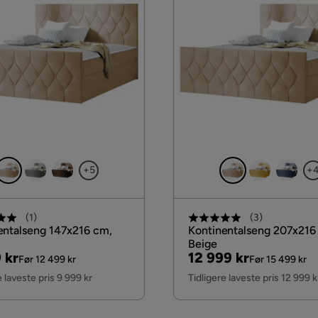
Med hodegjerde
Serie
Faza 3
Madrass
Skum
+5
+
(
1
)
(
3
)
entalseng 147x216 cm,
Kontinentalseng 207x216
Beige
nal
Pris
Original
 kr
12 999 kr
Før 12 499 kr
Før 15 499 kr
Pris
e laveste pris 9 999 kr
Tidligere laveste pris 12 999 k