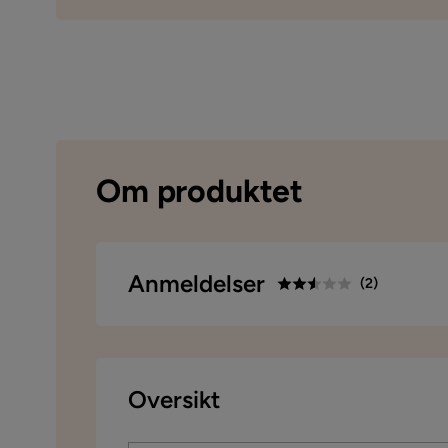
Om produktet
Anmeldelser
(
2
)
2.5
5
☆
4
☆
3
☆
basert på 2 anmeldelser
Oversikt
2
☆
1
☆