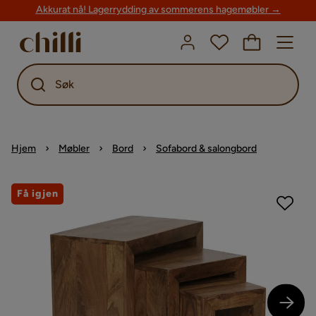
Akkurat nå! Lagerrydding av sommerens hagemøbler →
Søk
Hjem
Møbler
Bord
Sofabord & salongbord
Få igjen