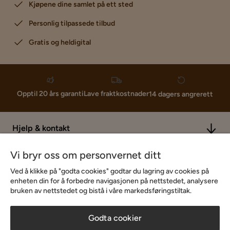
Kjøpene dine samlet på ett sted
Personlig tilpassede tilbud
Gratis og heldigital
Lave fraktkostnader
Opptil 20 års garanti
14 dagers angrerett
Hjelp & kontakt
Vi bryr oss om personvernet ditt
Sortiment & tilbud
Ved å klikke på "godta cookies" godtar du lagring av cookies på
enheten din for å forbedre navigasjonen på nettstedet, analysere
bruken av nettstedet og bistå i våre markedsføringstiltak.
Inspirasjon
Godta cookier
Om Chilli