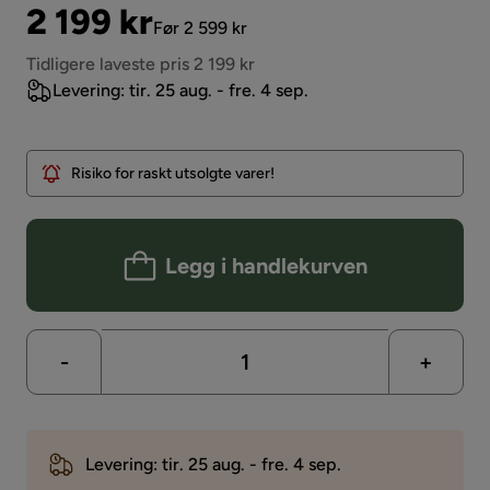
Pris
Original
2 199 kr
Før 2 599 kr
Pris
Tidligere laveste pris 2 199 kr
Levering: tir. 25 aug. - fre. 4 sep.
Risiko for raskt utsolgte varer!
Legg i handlekurven
-
+
Levering: tir. 25 aug. - fre. 4 sep.