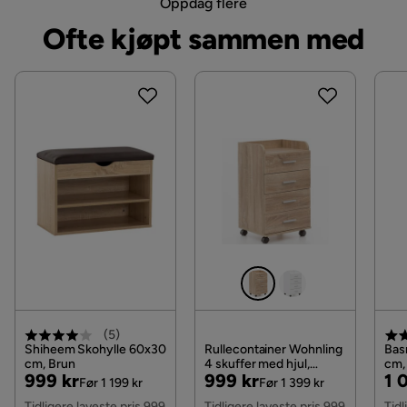
Oppdag flere
Ofte kjøpt sammen med
(
5
)
Shiheem Skohylle 60x30
Rullecontainer Wohnling
Bas
cm, Brun
4 skuffer med hjul,
cm,
Pris
Original
Pris
Original
Pri
Or
999 kr
999 kr
1 
oppbevaringsbrett,
Før 1 199 kr
Før 1 399 kr
foliert sponplate,
Pris
Pris
Pri
Tidligere laveste pris 999
Tidligere laveste pris 999
Tidl