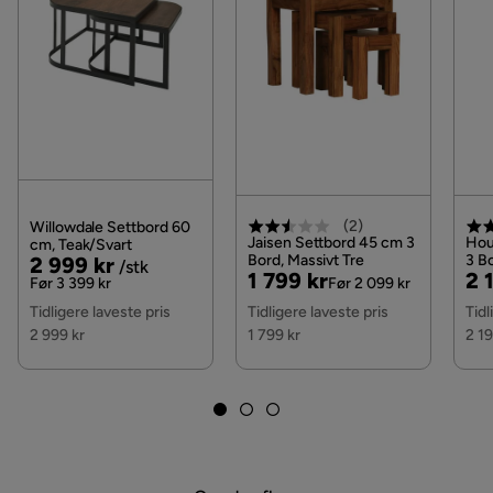
disse for ditt postnummer og valgte produkter.
Les våre
Kjøpsvilkår
for mer informasjon.
(
2
)
Willowdale Settbord 60
Jaisen Settbord 45 cm 3
Hou
cm, Teak/Svart
Pris
Original
Bord, Massivt Tre
3 B
2 999 kr
/stk
Pris
Original
Pri
Or
1 799 kr
2 
Pris
Før 3 399 kr
Før 2 099 kr
Pris
Pri
Tidligere laveste pris
Tidligere laveste pris
Tidl
2 999 kr
1 799 kr
2 19