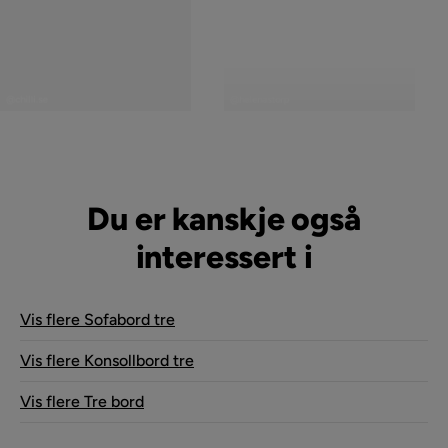
Innlegg
Innlegg
publisert
publisert
@chilli.se
@helenastorp
av
av
Du er kanskje også
interessert i
Vis flere Sofabord tre
Vis flere Konsollbord tre
Vis flere Tre bord