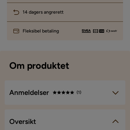
14 dagers angrerett
Fleksibel betaling
Om produktet
Anmeldelser
(
1
)
5.0
5
☆
4
☆
3
Oversikt
☆
1 anmeldelse
2
☆