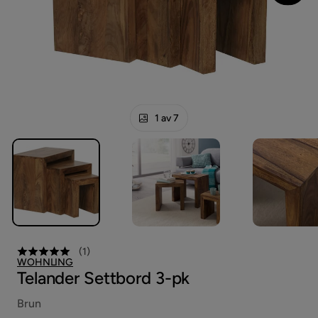
1 av 7
(
1
)
WOHNLING
Telander Settbord 3-pk
Brun