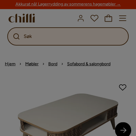
Akkurat nå! Lagerrydding av sommerens hagemøbler →
Søk
Hjem
Møbler
Bord
Sofabord & salongbord