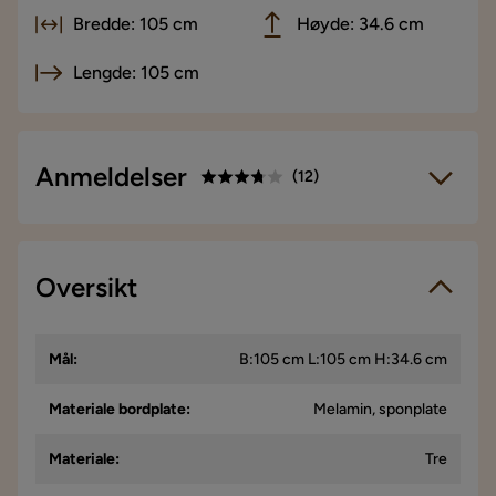
Bredde: 105 cm
Høyde: 34.6 cm
Lengde: 105 cm
Anmeldelser
(
12
)
3.7
5
☆
4
☆
3
Oversikt
☆
12 anmeldelser
2
☆
1
☆
Vi bruker kun anmeldelser fra ekte kunder. Det er kun kunder
Mål
:
B:105 cm L:105 cm H:34.6 cm
som har gjennomført et kjøp som får forespørsel om å legge
igjen en produktanmeldelse. Forespørselen sendes via e-
post til e-postadressen som kunden oppga ved kjøpet.
Materiale bordplate
:
Melamin, sponplate
Materiale
:
Tre
Tore
T