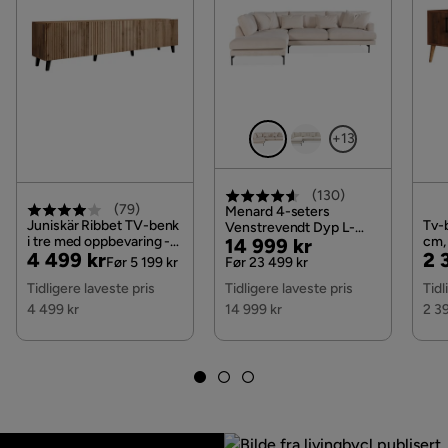
+13
(
130
)
(
79
)
Menard 4-seters
Juniskär Ribbet TV-benk
Tv-
Venstrevendt Dyp L-
i tre med oppbevaring -
Pris
Original
cm,
14 999 kr
formet Sjeselongsofa i
Pris
Original
Pri
Or
4 499 kr
2 
40 cm dyb, 200 cm
Manchester, Beige
Pris
Før 5 199 kr
Før 23 499 kr
bred, 49 cm høy, Eik /
Pris
Pri
Tidligere laveste pris
Tidligere laveste pris
Tidl
Svart / Tre / Ribbet
4 499 kr
14 999 kr
2 3