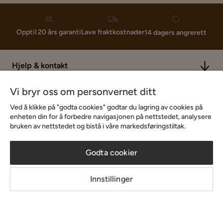
Lave fraktkostnader
Opptil 20 års garanti
14 dagers angrerett
Hjelp & kontakt
Vi bryr oss om personvernet ditt
Sortiment & tilbud
Ved å klikke på "godta cookies" godtar du lagring av cookies på
enheten din for å forbedre navigasjonen på nettstedet, analysere
bruken av nettstedet og bistå i våre markedsføringstiltak.
Inspirasjon
Godta cookier
Om Chilli
Innstillinger