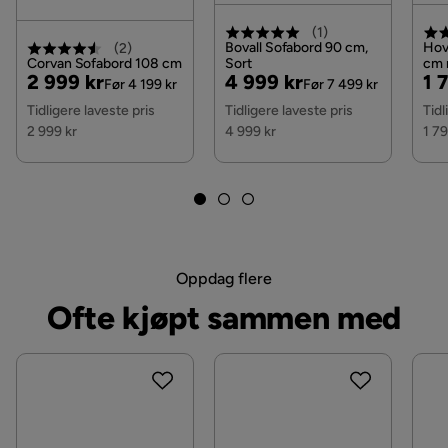
(
1
)
Form
Rektangulær
Bovall Sofabord 90 cm,
Hov
(
2
)
Corvan Sofabord 108 cm
Sort
cm 
Pris
Original
Pris
Original
Pri
Or
2 999 kr
4 999 kr
1 
Hyl
Fargenavn
Hvit / Brun / Eik
Før 4 199 kr
Før 7 499 kr
Hvi
Pris
Pris
Pri
Tidligere laveste pris
Tidligere laveste pris
Tidl
Belysning
Nei
2 999 kr
4 999 kr
1 79
Maksvekt
30 Kg
Farge ben
Brun
Krever montering
Ja
Oppdag flere
Vekt
18 kg
Ofte kjøpt sammen med
Omsorg
Tørk av med lett fuktig klut.
Farge
Brun
Serie
Hovdane