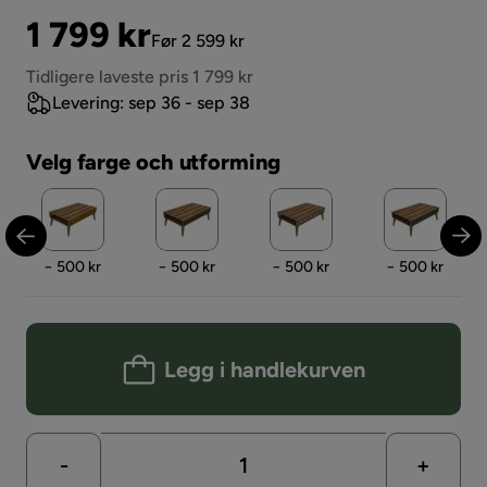
Pris
Original
1 799 kr
Før 2 599 kr
Pris
Tidligere laveste pris 1 799 kr
Levering: sep 36 - sep 38
Velg farge och utforming
Pris
Pris
Pris
Pris
− 500 kr
− 500 kr
− 500 kr
− 500 kr
Legg i handlekurven
-
+