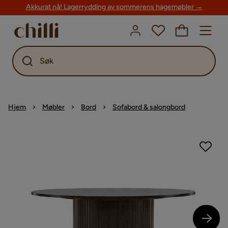
Akkurat nå! Lagerrydding av sommerens hagemøbler →
Søk
Hjem
Møbler
Bord
Sofabord & salongbord