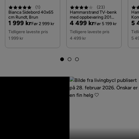
(
1
)
(
23
)
Bianca Sidebord 40x65
Hammarstrand TV-benk
Ham
cm Rundt, Brun
med oppbevaring 201
Kom
Pris
Original
Pris
Original
Pri
Or
1 999 kr
4 499 kr
5 
cm, Valnøtt / Brun /
Bre
Før 2 999 kr
Før 5 199 kr
Ribbet
cm 
Pris
Pris
Pri
Tidligere laveste pris
Tidligere laveste pris
Tidl
Valn
1 999 kr
4 499 kr
5 4
Innlegg
Innlegg