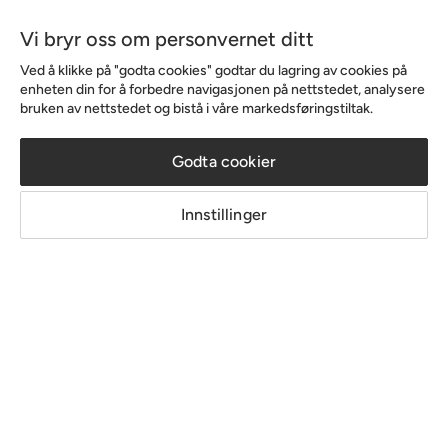
Vi bryr oss om personvernet ditt
Sortiment & tilbud
Ved å klikke på "godta cookies" godtar du lagring av cookies på
enheten din for å forbedre navigasjonen på nettstedet, analysere
bruken av nettstedet og bistå i våre markedsføringstiltak.
Inspirasjon
Godta cookier
Om Chilli
Innstillinger
Copyright © 2026 Home Furnishing Nordic AB