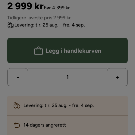
Pris
Original
2 999 kr
Før 4 399 kr
Pris
Tidligere laveste pris 2 999 kr
Levering: tir. 25 aug. - fre. 4 sep.
Legg i handlekurven
-
+
Levering: tir. 25 aug. - fre. 4 sep.
14 dagers angrerett