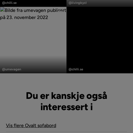
publisert
publisert
@chilli.se
@livingbycl
av
av
Innlegg
Innlegg
publisert
publisert
@umevagen
@chilli.se
av
av
Du er kanskje også
interessert i
Vis flere Ovalt sofabord