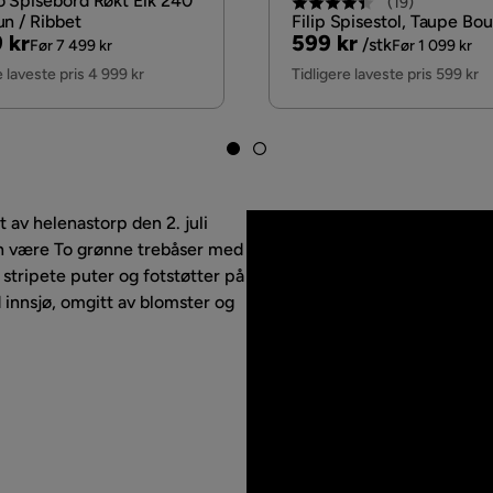
o Spisebord Røkt Eik 240
(
19
)
un / Ribbet
Filip Spisestol, Taupe Bo
nal
Pris
Original
 kr
599 kr
/stk
Før 7 499 kr
Før 1 099 kr
Pris
e laveste pris 4 999 kr
Tidligere laveste pris 599 kr