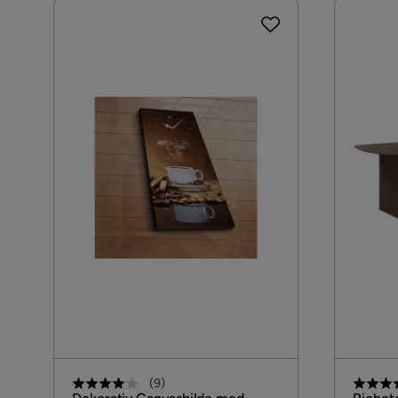
(
9
)