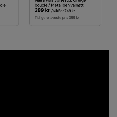
Naira Plus Spisestol, Greige
uclé
bouclé / Metallben valnøtt
Pris
Original
399 kr
/stk
Før 749 kr
Pris
Tidligere laveste pris 399 kr