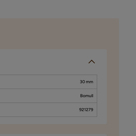
30 mm
Bomull
921279