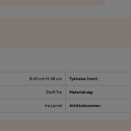
B:60 cm H:38 cm
Tykkelse (mm)
:
Stoff,Tre
Materialvalg
:
tre,Lerret
Artikkelnummer
: