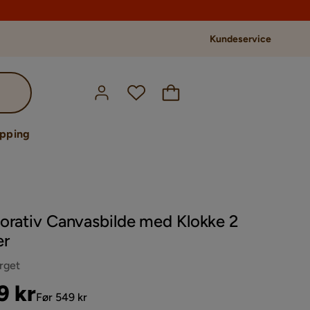
Kundeservice
opping
orativ Canvasbilde med Klokke 2
er
arget
s
ginal
9 kr
Før 549 kr