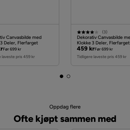
(
3
)
tiv Canvasbilde med
Dekorativ Canvasbilde m
3 Deler, Flerfarget
Klokke 3 Deler, Flerfarget
nal
Pris
Original
r
459 kr
Før 699 kr
Før 699 kr
Pris
e laveste pris 459 kr
Tidligere laveste pris 459 kr
Oppdag flere
Ofte kjøpt sammen med