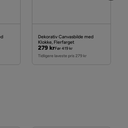
ed
Dekorativ Canvasbilde med
Klokke, Flerfarget
Pris
Original
279 kr
Før 419 kr
Pris
Tidligere laveste pris 279 kr