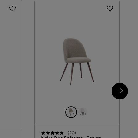
(
20
)