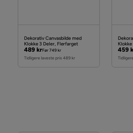
Dekorativ Canvasbilde med
Dekora
Klokke 3 Deler, Flerfarget
Klokke 
Pris
Original
Pris
Origi
489 kr
459 k
Før 749 kr
Pris
Pris
Tidligere laveste pris 489 kr
Tidliger