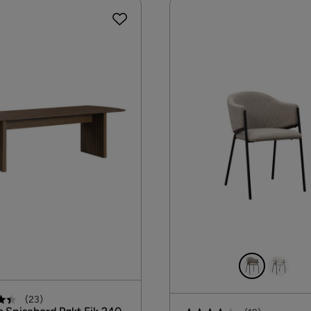
(
23
)