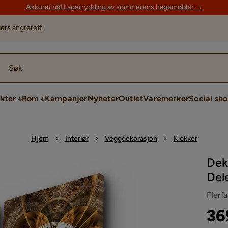
Akkurat nå! Lagerrydding av sommerens hagemøbler →
ers angrerett
Søk
kter
Rom
Kampanjer
Nyheter
Outlet
Varemerker
Social sh
Hjem
Interiør
Veggdekorasjon
Klokker
Dek
Del
Flerf
Pri
Ori
36