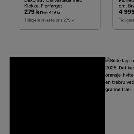
Dekorativ Canvasbilde med
Richet
Klokke, Flerfarget
cm, Br
Pris
Original
Pris
Origi
279 kr
4 999
Før 419 kr
Pris
Pris
Tidligere laveste pris 279 kr
Tidliger