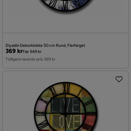
Diyadin Dekorklokke 50 cm Rund, Flerfarget
Pris
Original
369 kr
Før 549 kr
Pris
Tidligere laveste pris 369 kr