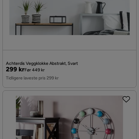
Achterdis Veggklokke Abstrakt, Svart
Pris
Original
299 kr
Før 449 kr
Pris
Tidligere laveste pris 299 kr