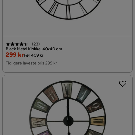
(
23
)
Black Metal Klokke, 40x40 cm
Nedsatt
Original
299 kr
Før 409 kr
Pris
Pris
Tidligere laveste pris 299 kr