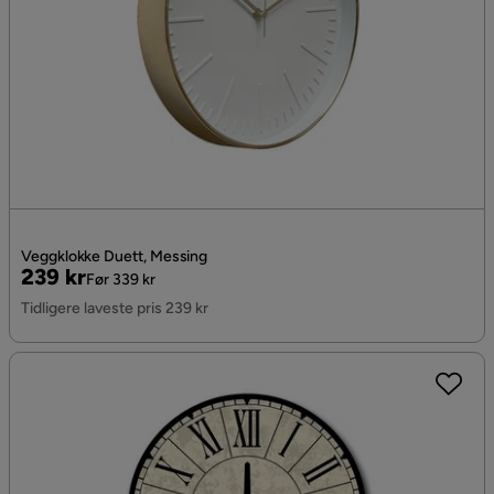
Veggklokke Duett, Messing
Pris
Original
239 kr
Før 339 kr
Pris
Tidligere laveste pris 239 kr