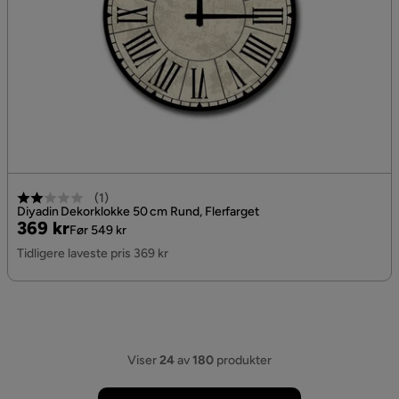
(
1
)
Diyadin Dekorklokke 50 cm Rund, Flerfarget
Pris
Original
369 kr
Før 549 kr
Pris
Tidligere laveste pris 369 kr
Viser
24
av
180
produkter