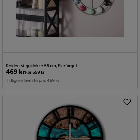
Reiden Veggklokke 56 cm, Flerfarget
Pris
Original
469 kr
Før 699 kr
Pris
Tidligere laveste pris 469 kr