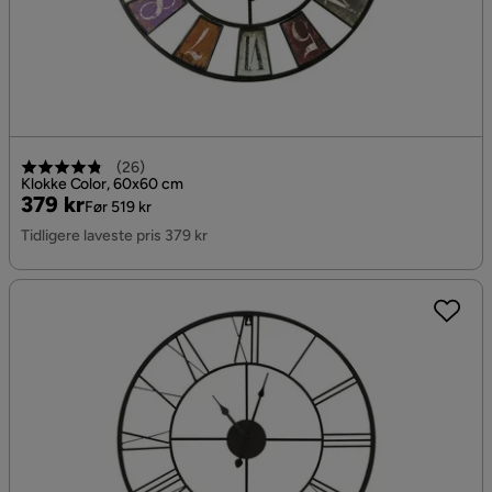
(
26
)
Klokke Color, 60x60 cm
Pris
Original
379 kr
Før 519 kr
Pris
Tidligere laveste pris 379 kr