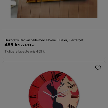
Dekorativ Canvasbilde med Klokke 3 Deler, Flerfarget
Pris
Original
459 kr
Før 699 kr
Pris
Tidligere laveste pris 459 kr