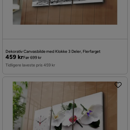
Dekorativ Canvasbilde med Klokke 3 Deler, Flerfarget
Pris
Original
459 kr
Før 699 kr
Pris
Tidligere laveste pris 459 kr