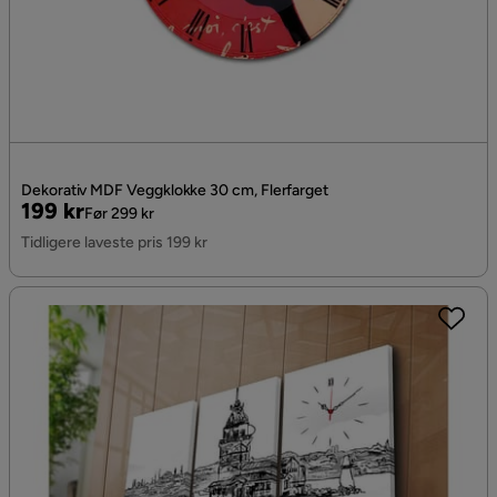
Dekorativ MDF Veggklokke 30 cm, Flerfarget
Pris
Original
199 kr
Før 299 kr
Pris
Tidligere laveste pris 199 kr