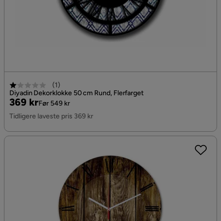
(
1
)
Diyadin Dekorklokke 50 cm Rund, Flerfarget
Pris
Original
369 kr
Før 549 kr
Pris
Tidligere laveste pris 369 kr