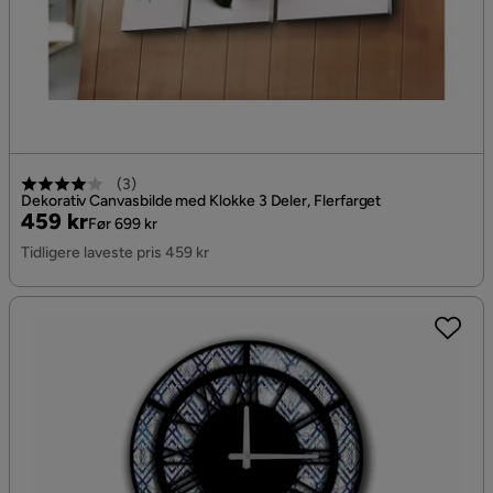
(
3
)
Dekorativ Canvasbilde med Klokke 3 Deler, Flerfarget
Pris
Original
459 kr
Før 699 kr
Pris
Tidligere laveste pris 459 kr