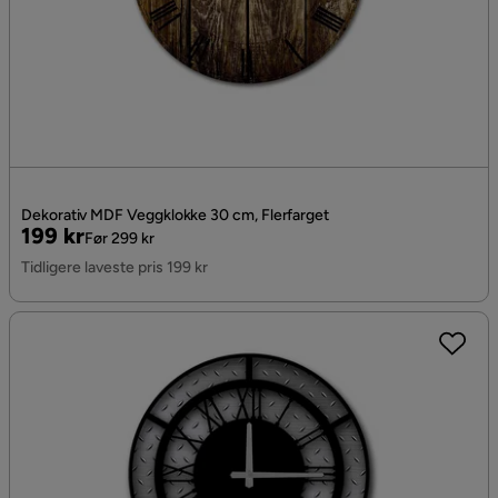
Dekorativ MDF Veggklokke 30 cm, Flerfarget
Pris
Original
199 kr
Før 299 kr
Pris
Tidligere laveste pris 199 kr