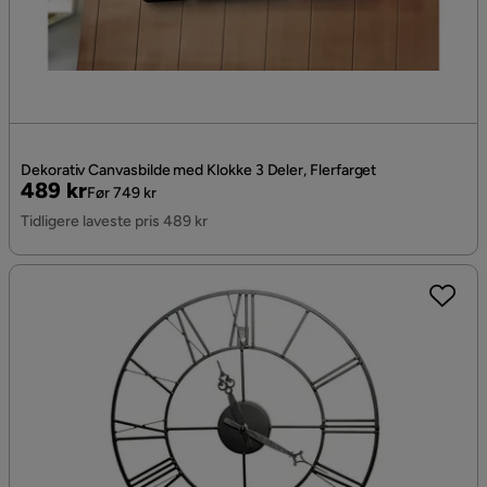
Dekorativ Canvasbilde med Klokke 3 Deler, Flerfarget
Pris
Original
489 kr
Før 749 kr
Pris
Tidligere laveste pris 489 kr