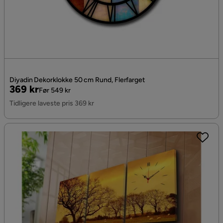
Diyadin Dekorklokke 50 cm Rund, Flerfarget
Pris
Original
369 kr
Før 549 kr
Pris
Tidligere laveste pris 369 kr