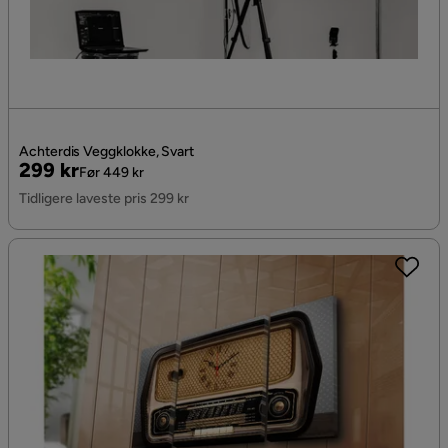
Achterdis Veggklokke, Svart
Pris
Original
299 kr
Før 449 kr
Pris
Tidligere laveste pris 299 kr