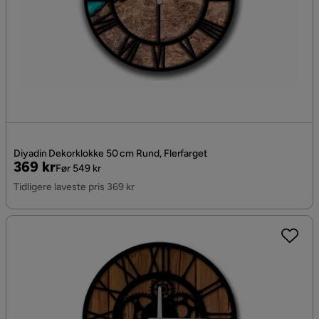
Diyadin Dekorklokke 50 cm Rund, Flerfarget
Pris
Original
369 kr
Før 549 kr
Pris
Tidligere laveste pris 369 kr