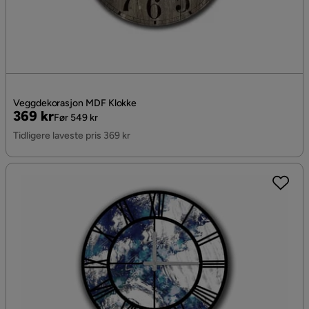
Veggdekorasjon MDF Klokke
Pris
Original
369 kr
Før 549 kr
Pris
Tidligere laveste pris 369 kr