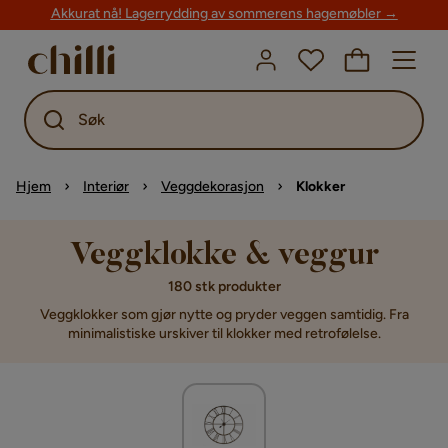
Akkurat nå! Lagerrydding av sommerens hagemøbler →
Søk
Hjem
Interiør
Veggdekorasjon
Klokker
Veggklokke & veggur
180 stk produkter
Veggklokker som gjør nytte og pryder veggen samtidig. Fra
minimalistiske urskiver til klokker med retrofølelse.