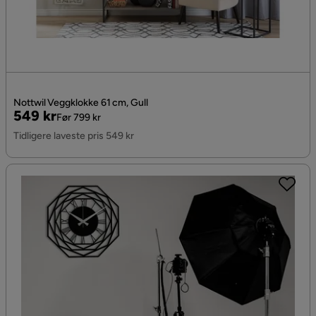
Nottwil Veggklokke 61 cm, Gull
Pris
Original
549 kr
Før 799 kr
Pris
Tidligere laveste pris 549 kr