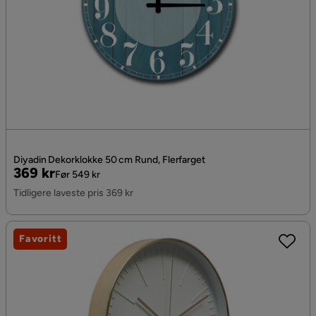
Diyadin Dekorklokke 50 cm Rund, Flerfarget
Pris
Original
369 kr
Før 549 kr
Pris
Tidligere laveste pris 369 kr
Favoritt