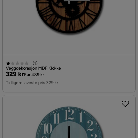
(
1
)
Veggdekorasjon MDF Klokke
Pris
Original
329 kr
Før 489 kr
Pris
Tidligere laveste pris 329 kr