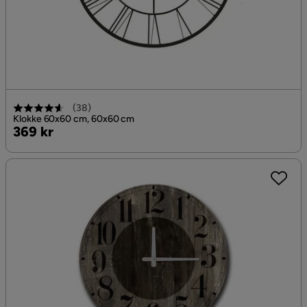
(
38
)
Klokke 60x60 cm, 60x60 cm
Pris
369 kr