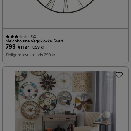
(
2
)
Melchbourne Veggklokke, Svart
Pris
Original
799 kr
Før 1 099 kr
Pris
Tidligere laveste pris 799 kr