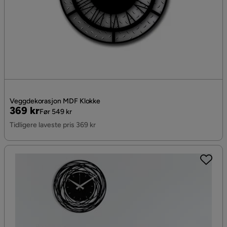
Veggdekorasjon MDF Klokke
Pris
Original
369 kr
Før 549 kr
Pris
Tidligere laveste pris 369 kr