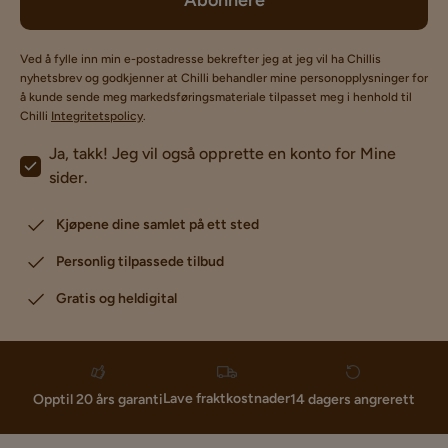
Abonnere
Ved å fylle inn min e-postadresse bekrefter jeg at jeg vil ha Chillis
nyhetsbrev og godkjenner at Chilli behandler mine personopplysninger for
å kunde sende meg markedsføringsmateriale tilpasset meg i henhold til
Chilli
Integritetspolicy
.
Ja, takk! Jeg vil også opprette en konto for Mine
sider.
Kjøpene dine samlet på ett sted
Personlig tilpassede tilbud
Gratis og heldigital
Lave fraktkostnader
Opptil 20 års garanti
14 dagers angrerett