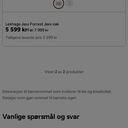
Lekhage Jaxx Forrest Jaxx oak
Pris
Original
5 599 kr
Før 7 999 kr
Pris
Tidligere laveste pris 5 599 kr
Viser
2
av
2
produkter
Dekorasjon til barnerommet som inviterer til lek og kreativitet.
Detaljer som gjør rommet til barnets eget.
Vanlige spørsmål og svar