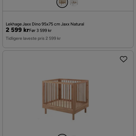
Lekhage Jaxx Dino 95x75 cm Jaxx Natural
Pris
Original
2 599 kr
Før 3 599 kr
Pris
Tidligere laveste pris 2 599 kr