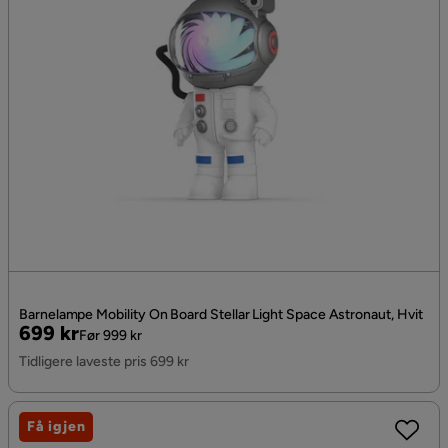
Barnelampe Mobility On Board Stellar Light Space Astronaut, Hvit
Pris
Original
699 kr
Før 999 kr
Pris
Tidligere laveste pris 699 kr
Få igjen