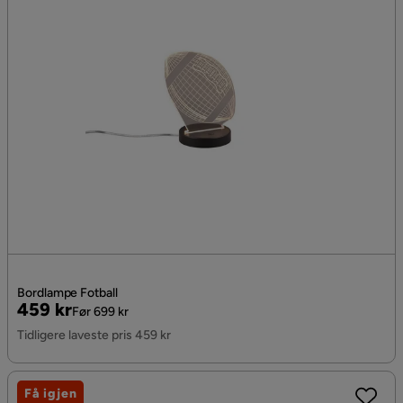
Bordlampe Fotball
Pris
Original
459 kr
Før 699 kr
Pris
Tidligere laveste pris 459 kr
Få igjen