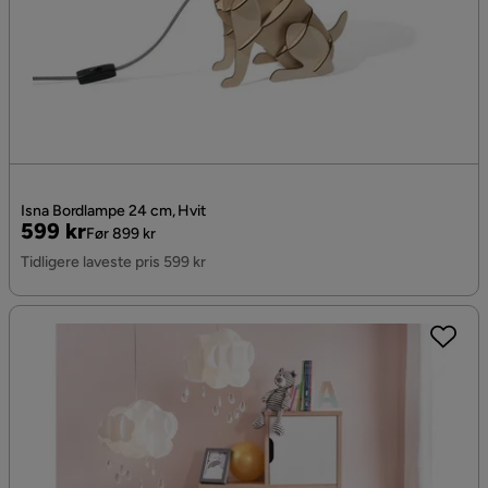
Isna Bordlampe 24 cm, Hvit
Pris
Original
599 kr
Før 899 kr
Pris
Tidligere laveste pris 599 kr