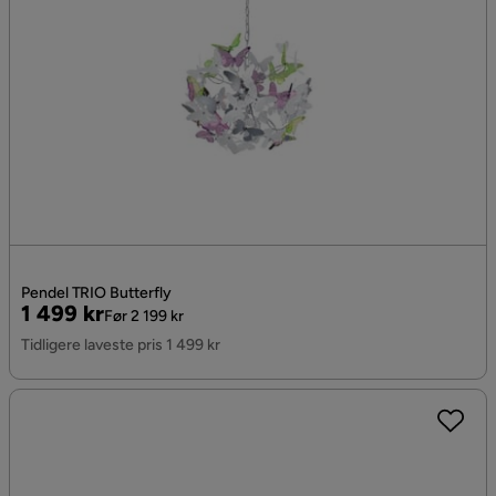
Pendel TRIO Butterfly
Pris
Original
1 499 kr
Før 2 199 kr
Pris
Tidligere laveste pris 1 499 kr