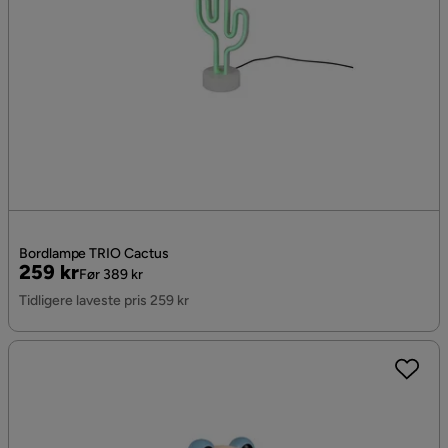
Bordlampe TRIO Cactus
Pris
Original
259 kr
Før 389 kr
Pris
Tidligere laveste pris 259 kr