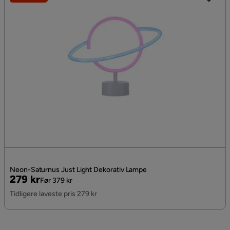
Neon-Saturnus Just Light Dekorativ Lampe
Pris
Original
279 kr
Før 379 kr
Pris
Tidligere laveste pris 279 kr