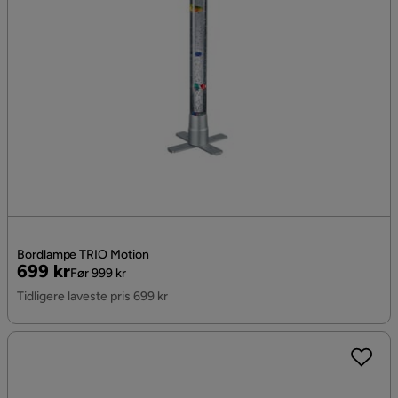
Bordlampe TRIO Motion
Pris
Original
699 kr
Før 999 kr
Pris
Tidligere laveste pris 699 kr