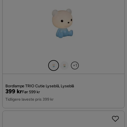
+1
Bordlampe TRIO Cutie Lyseblå, Lyseblå
Pris
Original
399 kr
Før 599 kr
Pris
Tidligere laveste pris 399 kr