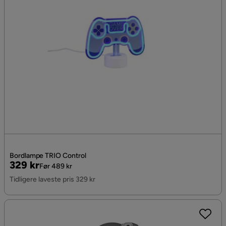
Bordlampe TRIO Control
Pris
Original
329 kr
Før 489 kr
Pris
Tidligere laveste pris 329 kr