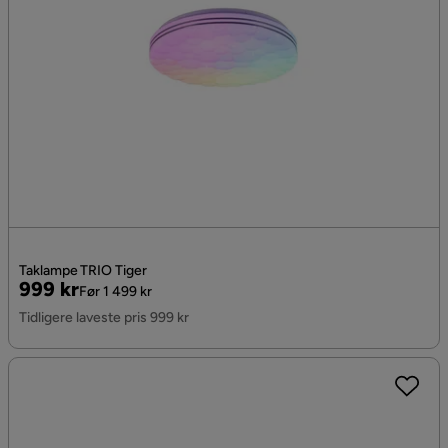
Taklampe TRIO Tiger
Pris
Original
999 kr
Før 1 499 kr
Pris
Tidligere laveste pris 999 kr