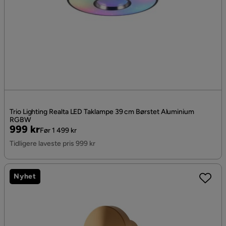
Trio Lighting Realta LED Taklampe 39 cm Børstet Aluminium
RGBW
Pris
Original
999 kr
Før 1 499 kr
Pris
Tidligere laveste pris 999 kr
Nyhet