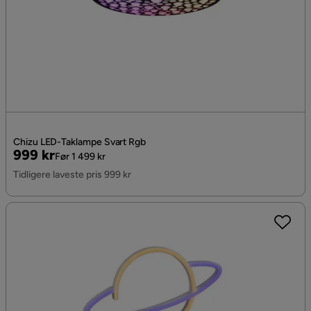
Chizu LED-Taklampe Svart Rgb
Pris
Original
999 kr
Før 1 499 kr
Pris
Tidligere laveste pris 999 kr