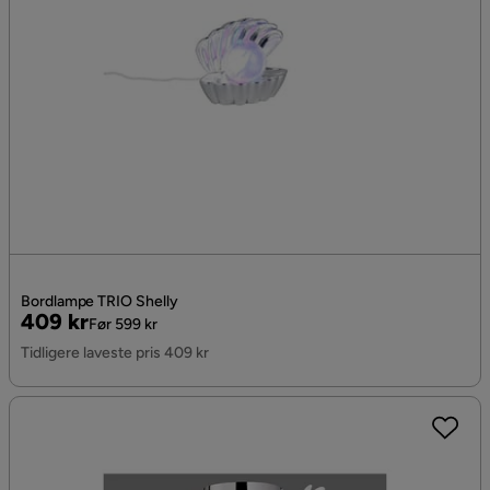
Bordlampe TRIO Shelly
Pris
Original
409 kr
Før 599 kr
Pris
Tidligere laveste pris 409 kr