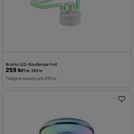
Bronto LED-Bordlampe Hvit
Pris
Original
259 kr
Før 389 kr
Pris
Tidligere laveste pris 259 kr