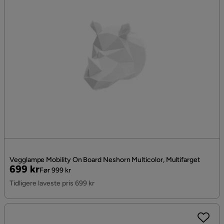
Vegglampe Mobility On Board Neshorn Multicolor, Multifarget
Pris
Original
699 kr
Før 999 kr
Pris
Tidligere laveste pris 699 kr