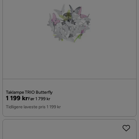
Taklampe TRIO Butterfly
Pris
Original
1 199 kr
Før 1 799 kr
Pris
Tidligere laveste pris 1 199 kr