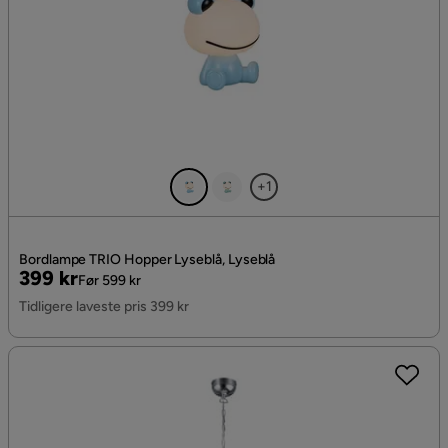
+1
Bordlampe TRIO Hopper Lyseblå, Lyseblå
Pris
Original
399 kr
Før 599 kr
Pris
Tidligere laveste pris 399 kr