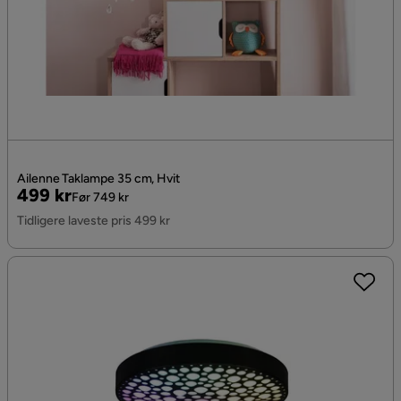
Ailenne Taklampe 35 cm, Hvit
Pris
Original
499 kr
Før 749 kr
Pris
Tidligere laveste pris 499 kr