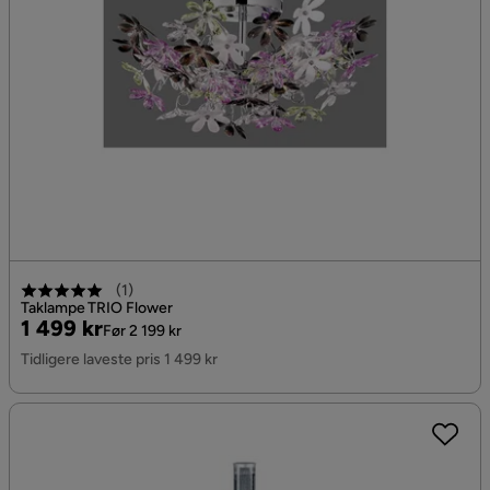
(
1
)
Taklampe TRIO Flower
Pris
Original
1 499 kr
Før 2 199 kr
Pris
Tidligere laveste pris 1 499 kr