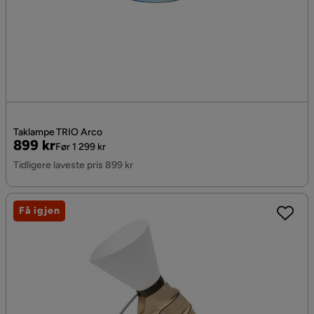
Taklampe TRIO Arco
Pris
Original
899 kr
Før 1 299 kr
Pris
Tidligere laveste pris 899 kr
Få igjen