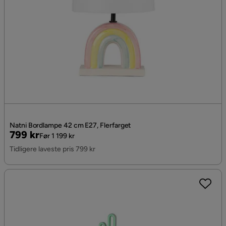
Natni Bordlampe 42 cm E27, Flerfarget
Pris
Original
799 kr
Før 1 199 kr
Pris
Tidligere laveste pris 799 kr