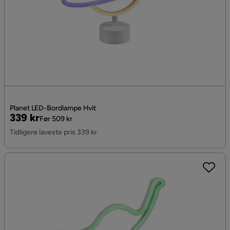
Planet LED-Bordlampe Hvit
Pris
Original
339 kr
Før 509 kr
Pris
Tidligere laveste pris 339 kr