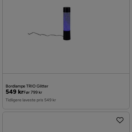
Bordlampe TRIO Glitter
Pris
Original
549 kr
Før 799 kr
Pris
Tidligere laveste pris 549 kr