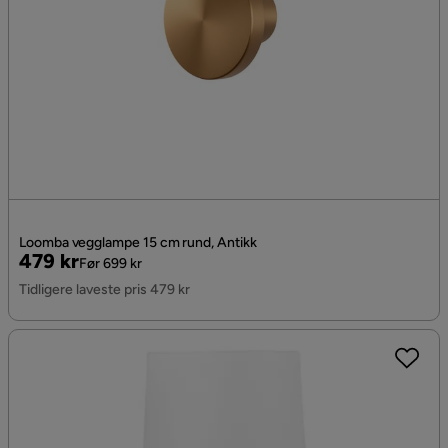
Loomba vegglampe 15 cm rund, Antikk
Pris
Original
479 kr
Før 699 kr
Pris
Tidligere laveste pris 479 kr