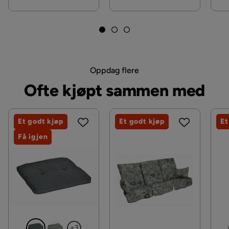
Oppdag flere
Ofte kjøpt sammen med
Et godt kjøp
Et godt kjøp
Et
Få igjen
+3