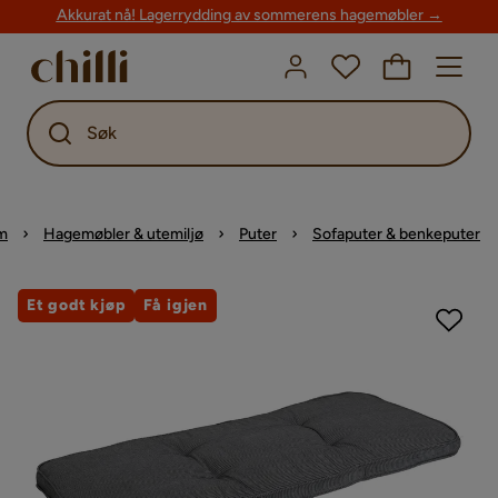
Akkurat nå! Lagerrydding av sommerens hagemøbler →
Søk
m
Hagemøbler & utemiljø
Puter
Sofaputer & benkeputer
Et godt kjøp
Få igjen