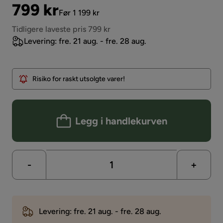
Pris
Original
799 kr
Før 1 199 kr
Pris
Tidligere laveste pris 799 kr
Levering: fre. 21 aug. - fre. 28 aug.
Risiko for raskt utsolgte varer!
Legg i handlekurven
-
+
Levering: fre. 21 aug. - fre. 28 aug.