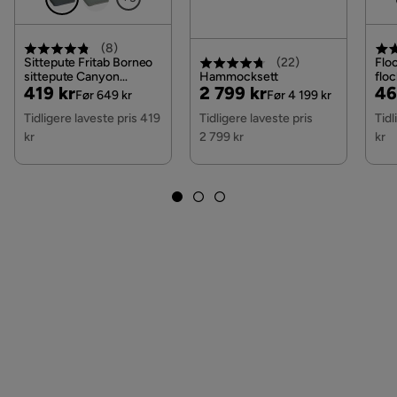
(
8
)
Sittepute Fritab Borneo
Floc
(
22
)
sittepute Canyon
Hammocksett
flo
Pris
Original
Pris
Original
Pri
Or
419 kr
2 799 kr
46
Granite
Før 649 kr
Før 4 199 kr
Pris
Pris
Pri
Tidligere laveste pris 419
Tidligere laveste pris
Tidl
kr
2 799 kr
kr