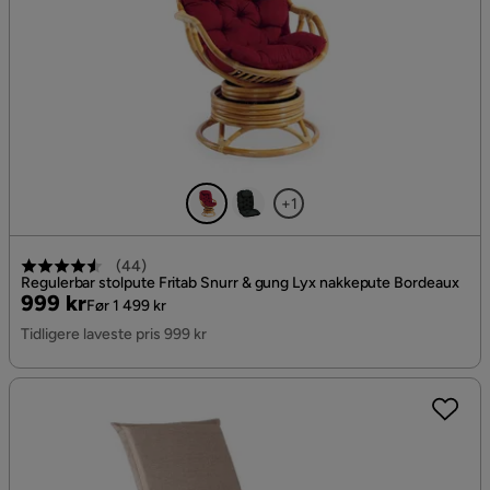
+1
(
44
)
Regulerbar stolpute Fritab Snurr & gung Lyx nakkepute Bordeaux
Pris
Original
999 kr
Før 1 499 kr
Pris
Tidligere laveste pris 999 kr