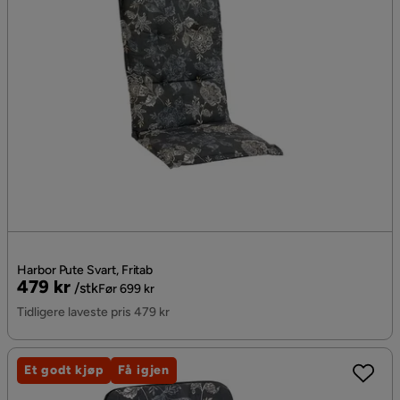
Harbor Pute Svart, Fritab
Pris
Original
479 kr
/stk
Før 699 kr
Pris
Tidligere laveste pris 479 kr
Et godt kjøp
Få igjen