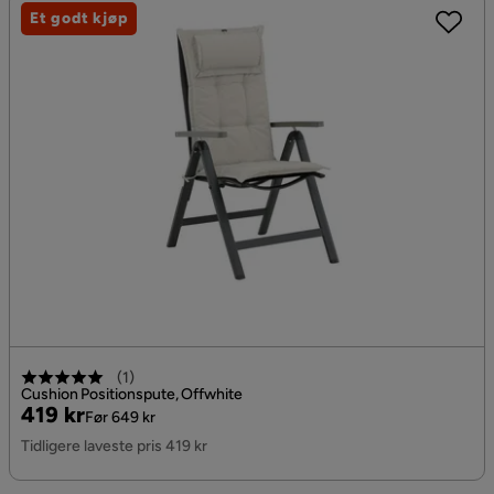
Et godt kjøp
(
1
)
Cushion Positionspute, Offwhite
Pris
Original
419 kr
Før 649 kr
Pris
Tidligere laveste pris 419 kr