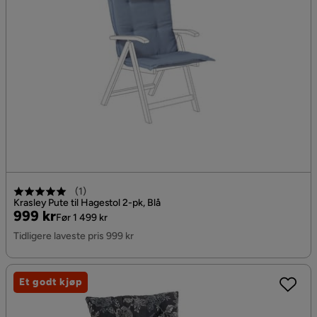
(
1
)
Krasley Pute til Hagestol 2-pk, Blå
Pris
Original
999 kr
Før 1 499 kr
Pris
Tidligere laveste pris 999 kr
Et godt kjøp