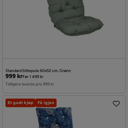
Standard Sittepute 60x52 cm, Grønn
Pris
Original
999 kr
Før 1 499 kr
Pris
Tidligere laveste pris 999 kr
Et godt kjøp
Få igjen