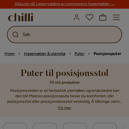
Akkurat nå! Lagerrydding av sommerens hagemøbler →
Søk
Hjem
Hagemøbler & utemiljø
Puter
Posisjonsputer
Puter til posisjonsstol
70 stk produkter
Posisjonsstolen er et fantastisk utemøbel, og enda bedre kan
den bli! Med en posisjonspute hever du komforten i din
posisjonsstol eller posisjonslenestol vesentlig. Å tilbringe varme
sommerdager i din posisjonsstol er sann nytelse, og med en
Vis mer
bekvem hagepute forsterker du opplevelsen. Ikke nok med at
dine hagemøbler blir enda mer komfortable med puter, de blir
også lekrere. Vi har et stort utvalg av sitteputer til din
posisjonsstol. Velg blant flere ulike farger og stiler.