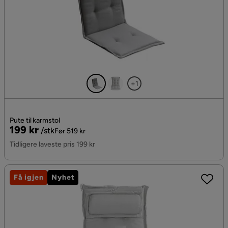
+1
Pute til karmstol
Pris
Original
199 kr
/stk
Før 519 kr
Pris
Tidligere laveste pris 199 kr
Få igjen
Nyhet