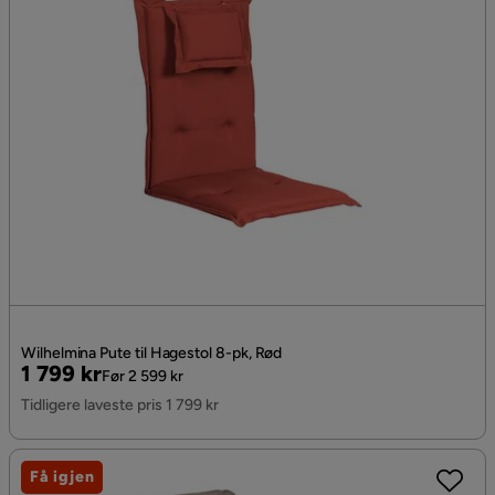
Wilhelmina Pute til Hagestol 8-pk, Rød
Pris
Original
1 799 kr
Før 2 599 kr
Pris
Tidligere laveste pris 1 799 kr
Få igjen