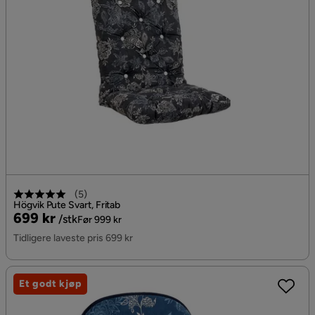
(
5
)
Högvik Pute Svart, Fritab
Pris
Original
699 kr
/stk
Før 999 kr
Pris
Tidligere laveste pris 699 kr
Et godt kjøp