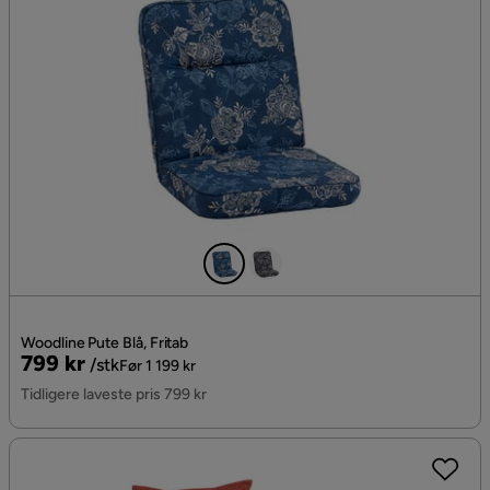
Woodline Pute Blå, Fritab
Pris
Original
799 kr
/stk
Før 1 199 kr
Pris
Tidligere laveste pris 799 kr