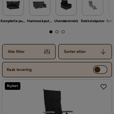
Komplette putesett
Hammockputer
Utendørstrekk
Dekkstolputer
Sorter etter
Alle filter
Sorter etter
Rask levering
Nyhet