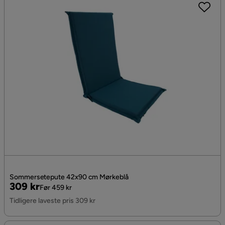
Sommersetepute 42x90 cm Mørkeblå
Pris
Original
309 kr
Før 459 kr
Pris
Tidligere laveste pris 309 kr