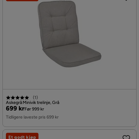
(
1
)
Askegrå Minivik trelinje, Grå
Pris
Original
699 kr
Før 999 kr
Pris
Tidligere laveste pris 699 kr
Et godt kjøp