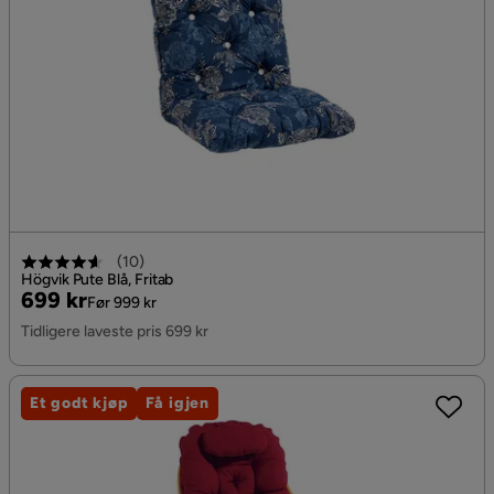
(
10
)
Högvik Pute Blå, Fritab
Pris
Original
699 kr
Før 999 kr
Pris
Tidligere laveste pris 699 kr
Et godt kjøp
Få igjen