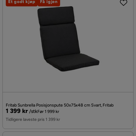
Et godt kjøp
Få igjen
Fritab Sunbrella Posisjonspute 50x75x48 cm Svart, Fritab
Pris
Original
1 399 kr
/stk
Før 1 999 kr
Pris
Tidligere laveste pris 1 399 kr