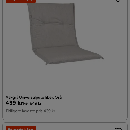
Askgrå Universalpute fiber, Grå
Pris
Original
439 kr
Før 649 kr
Pris
Tidligere laveste pris 439 kr
Et godt kjøp