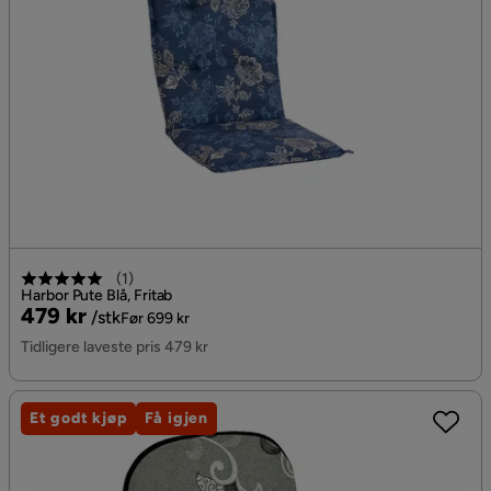
(
1
)
Harbor Pute Blå, Fritab
Pris
Original
479 kr
/stk
Før 699 kr
Pris
Tidligere laveste pris 479 kr
Et godt kjøp
Få igjen