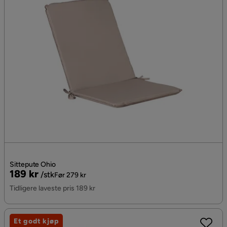
Sittepute Ohio
Pris
Original
189 kr
/stk
Før 279 kr
Pris
Tidligere laveste pris 189 kr
Et godt kjøp