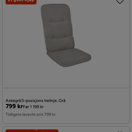
Askegrå 5-posisjons trelinje, Grå
Pris
Original
799 kr
Før 1 199 kr
Pris
Tidligere laveste pris 799 kr