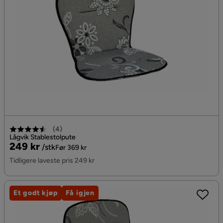
(
4
)
Lågvik Stablestolpute
Pris
Original
249 kr
/stk
Før 369 kr
Pris
Tidligere laveste pris 249 kr
Et godt kjøp
Få igjen