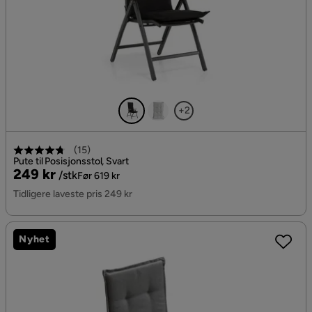
+2
(
15
)
Pute til Posisjonsstol, Svart
Pris
Original
249 kr
/stk
Før 619 kr
Pris
Tidligere laveste pris 249 kr
Nyhet