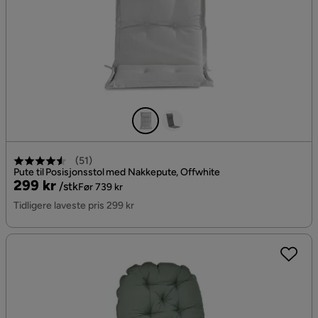
(
51
)
Pute til Posisjonsstol med Nakkepute, Offwhite
Pris
Original
299 kr
/stk
Før 739 kr
Pris
Tidligere laveste pris 299 kr