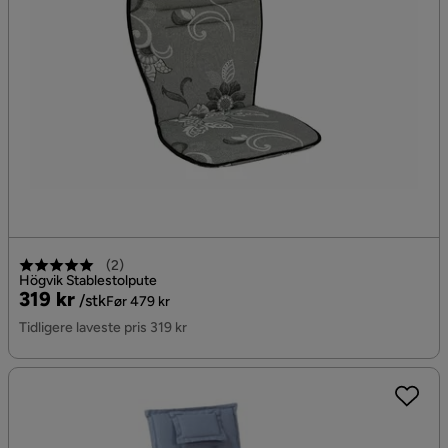
(
2
)
Högvik Stablestolpute
Pris
Original
319 kr
/stk
Før 479 kr
Pris
Tidligere laveste pris 319 kr