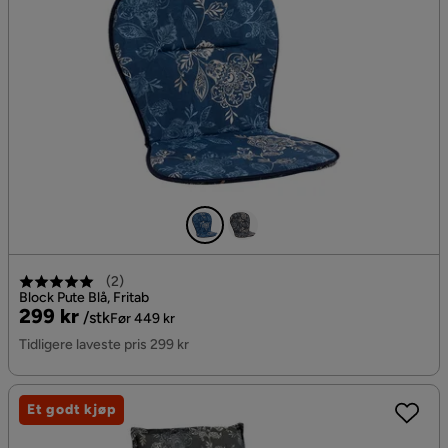
(
2
)
Block Pute Blå, Fritab
Pris
Original
299 kr
/stk
Før 449 kr
Pris
Tidligere laveste pris 299 kr
Et godt kjøp