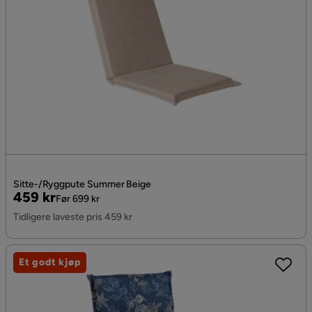
Sitte-/Ryggpute Summer Beige
Pris
Original
459 kr
Før 699 kr
Pris
Tidligere laveste pris 459 kr
Et godt kjøp