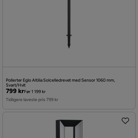
Pollerter Eglo Altilia Solcelledrevet med Sensor 1060 mm,
Svart/Hvit
Pris
Original
799 kr
Før 1 199 kr
Pris
Tidligere laveste pris 799 kr