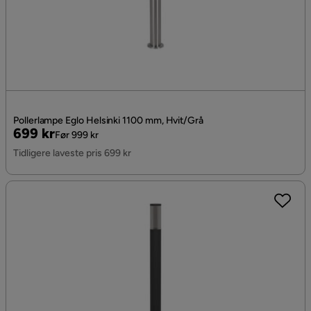
Pollerlampe Eglo Helsinki 1100 mm, Hvit/Grå
Pris
Original
699 kr
Før 999 kr
Pris
Tidligere laveste pris 699 kr