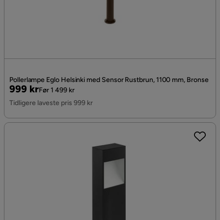
Pollerlampe Eglo Helsinki med Sensor Rustbrun, 1100 mm, Bronse
Pris
Original
999 kr
Før 1 499 kr
Pris
Tidligere laveste pris 999 kr