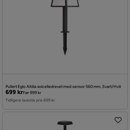
Pullert Eglo Altilia solcelledrevet med sensor 560 mm, Svart/Hvit
Pris
Original
699 kr
Før 999 kr
Pris
Tidligere laveste pris 699 kr