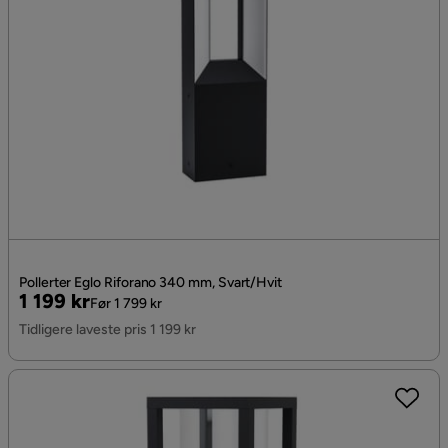
Pollerter Eglo Riforano 340 mm, Svart/Hvit
Pris
Original
1 199 kr
Før 1 799 kr
Pris
Tidligere laveste pris 1 199 kr