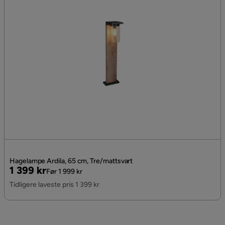
Hagelampe Ardila, 65 cm, Tre/mattsvart
Pris
Original
1 399 kr
Før 1 999 kr
Pris
Tidligere laveste pris 1 399 kr