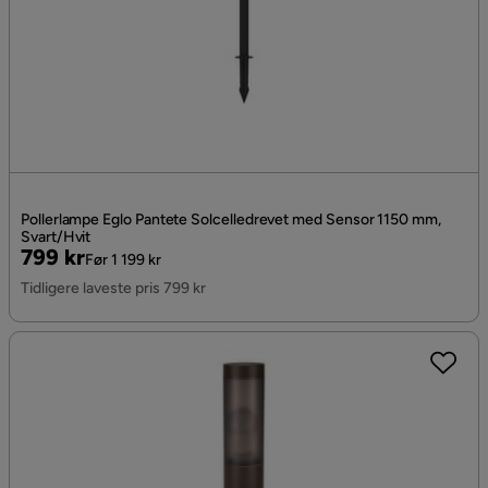
Pollerlampe Eglo Pantete Solcelledrevet med Sensor 1150 mm,
Svart/Hvit
Pris
Original
799 kr
Før 1 199 kr
Pris
Tidligere laveste pris 799 kr