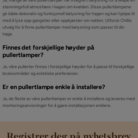
Ja, mange av våre pullertlamper har integrert belysning for å skape en
stemningsfull atmosfære i hagen om kvelden. Disse pullertlampene
gir både dekorativ og funksjonell belysning for hagen og kan hjelpe til
med å lyse opp gangstier eller oppkjørsler om natten. Utforsk Chillis
utvalg for å finne pullertlamper med belysning som passer til din
hage.
Finnes det forskjellige høyder på
pullertlamper?
Ja, våre pullerter finnes i forskjellige høyder for å passe til forskjellige
bruksområder og estetiske preferanser.
Er en pullertlampe enkle å installere?
Ja, de fleste av våre pullertlamper er enkle å installere og leveres med
monteringsanvisninger for å gjøre installasjonen enklere.
Registrer deg på nyhetsbrev