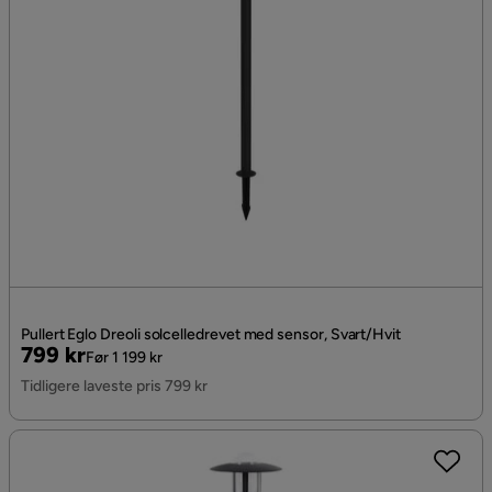
Pullert Eglo Dreoli solcelledrevet med sensor, Svart/Hvit
Pris
Original
799 kr
Før 1 199 kr
Pris
Tidligere laveste pris 799 kr