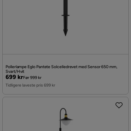
Pollerlampe Eglo Pantete Solcelledrevet med Sensor 650 mm,
Svart/Hvit
Pris
Original
699 kr
Før 999 kr
Pris
Tidligere laveste pris 699 kr