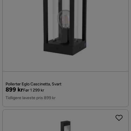
Pollerter Eglo Cascinetta, Svart
Pris
Original
899 kr
Før 1 299 kr
Pris
Tidligere laveste pris 899 kr