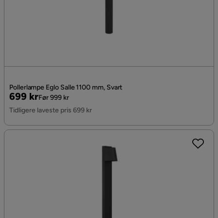
Pollerlampe Eglo Salle 1100 mm, Svart
Pris
Original
699 kr
Før 999 kr
Pris
Tidligere laveste pris 699 kr