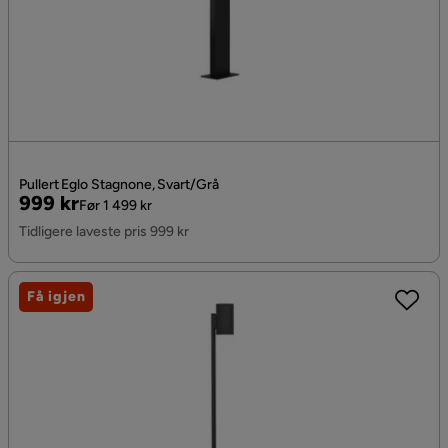
Pullert Eglo Stagnone, Svart/Grå
Pris
Original
999 kr
Før 1 499 kr
Pris
Tidligere laveste pris 999 kr
Få igjen