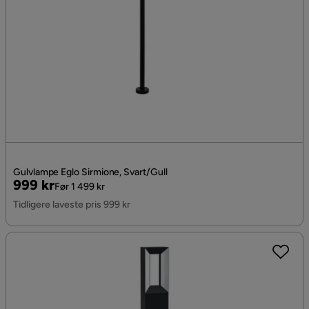
Gulvlampe Eglo Sirmione, Svart/Gull
Pris
Original
999 kr
Før 1 499 kr
Pris
Tidligere laveste pris 999 kr