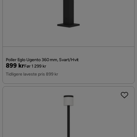
Poller Eglo Ugento 360 mm, Svart/Hvit
Pris
Original
899 kr
Før 1 299 kr
Pris
Tidligere laveste pris 899 kr