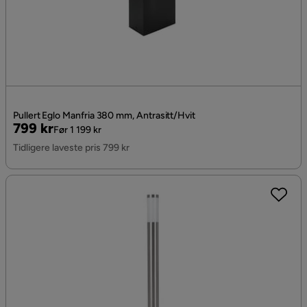
Pullert Eglo Manfria 380 mm, Antrasitt/Hvit
Pris
Original
799 kr
Før 1 199 kr
Pris
Tidligere laveste pris 799 kr