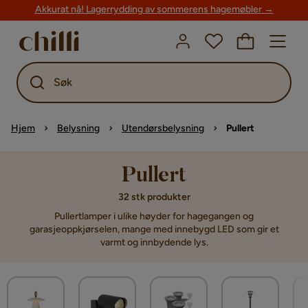
Akkurat nå! Lagerrydding av sommerens hagemøbler →
Søk
Hjem
Belysning
Utendørsbelysning
Pullert
Pullert
32 stk produkter
Pullertlamper i ulike høyder for hagegangen og
garasjeoppkjørselen, mange med innebygd LED som gir et
varmt og innbydende lys.