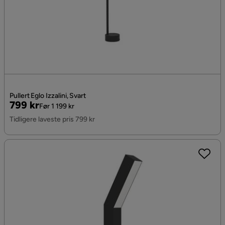
Pullert Eglo Izzalini, Svart
Pris
Original
799 kr
Før 1 199 kr
Pris
Tidligere laveste pris 799 kr