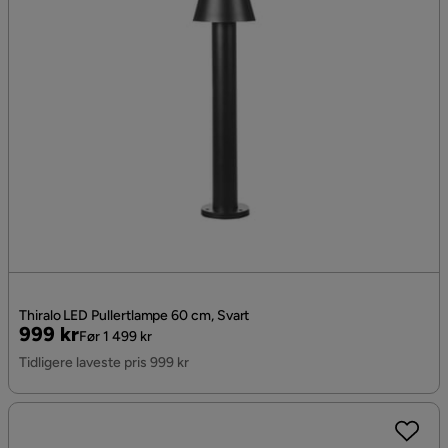
Thiralo LED Pullertlampe 60 cm, Svart
Pris
Original
999 kr
Før 1 499 kr
Pris
Tidligere laveste pris 999 kr