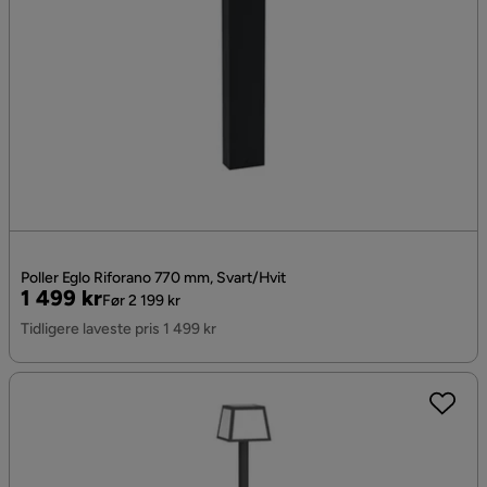
Poller Eglo Riforano 770 mm, Svart/Hvit
Pris
Original
1 499 kr
Før 2 199 kr
Pris
Tidligere laveste pris 1 499 kr