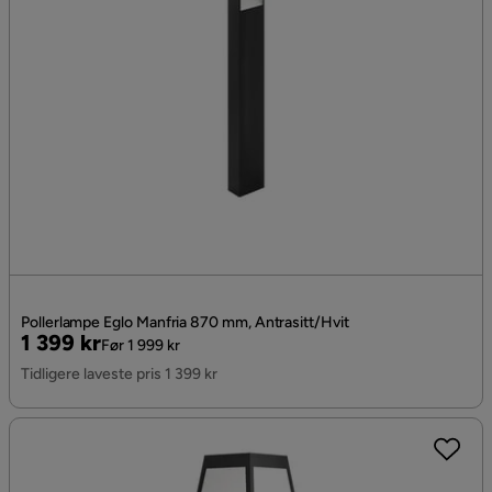
Pollerlampe Eglo Manfria 870 mm, Antrasitt/Hvit
Pris
Original
1 399 kr
Før 1 999 kr
Pris
Tidligere laveste pris 1 399 kr