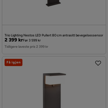
Trio Lighting Nestos LED Pullert 80 cm antrasitt bevegelsessensor
Pris
Original
2 399 kr
Før 3 599 kr
Pris
Tidligere laveste pris 2 399 kr
Få igjen