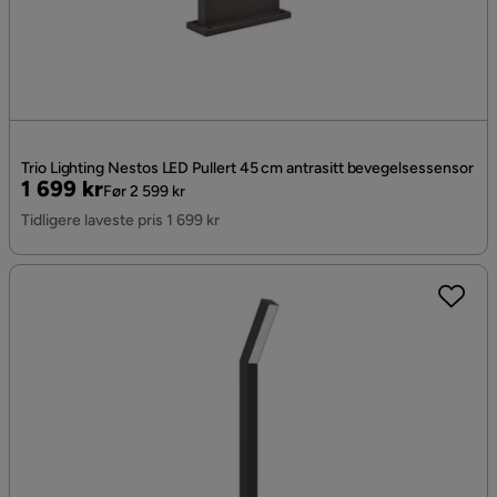
Trio Lighting Nestos LED Pullert 45 cm antrasitt bevegelsessensor
Pris
Original
1 699 kr
Før 2 599 kr
Pris
Tidligere laveste pris 1 699 kr