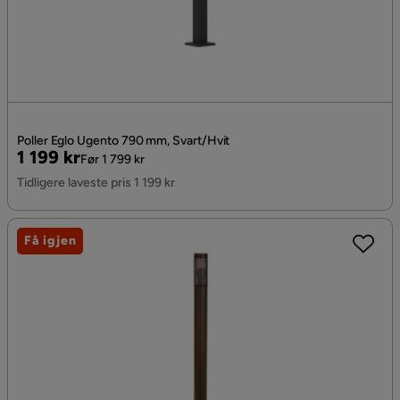
Poller Eglo Ugento 790 mm, Svart/Hvit
Pris
Original
1 199 kr
Før 1 799 kr
Pris
Tidligere laveste pris 1 199 kr
Få igjen