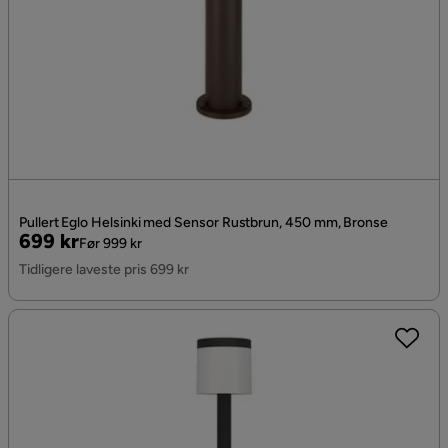
Pullert Eglo Helsinki med Sensor Rustbrun, 450 mm, Bronse
Pris
Original
699 kr
Før 999 kr
Pris
Tidligere laveste pris 699 kr