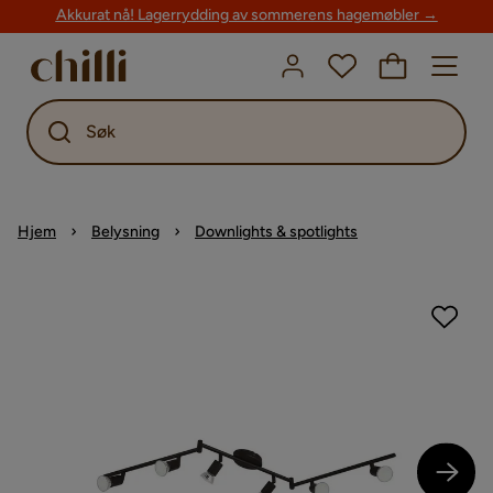
Akkurat nå! Lagerrydding av sommerens hagemøbler →
Søk
Hjem
Belysning
Downlights & spotlights