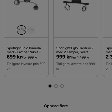
Les våre
Kjøpsvilkår
for mer informasjon.
Ledningsfarge
Svart
Bruk
Innendørs
Vekt
1 kg
Farge
Svart
Spotlight Eglo Bimeda
Spotlight Eglo Cardillio 2
Spot
med 2 Lamper Nikkel-
med 2 Lamper, Svart
med
Pris
Original
Pris
Original
Pri
Or
699 kr
999 kr
2 
Sokkel
GU10
Nero, Krom, Svart/Krom
Kro
Før 999 kr
Før 1 499 kr
Pris
Pris
Pri
Tidligere laveste pris 699
Tidligere laveste pris 999
Tidl
Serie
kr
kr
2 3
LED
Ja
Oppdag flere