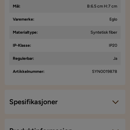
Mål
:
B:6.5 cm H:7 cm
Varemerke
:
Eglo
Materialtype
:
Syntetisk fiber
IP-Klasse
:
IP20
Regulerbar
:
Ja
Artikkelnummer
:
SYN0019878
Spesifikasjoner
Artikkelnummer:
SYN0019878
Størrelse