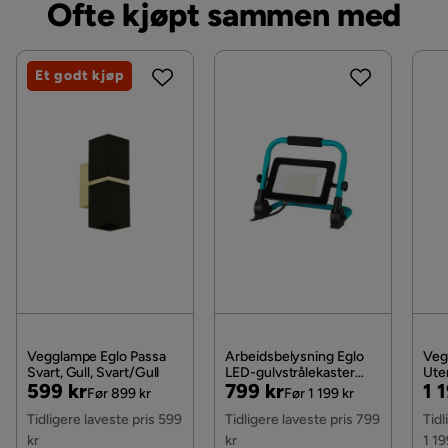
Ofte kjøpt sammen med
Et godt kjøp
Vegglampe Eglo Passa
Arbeidsbelysning Eglo
Veg
Svart, Gull, Svart/Gull
LED-gulvstrålekaster
Ute
Pris
Original
Pris
Original
Pri
Or
599 kr
799 kr
1 
52W
Spo
Før 899 kr
Før 1 199 kr
Sva
Pris
Pris
Pri
Tidligere laveste pris 599
Tidligere laveste pris 799
Tidl
kr
kr
1 19