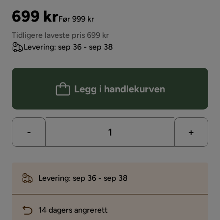
Pris
Original
699 kr
Før 999 kr
Pris
Tidligere laveste pris 699 kr
Levering: sep 36 - sep 38
Legg i handlekurven
-
+
Levering: sep 36 - sep 38
14 dagers angrerett