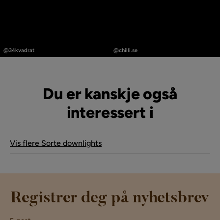
Innlegg
Innlegg
publisert
publisert
@34kvadrat
@chilli.se
av
av
Du er kanskje også
interessert i
Vis flere Sorte downlights
Registrer deg på nyhetsbrev