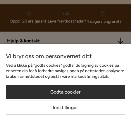
Lave fraktkostnader
Opptil 20 års garanti
14 dagers angrerett
Hjelp & kontakt
Vi bryr oss om personvernet ditt
Sortiment & tilbud
Ved å klikke på "godta cookies" godtar du lagring av cookies på
enheten din for å forbedre navigasjonen på nettstedet, analysere
bruken av nettstedet og bistå i våre markedsføringstiltak.
Inspirasjon
Godta cookier
Om Chilli
Innstillinger