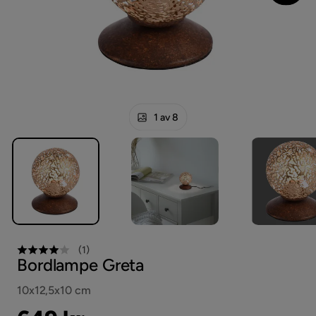
1 av 8
(
1
)
Bordlampe Greta
10x12,5x10 cm