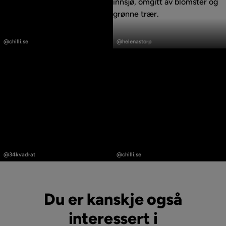
Innlegg
Innlegg
publisert
publisert
@chilli.se
@helenastorp
av
av
Innlegg
Innlegg
publisert
publisert
@34kvadrat
@chilli.se
av
av
Du er kanskje også
interessert i