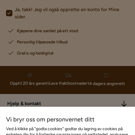
Ja, takk! Jeg vil også opprette en konto for Mine
sider.
Kjøpene dine samlet på ett sted
Personlig tilpassede tilbud
Gratis og heldigital
Lave fraktkostnader
Opptil 20 års garanti
14 dagers angrerett
Hjelp & kontakt
Vi bryr oss om personvernet ditt
Sortiment & tilbud
Ved å klikke på "godta cookies" godtar du lagring av cookies på
enheten din for å forbedre navigasjonen på nettstedet, analysere