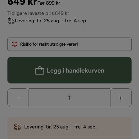
Pris
Original
649 kr
Før 899 kr
Pris
Tidligere laveste pris 649 kr
Levering: tir. 25 aug. - fre. 4 sep.
Risiko for raskt utsolgte varer!
Legg i handlekurven
-
+
Levering: tir. 25 aug. - fre. 4 sep.