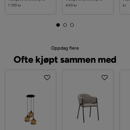
Serie
Greta
Dimbar: Nei
1 199 kr
449 kr
kr
Pærebase: G9
Oppdag flere
Ofte kjøpt sammen med