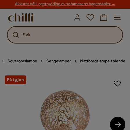
Akkurat nå! Lagerrydding av sommerens hagemøbler →
Søk
Soveromslampe
Sengelamper
Nattbordslampe stående
Få igjen