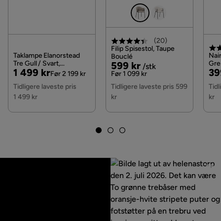
(
20
)
Filip Spisestol, Taupe
Taklampe Elanorstead
Nair
Bouclé
Tre Gull / Svart,
Pris
Original
Gre
599 kr
/stk
Pris
Original
Pri
Or
1 499 kr
39
Gull/Svart
Met
Pris
Før 2 199 kr
Før 1 099 kr
Pris
Pri
Tidligere laveste pris
Tidligere laveste pris 599
Tidl
1 499 kr
kr
kr