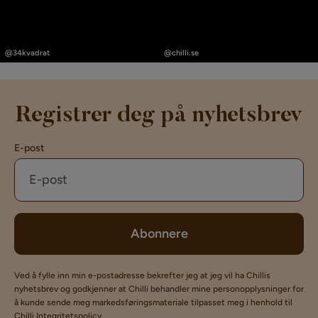
Innlegg
Innlegg
publisert
publisert
@34kvadrat
@chilli.se
av
av
Registrer deg på nyhetsbrev
E-post
Abonnere
Ved å fylle inn min e-postadresse bekrefter jeg at jeg vil ha Chillis
nyhetsbrev og godkjenner at Chilli behandler mine personopplysninger for
å kunde sende meg markedsføringsmateriale tilpasset meg i henhold til
Chilli
Integritetspolicy
.