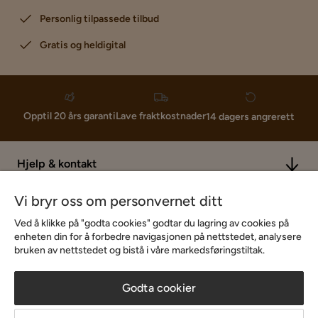
Personlig tilpassede tilbud
Gratis og heldigital
Lave fraktkostnader
Opptil 20 års garanti
14 dagers angrerett
Hjelp & kontakt
Vi bryr oss om personvernet ditt
Sortiment & tilbud
Ved å klikke på "godta cookies" godtar du lagring av cookies på
enheten din for å forbedre navigasjonen på nettstedet, analysere
bruken av nettstedet og bistå i våre markedsføringstiltak.
Inspirasjon
Godta cookier
Om Chilli