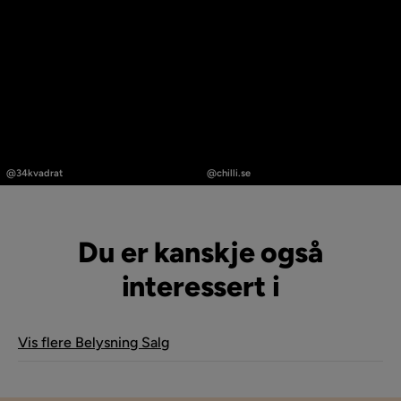
Innlegg
Innlegg
publisert
publisert
@34kvadrat
@chilli.se
av
av
Du er kanskje også
interessert i
Vis flere Belysning Salg