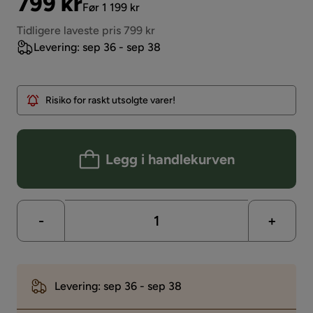
Pris
Original
799 kr
Før 1 199 kr
Pris
Tidligere laveste pris 799 kr
Levering: sep 36 - sep 38
Risiko for raskt utsolgte varer!
Legg i handlekurven
-
+
Levering: sep 36 - sep 38