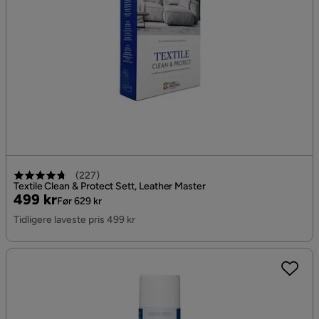
(
227
)
Textile Clean & Protect Sett, Leather Master
Pris
Original
499 kr
Før 629 kr
Pris
Tidligere laveste pris 499 kr