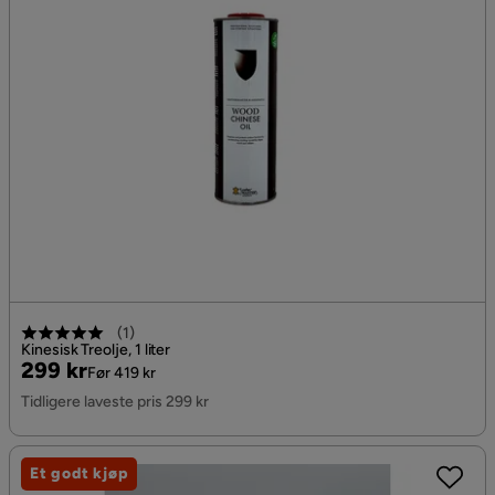
(
1
)
Kinesisk Treolje, 1 liter
Pris
Original
299 kr
Før 419 kr
Pris
Tidligere laveste pris 299 kr
Et godt kjøp