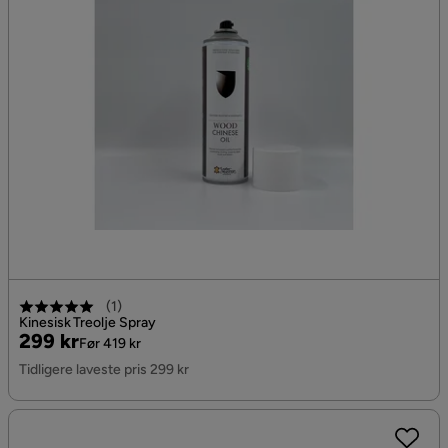
(
1
)
Kinesisk Treolje Spray
Pris
Original
299 kr
Før 419 kr
Pris
Tidligere laveste pris 299 kr