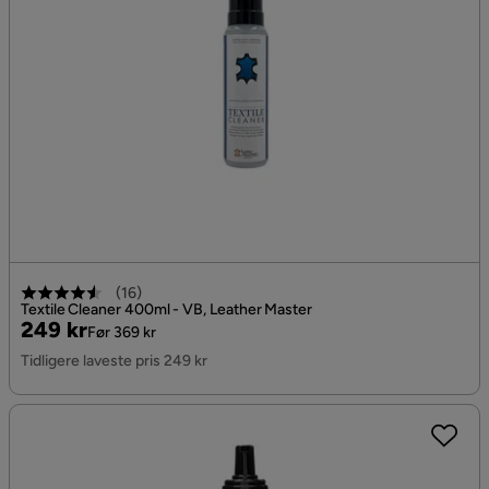
(
16
)
Textile Cleaner 400ml - VB, Leather Master
Pris
Original
249 kr
Før 369 kr
Pris
Tidligere laveste pris 249 kr