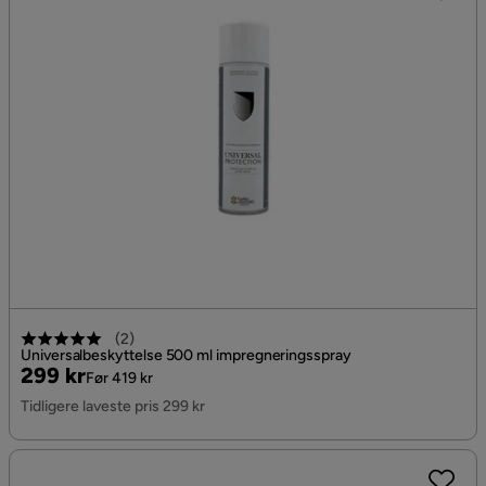
(
2
)
Universalbeskyttelse 500 ml impregneringsspray
Pris
Original
299 kr
Før 419 kr
Pris
Tidligere laveste pris 299 kr