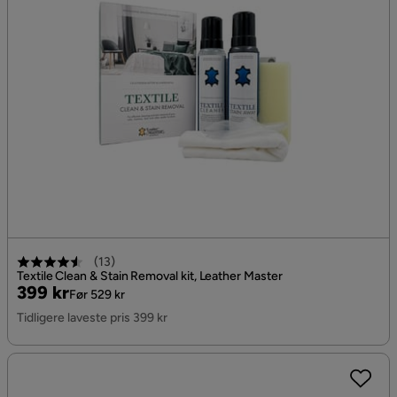
(
13
)
Textile Clean & Stain Removal kit, Leather Master
Pris
Original
399 kr
Før 529 kr
Pris
Tidligere laveste pris 399 kr