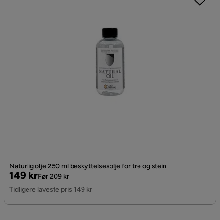
Naturlig olje 250 ml beskyttelsesolje for tre og stein
Pris
Original
149 kr
Før 209 kr
Pris
Tidligere laveste pris 149 kr