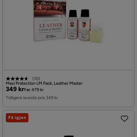
(
10
)
Maxi Protection LM Pack, Leather Master
Pris
Original
349 kr
Før 479 kr
Pris
Tidligere laveste pris 349 kr
Få igjen