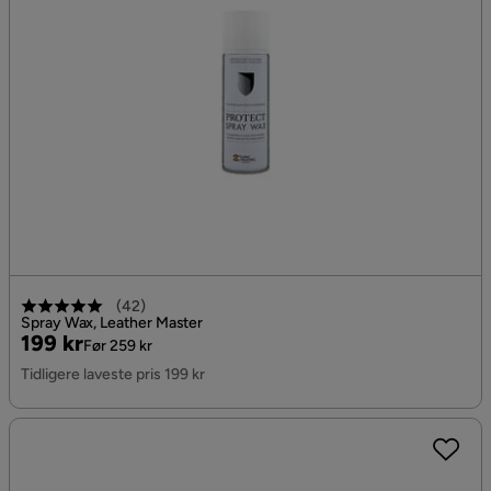
(
42
)
Spray Wax, Leather Master
Pris
Original
199 kr
Før 259 kr
Pris
Tidligere laveste pris 199 kr