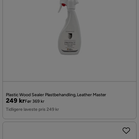
Plastic Wood Sealer Plastbehandling, Leather Master
Pris
Original
249 kr
Før 369 kr
Pris
Tidligere laveste pris 249 kr