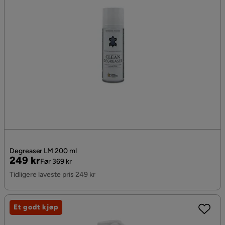
Degreaser LM 200 ml
Pris
Original
249 kr
Før 369 kr
Pris
Tidligere laveste pris 249 kr
Et godt kjøp