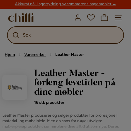
Akkurat nå! Lagerrydding av sommerens hagemøbler →
Søk
Hjem
Varemerker
Leather Master
Leather Master -
forleng levetiden på
dine møbler
16 stk produkter
Leather Master produserer og selger produkter for profesjonell
material- og møbelpleie. Med en sans for nøye utvalgte
møblerpleieprodukter, ser møblene dine alltid ut som nye. Deres