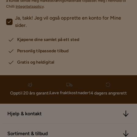
å kunde sende meg markedsføringsmateriale tilpasset meg i henhold til
Chilli
Integritetspolicy
.
Ja, takk! Jeg vil også opprette en konto for Mine
sider.
Kjøpene dine samlet på ett sted
Personlig tilpassede tilbud
Gratis og heldigital
Lave fraktkostnader
Opptil 20 års garanti
14 dagers angrerett
Hjelp & kontakt
Sortiment & tilbud