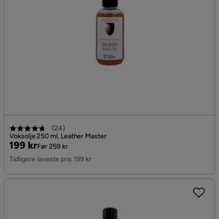
(
24
)
Voksolje 250 ml, Leather Master
Pris
Original
199 kr
Før 259 kr
Pris
Tidligere laveste pris 199 kr