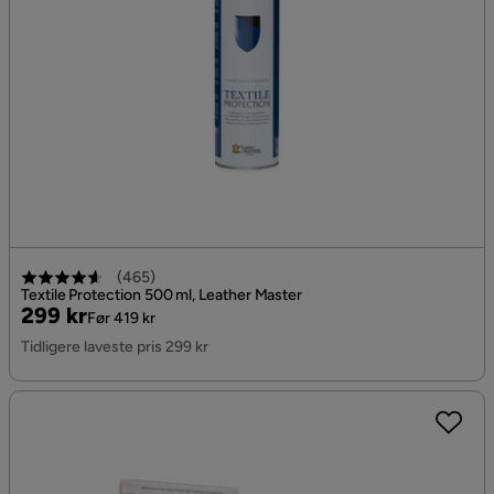
(
465
)
Textile Protection 500 ml, Leather Master
Pris
Original
299 kr
Før 419 kr
Pris
Tidligere laveste pris 299 kr