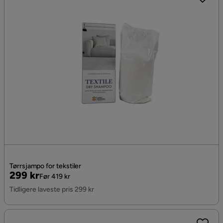
Tørrsjampo for tekstiler
Pris
Original
299 kr
Før 419 kr
Pris
Tidligere laveste pris 299 kr