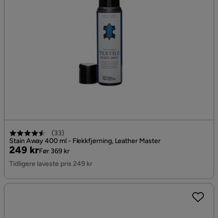
(
33
)
Stain Away 400 ml - Flekkfjerning, Leather Master
Pris
Original
249 kr
Før 369 kr
Pris
Tidligere laveste pris 249 kr