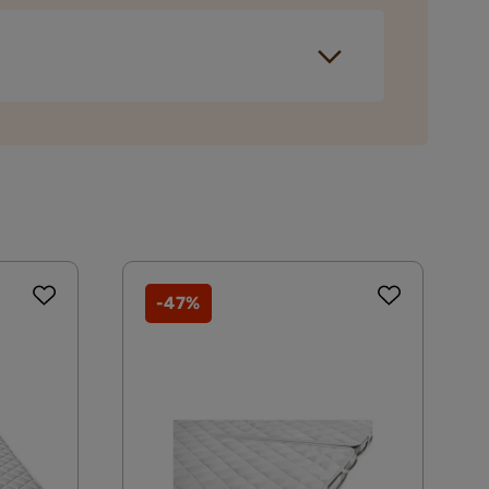
Verified by Trustvoice
tavgift tilkommer i kassen etter du har fylt i
1 kg
ring som du kan velge i kassen. Dersom ingen
-47%