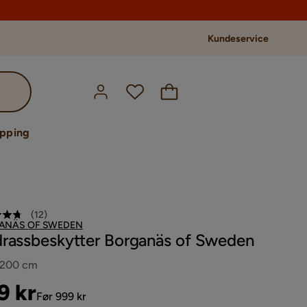
Kundeservice
opping
(
12
)
ANÄS OF SWEDEN
rassbeskytter Borganäs of Sweden
 200 cm
s
ginal
9 kr
Før 999 kr