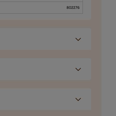
802276
210 cm
Polyester,Bomull