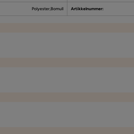
Polyester,Bomull
Artikkelnummer
:
elsen. God pris, rask levering. Anbefales.
210x200
Bredde
200 cm
80% polyester,20% bomull
Materialtype