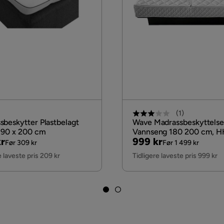
(
1
)
sbeskytter Plastbelagt
Wave Madrassbeskyttelse 
, 90 x 200 cm
Vannseng 180 200 cm, H
nal
Pris
Original
r
999 kr
Før 309 kr
Før 1 499 kr
Pris
e laveste pris 209 kr
Tidligere laveste pris 999 kr