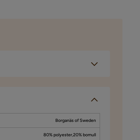
 gjennomført et
espørselen sendes
Borganäs of Sweden
80% polyester,20% bomull