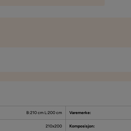
Vi bruker kun anmeldelser fra ekte kunder. Det er kun kunder som har
kjøp som får forespørsel om å legge igjen en produktanmeldelse. For
via e-post til e-postadressen som kunden oppga ved kjøpet.
B:210 cm L:200 cm
Varemerke
:
210x200
Komposisjon
: