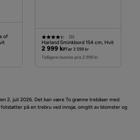
s of
(
9
)
it
Harland Sminkbord 154 cm, Hvit
Pris
Original
2 999 kr
Før 3 599 kr
Pris
Tidligere laveste pris 2 999 kr