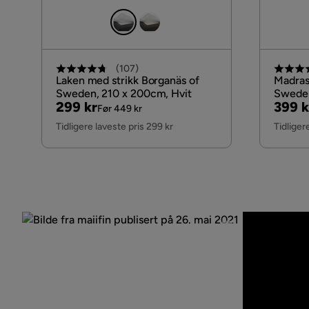
(
107
)
Laken med strikk Borganäs of
Madras
Sweden, 210 x 200cm, Hvit
Sweden
Pris
Original
Pris
Origi
299 kr
399 k
Før 449 kr
Pris
Pris
Tidligere laveste pris 299 kr
Tidliger