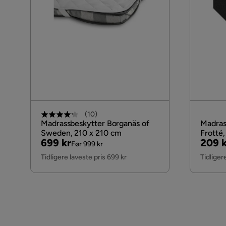
(
10
)
Madrassbeskytter Borganäs of
Madras
Sweden, 210 x 210 cm
Frotté
Pris
Original
Pris
Origi
699 kr
209 k
Før 999 kr
Pris
Pris
Tidligere laveste pris 699 kr
Tidliger