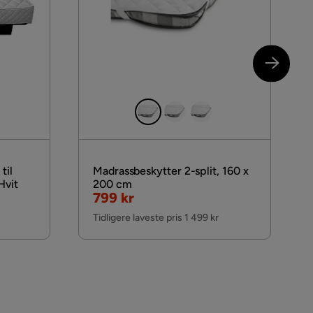
til
Madrassbeskytter 2-split, 160 x
Hvit
200 cm
Nedsatt
799 kr
Pris
Tidligere laveste pris 1 499 kr