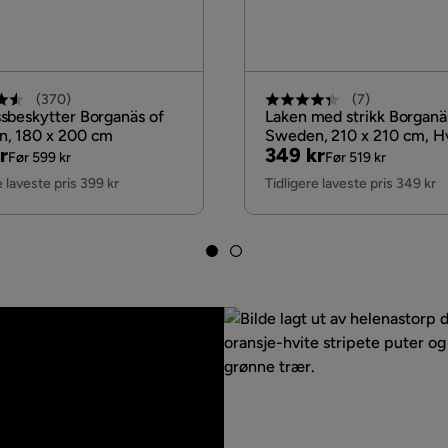
(
370
)
(
7
)
sbeskytter Borganäs of
Laken med strikk Borganä
, 180 x 200 cm
Sweden, 210 x 210 cm, Hv
nal
Pris
Original
r
349 kr
Før 599 kr
Før 519 kr
Pris
e laveste pris 399 kr
Tidligere laveste pris 349 kr