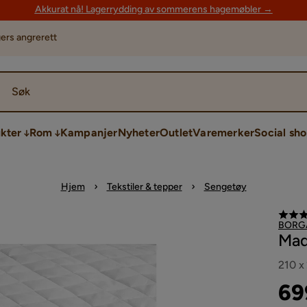
Akkurat nå! Lagerrydding av sommerens hagemøbler →
ers angrerett
Søk
kter
Rom
Kampanjer
Nyheter
Outlet
Varemerker
Social sh
Hjem
Tekstiler & tepper
Sengetøy
BORG
Mad
210 x
Pri
Ori
69