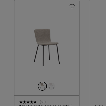
(
18
)