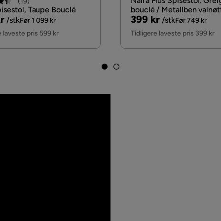
Naira Plus Spisestol, Grei
(
19
)
pisestol, Taupe Bouclé
bouclé / Metallben valnøt
nal
Pris
Original
r
399 kr
/stk
/stk
Før 1 099 kr
Før 749 kr
Pris
e laveste pris 599 kr
Tidligere laveste pris 399 kr