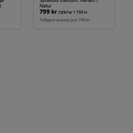
ge
Spisestol Dastoori, Valnøtt /
t
Natur
Pris
Original
799 kr
/stk
Før 1 799 kr
Pris
Tidligere laveste pris 799 kr