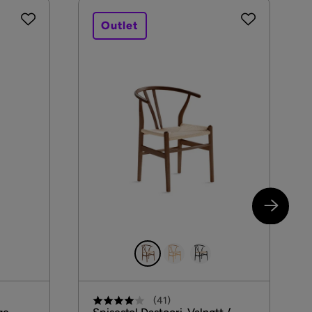
Outlet
(
41
)