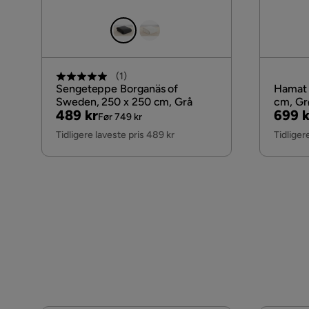
(
1
)
Sengeteppe Borganäs of
Hamat
Sweden, 250 x 250 cm, Grå
cm, Gr
Pris
Original
Pris
Origi
489 kr
699 k
Før 749 kr
Pris
Pris
Tidligere laveste pris 489 kr
Tidliger