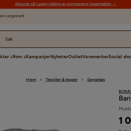
Akkurat nå! Lagerrydding av sommerens hagemøbler →
ers angrerett
Søk
kter
Rom
Kampanjer
Nyheter
Outlet
Varemerker
Social sh
Hjem
Tekstiler & tepper
Sengetøy
BORÅ
Bar
Muldv
Pri
Ori
1 