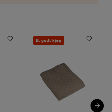
ring som du kan velge i kassen. Dersom ingen
Muldvarp
Et godt kjøp