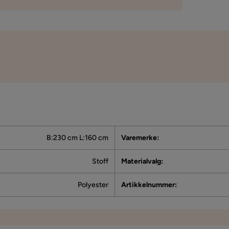
B:230 cm L:160 cm
Varemerke
:
Stoff
Materialvalg
:
Polyester
Artikkelnummer
: