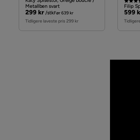
Katy Spisestol, Greige bouclé /
Metallben svart
Filip S
Pris
Original
Pris
Origi
299 kr
599 k
/stk
Før 639 kr
Pris
Pris
Tidligere laveste pris 299 kr
Tidliger