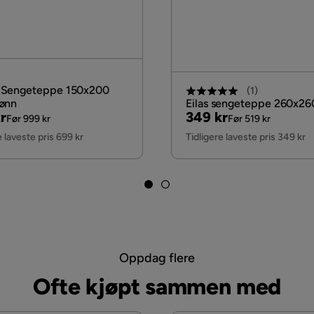
 Sengeteppe 150x200
(
1
)
ønn
Eilas sengeteppe 260x2
nal
Pris
Original
r
349 kr
Før 999 kr
Før 519 kr
Pris
e laveste pris 699 kr
Tidligere laveste pris 349 kr
Oppdag flere
Ofte kjøpt sammen med