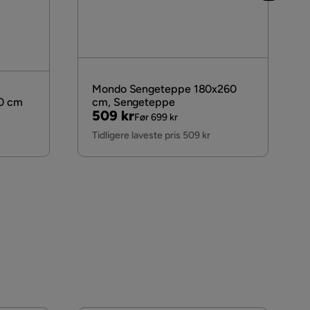
Mondo Sengeteppe 180x260
60 cm
cm, Sengeteppe
Pris
Original
509 kr
Før 699 kr
Pris
Tidligere laveste pris 509 kr