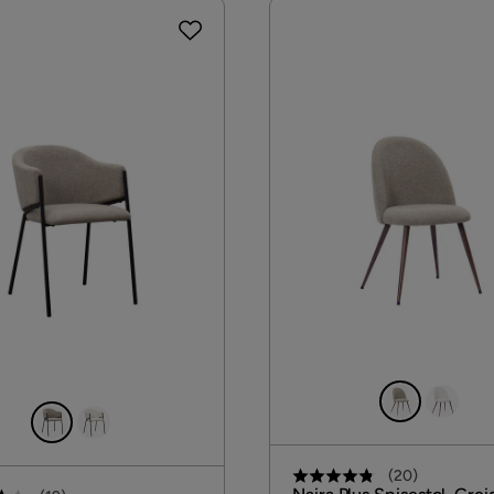
(
20
)