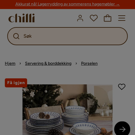
Akkurat nå! Lagerrydding av sommerens hagemøbler →
Søk
Hjem
Servering & borddekking
Porselen
Få igjen