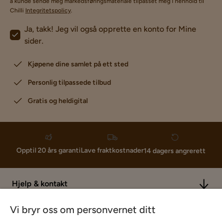
å kunde sende meg markedsføringsmateriale tilpasset meg i henhold til
Chilli
Integritetspolicy
.
Ja, takk! Jeg vil også opprette en konto for Mine
sider.
Kjøpene dine samlet på ett sted
Personlig tilpassede tilbud
Gratis og heldigital
Lave fraktkostnader
Opptil 20 års garanti
14 dagers angrerett
Hjelp & kontakt
Vi bryr oss om personvernet ditt
Sortiment & tilbud