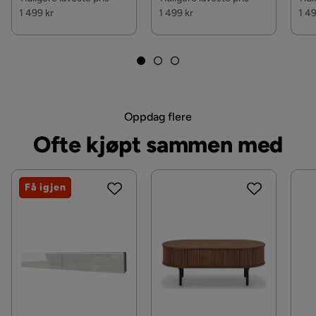
1 499 kr
1 499 kr
1 49
Oppdag flere
Ofte kjøpt sammen med
Få igjen