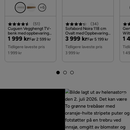
+6
(
51
)
(
34
)
Cuguen Vegghengt TV-
Sofabord Noira 118 cm
Gen
benk med oppbevaring
Ovalt med Oppbevaring
Wil
Pris
Original
Pris
Original
Pri
Or
1 999 kr
3 999 kr
1 
180x32x30 cm, Hvit /
Skuff, Brun / Mørkebrunt
cm 
Før 2 599 kr
Før 5 199 kr
Høyglans
Tre / Ribbet
Pris
Pris
Pri
Tidligere laveste pris
Tidligere laveste pris
Tidl
1 999 kr
3 999 kr
1 49