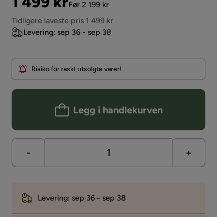
Pris
Original
1 499 kr
Før 2 199 kr
Pris
Tidligere laveste pris 1 499 kr
Levering: sep 36 - sep 38
Risiko for raskt utsolgte varer!
Legg i handlekurven
-
+
Levering: sep 36 - sep 38