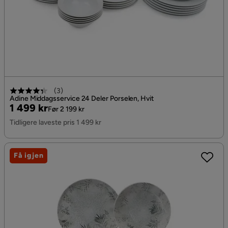
(
3
)
Adine Middagsservice 24 Deler Porselen, Hvit
Pris
Original
1 499 kr
Før 2 199 kr
Pris
Tidligere laveste pris 1 499 kr
Få igjen