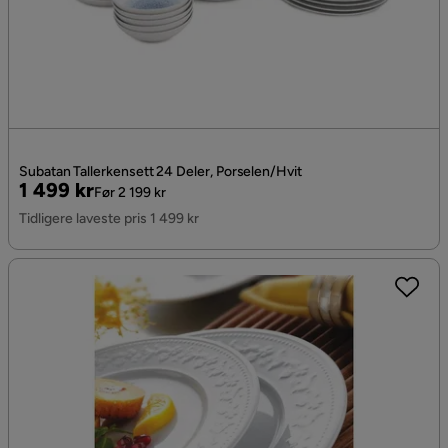
Subatan Tallerkensett 24 Deler, Porselen/Hvit
Pris
Original
1 499 kr
Før 2 199 kr
Pris
Tidligere laveste pris 1 499 kr