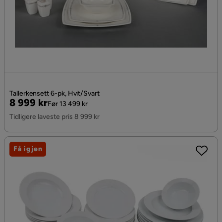
Tallerkensett 6-pk, Hvit/Svart
Pris
Original
8 999 kr
Før 13 499 kr
Pris
Tidligere laveste pris 8 999 kr
Få igjen