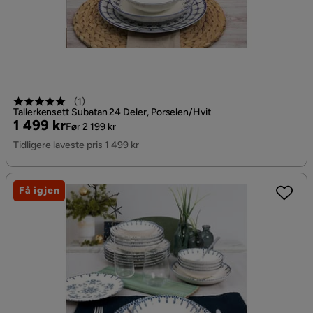
(
1
)
Tallerkensett Subatan 24 Deler, Porselen/Hvit
Pris
Original
1 499 kr
Før 2 199 kr
Pris
Tidligere laveste pris 1 499 kr
Få igjen