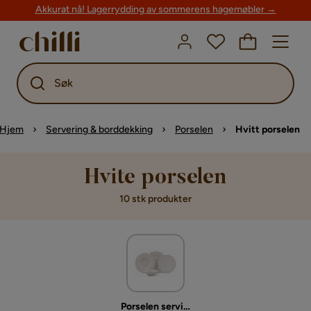
Akkurat nå! Lagerrydding av sommerens hagemøbler →
Søk
Hjem
Servering & borddekking
Porselen
Hvitt porselen
Hvite porselen
10 stk produkter
Porselen servise