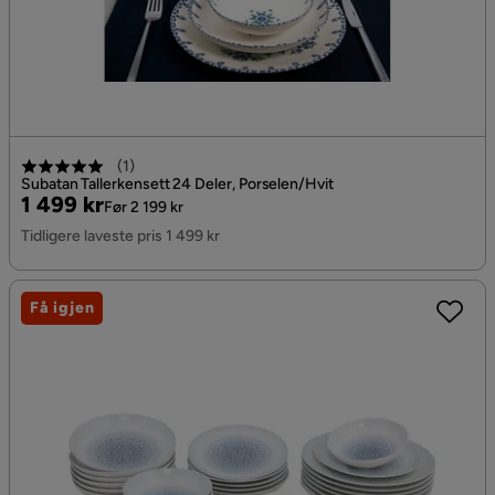
(
1
)
Subatan Tallerkensett 24 Deler, Porselen/Hvit
Pris
Original
1 499 kr
Før 2 199 kr
Pris
Tidligere laveste pris 1 499 kr
Få igjen