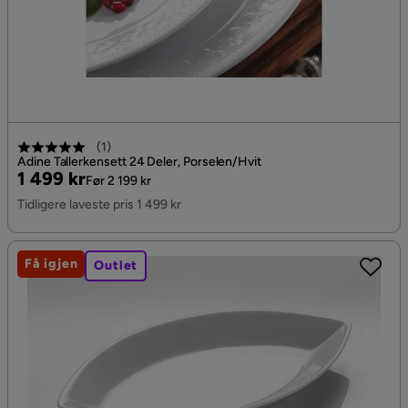
(
1
)
Adine Tallerkensett 24 Deler, Porselen/Hvit
Pris
Original
1 499 kr
Før 2 199 kr
Pris
Tidligere laveste pris 1 499 kr
Få igjen
Outlet