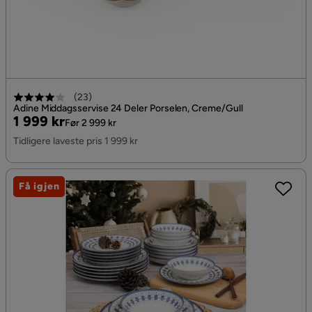
(
23
)
Adine Middagsservise 24 Deler Porselen, Creme/Gull
Pris
Original
1 999 kr
Før 2 999 kr
Pris
Tidligere laveste pris 1 999 kr
Få igjen