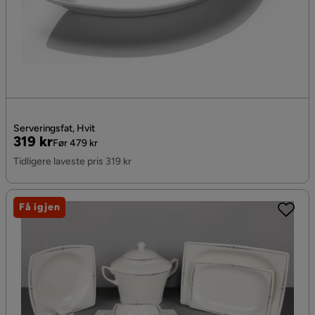
Serveringsfat, Hvit
Pris
Original
319 kr
Før 479 kr
Pris
Tidligere laveste pris 319 kr
Få igjen