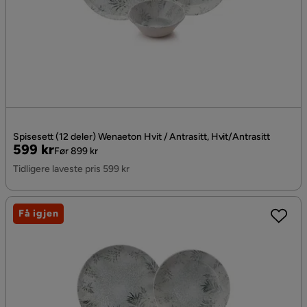
Spisesett (12 deler) Wenaeton Hvit / Antrasitt, Hvit/Antrasitt
Pris
Original
599 kr
Før 899 kr
Pris
Tidligere laveste pris 599 kr
Få igjen