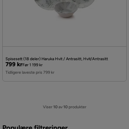
Spisesett (18 deler) Haruka Hvit / Antrasitt, Hvit/Antrasitt
Pris
Original
799 kr
Før 1 199 kr
Pris
Tidligere laveste pris 799 kr
Viser
10
av
10
produkter
Populære filtreringer