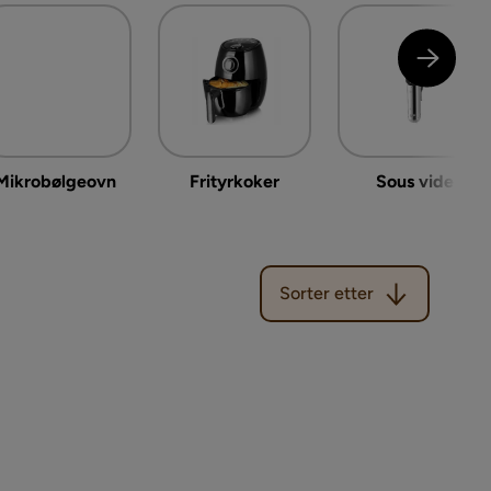
Mikrobølgeovn
Frityrkoker
Sous vide
Sorter etter
Sorter etter