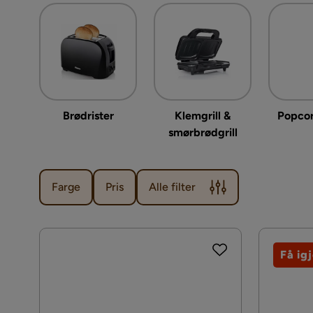
Brødrister
Klemgrill &
Popco
smørbrødgrill
Farge
Pris
Alle filter
Få ig