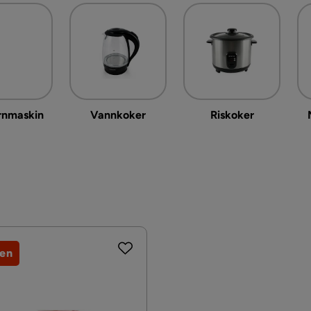
rnmaskin
Vannkoker
Riskoker
jen