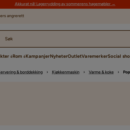
Akkurat nå! Lagerrydding av sommerens hagemøbler →
ers angrerett
Søk
kter
Rom
Kampanjer
Nyheter
Outlet
Varemerker
Social sh
ervering & borddekking
Kjøkkenmaskin
Varme & koke
Pop