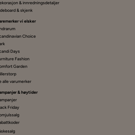
ekorasjon & innredningsdetaljer
ideboard & skjenk
aremerker vi elsker
ndrarum
candinavian Choice
ark
candi Days
urniture Fashion
omfort Garden
llerstorp
e alle varumerker
ampanjer & høytider
ampanjer
lack Friday
omjulssalg
abattkoder
åskesalg