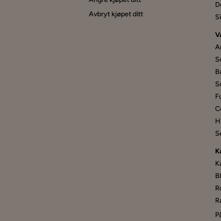
D
Avbryt kjøpet ditt
S
V
A
S
B
S
F
C
Hi
S
K
K
B
R
R
P