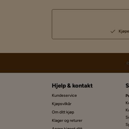
Kjøpe
Hjelp & kontakt
S
Kundeservice
P
K
Kjøpsvilkår
K
Om ditt kjøp
S
Klager og returer
S
Angre kjøpet ditt