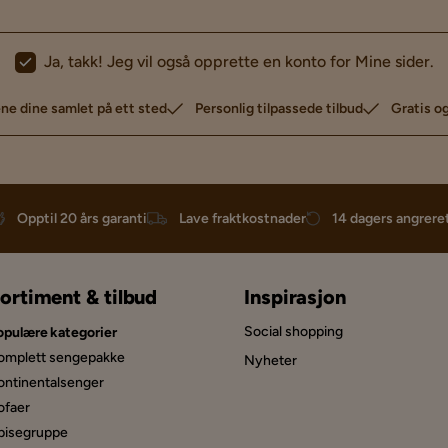
Ja, takk! Jeg vil også opprette en konto for Mine sider.
ne dine samlet på ett sted
Personlig tilpassede tilbud
Gratis og
Opptil 20 års garanti
Lave fraktkostnader
14 dagers angrere
ortiment & tilbud
Inspirasjon
Social shopping
opulære kategorier
omplett sengepakke
Nyheter
ontinentalsenger
ofaer
pisegru­ppe