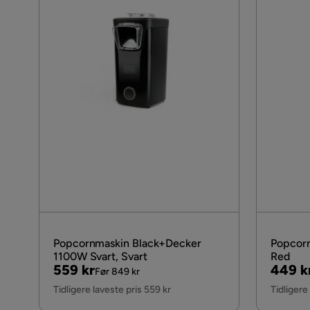
Popcornmaskin Black+Decker
Popcorn
1100W Svart, Svart
Red
Pris
Original
Pris
Origin
559 kr
449 k
Før 849 kr
Pris
Pris
Tidligere laveste pris 559 kr
Tidligere