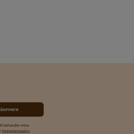
Abonnere
lli behandler mine
li
Integritetspolicy
.