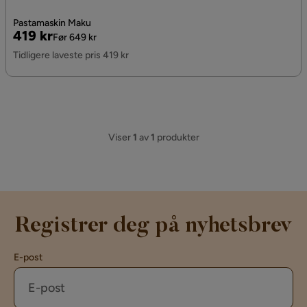
Pastamaskin Maku
Pris
Original
419 kr
Før 649 kr
Pris
Tidligere laveste pris 419 kr
Viser
1
av
1
produkter
Registrer deg på nyhetsbrev
E-post