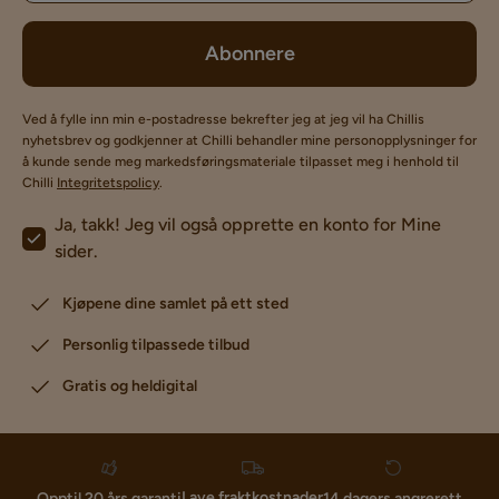
Abonnere
Ved å fylle inn min e-postadresse bekrefter jeg at jeg vil ha Chillis
nyhetsbrev og godkjenner at Chilli behandler mine personopplysninger for
å kunde sende meg markedsføringsmateriale tilpasset meg i henhold til
Chilli
Integritetspolicy
.
Ja, takk! Jeg vil også opprette en konto for Mine
sider.
Kjøpene dine samlet på ett sted
Personlig tilpassede tilbud
Gratis og heldigital
Lave fraktkostnader
Opptil 20 års garanti
14 dagers angrerett