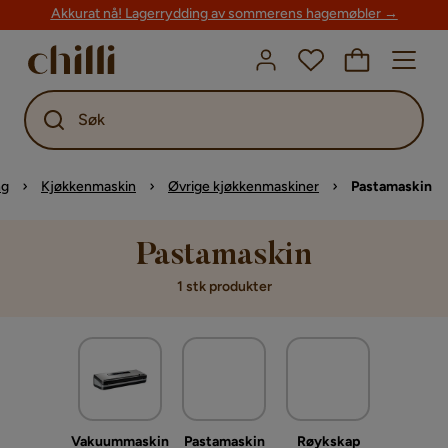
Akkurat nå! Lagerrydding av sommerens hagemøbler →
Søk
ng
Kjøkkenmaskin
Øvrige kjøkkenmaskiner
Pastamaskin
Pastamaskin
1 stk produkter
Vakuummaskin
Pastamaskin
Røykskap