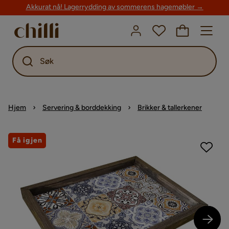
Akkurat nå! Lagerrydding av sommerens hagemøbler →
Søk
Hjem
Servering & borddekking
Brikker & tallerkener
Få igjen