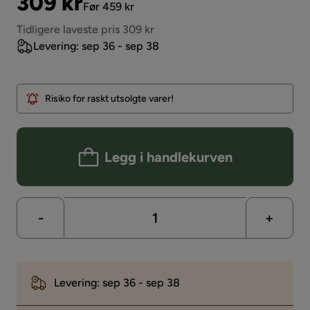
Pris
Original
309 kr
Før 459 kr
Pris
Tidligere laveste pris 309 kr
Levering: sep 36 - sep 38
Risiko for raskt utsolgte varer!
Legg i handlekurven
-
+
Levering: sep 36 - sep 38