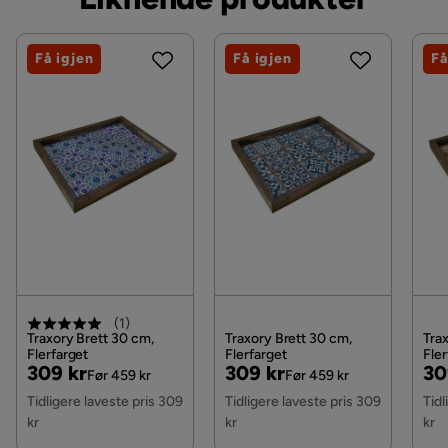
Øvrig
Vil du gjøre din leveranse enklere? Vi har flere
Kontakt kundeservice
Farge
Flerfarget
Få igjen
Få igjen
Få
tilleggstjenester som eksempelvis kveldslevering og
innbæring som du kan velge i kassen. Dersom ingen
Fargenavn
Flerfärgad
tilleggstjenester vises, kan vi dessverre ikke tilby
disse for ditt postnummer og valgte produkter.
Serie
TRAXORY
Les våre
Kjøpsvilkår
for mer informasjon.
(
1
)
Traxory Brett 30 cm,
Traxory Brett 30 cm,
Tra
Flerfarget
Flerfarget
Fler
Pris
Original
Pris
Original
Pri
Or
309 kr
309 kr
30
Før 459 kr
Før 459 kr
Pris
Pris
Pri
Tidligere laveste pris 309
Tidligere laveste pris 309
Tidl
kr
kr
kr