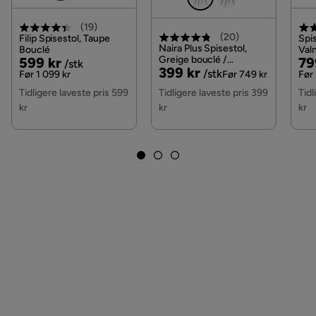
(
19
)
(
20
)
Filip Spisestol, Taupe
Spis
Naira Plus Spisestol,
Bouclé
Valn
Pris
Original
Greige bouclé /
Pri
Or
599 kr
79
/stk
Pris
Original
399 kr
Metallben valnøtt
/stk
Pris
Pri
Før 1 099 kr
Før 749 kr
Før 
Pris
Tidligere laveste pris 599
Tidligere laveste pris 399
Tidl
kr
kr
kr