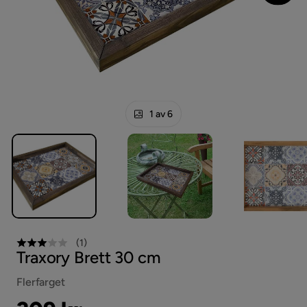
1 av 6
(
1
)
Traxory Brett 30 cm
Flerfarget