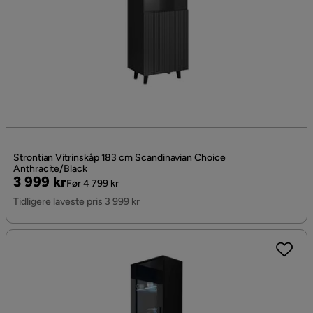
Strontian Vitrinskåp 183 cm Scandinavian Choice
Anthracite/Black
Pris
Original
3 999 kr
Før 4 799 kr
Pris
Tidligere laveste pris 3 999 kr