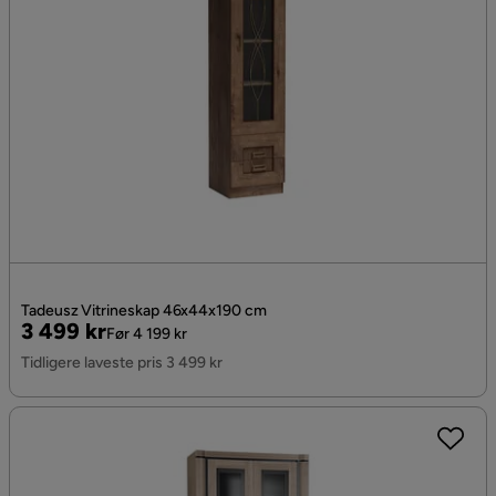
Tadeusz Vitrineskap 46x44x190 cm
Pris
Original
3 499 kr
Før 4 199 kr
Pris
Tidligere laveste pris 3 499 kr