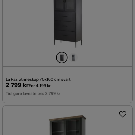
La Paz vitrineskap 70x160 cm svart
Pris
Original
2 799 kr
Før 4 199 kr
Pris
Tidligere laveste pris 2 799 kr