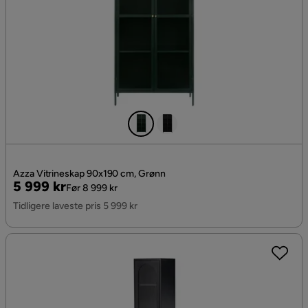
Azza Vitrineskap 90x190 cm, Grønn
Pris
Original
5 999 kr
Før 8 999 kr
Pris
Tidligere laveste pris 5 999 kr