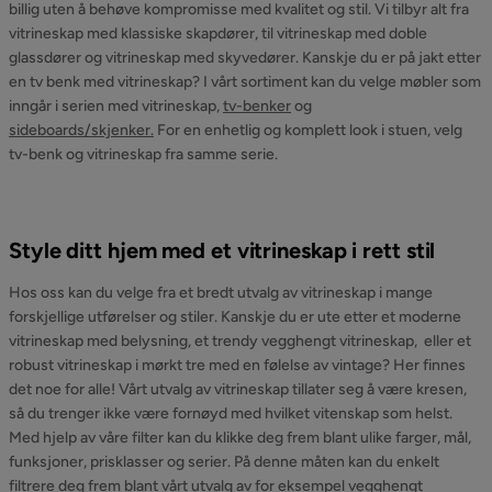
billig uten å behøve kompromisse med kvalitet og stil. Vi tilbyr alt fra
vitrineskap med klassiske skapdører, til vitrineskap med doble
glassdører og vitrineskap med skyvedører. Kanskje du er på jakt etter
en tv benk med vitrineskap? I vårt sortiment kan du velge møbler som
inngår i serien med vitrineskap,
tv-benker
og
sideboards/skjenker.
For en enhetlig og komplett look i stuen, velg
tv-benk og vitrineskap fra samme serie.
Style ditt hjem med et vitrineskap i rett stil
Hos oss kan du velge fra et bredt utvalg av vitrineskap i mange
forskjellige utførelser og stiler. Kanskje du er ute etter et moderne
vitrineskap med belysning, et trendy vegghengt vitrineskap, eller et
robust vitrineskap i mørkt tre med en følelse av vintage? Her finnes
det noe for alle! Vårt utvalg av vitrineskap tillater seg å være kresen,
så du trenger ikke være fornøyd med hvilket vitenskap som helst.
Med hjelp av våre filter kan du klikke deg frem blant ulike farger, mål,
funksjoner, prisklasser og serier. På denne måten kan du enkelt
filtrere deg frem blant vårt utvalg av for eksempel vegghengt