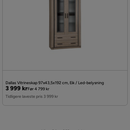
Dallas Vitrineskap 97x43,5x192 cm, Eik / Led-belysning
Pris
Original
3 999 kr
Før 4 799 kr
Pris
Tidligere laveste pris 3 999 kr