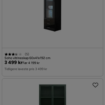
(
5
)
Soho vitrineskap 60x41x192 cm
Pris
Original
3 499 kr
Før 4 199 kr
Pris
Tidligere laveste pris 3 499 kr