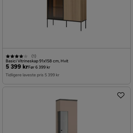
(
1
)
Basici Vitrineskap 91x158 cm, Hvit
Pris
Original
5 399 kr
Før 6 399 kr
Pris
Tidligere laveste pris 5 399 kr