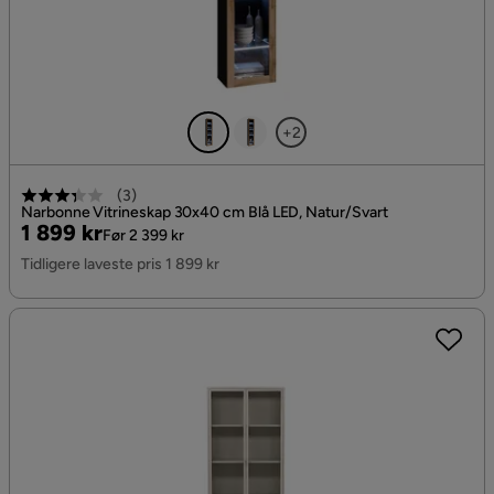
+2
(
3
)
Narbonne Vitrineskap 30x40 cm Blå LED, Natur/Svart
Pris
Original
1 899 kr
Før 2 399 kr
Pris
Tidligere laveste pris 1 899 kr