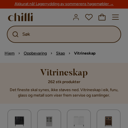
Akkurat nå! Lagerrydding av sommerens hagemøbler →
Søk
Hjem
Oppbevaring
Skap
Vitrineskap
Vitrineskap
262 stk produkter
Det fineste skal synes, ikke støves ned. Vitrineskap i eik, furu,
glass og metall som viser frem servise og samlinger.