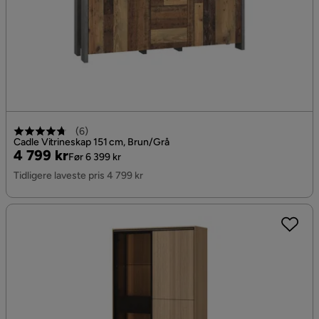
(
6
)
Cadle Vitrineskap 151 cm, Brun/Grå
Pris
Original
4 799 kr
Før 6 399 kr
Pris
Tidligere laveste pris 4 799 kr