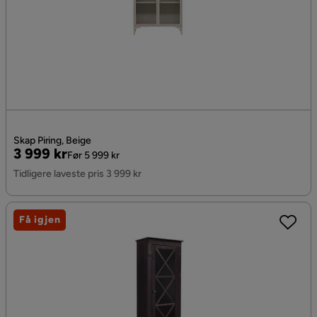
Skap Piring, Beige
Pris
Original
3 999 kr
Før 5 999 kr
Pris
Tidligere laveste pris 3 999 kr
Få igjen