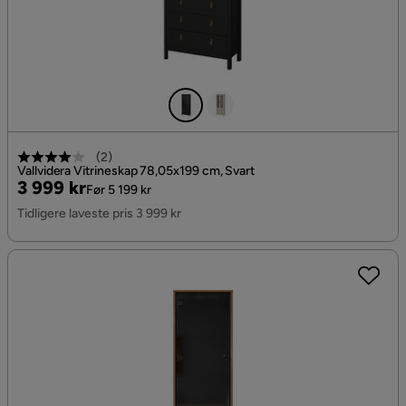
(
2
)
Vallvidera Vitrineskap 78,05x199 cm, Svart
Pris
Original
3 999 kr
Før 5 199 kr
Pris
Tidligere laveste pris 3 999 kr