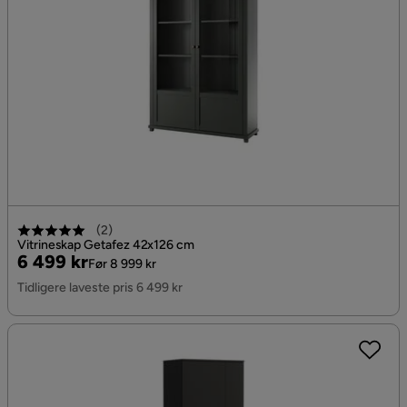
(
2
)
Vitrineskap Getafez 42x126 cm
Pris
Original
6 499 kr
Før 8 999 kr
Pris
Tidligere laveste pris 6 499 kr