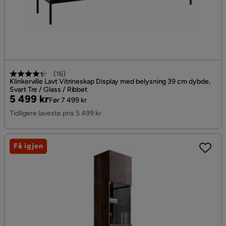
(
16
)
Klinkerville Lavt Vitrineskap Display med belysning 39 cm dybde,
Svart Tre / Glass / Ribbet
Pris
Original
5 499 kr
Før 7 499 kr
Pris
Tidligere laveste pris 5 499 kr
Få igjen