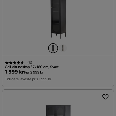
(
6
)
Cali Vitrineskap 37x180 cm, Svart
Pris
Original
1 999 kr
Før 2 999 kr
Pris
Tidligere laveste pris 1 999 kr