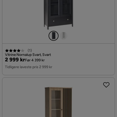
(
1
)
Vitrine Nornalup Svart, Svart
Pris
Original
2 999 kr
Før 4 399 kr
Pris
Tidligere laveste pris 2 999 kr