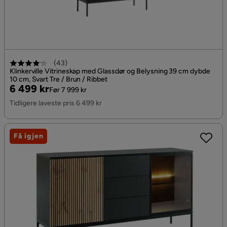
(
43
)
Klinkerville Vitrineskap med Glassdør og Belysning 39 cm dybde
10 cm, Svart Tre / Brun / Ribbet
Pris
Original
6 499 kr
Før 7 999 kr
Pris
Tidligere laveste pris 6 499 kr
Få igjen