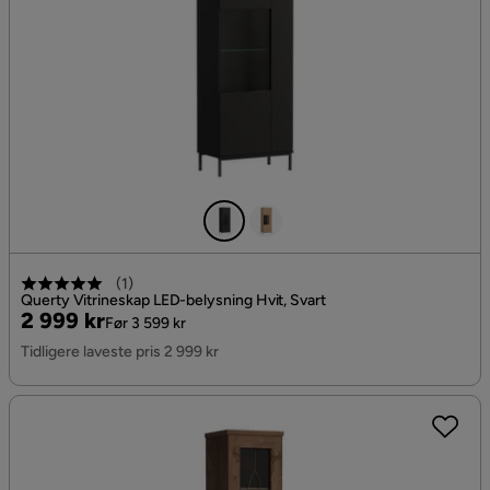
(
1
)
Querty Vitrineskap LED-belysning Hvit, Svart
Pris
Original
2 999 kr
Før 3 599 kr
Pris
Tidligere laveste pris 2 999 kr