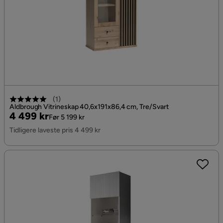
(
1
)
Aldbrough Vitrineskap 40,6x191x86,4 cm, Tre/Svart
Pris
Original
4 499 kr
Før 5 199 kr
Pris
Tidligere laveste pris 4 499 kr