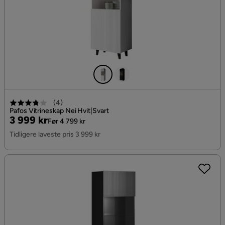
(
4
)
Pafos Vitrineskap Nei Hvit|Svart
Pris
Original
3 999 kr
Før 4 799 kr
Pris
Tidligere laveste pris 3 999 kr