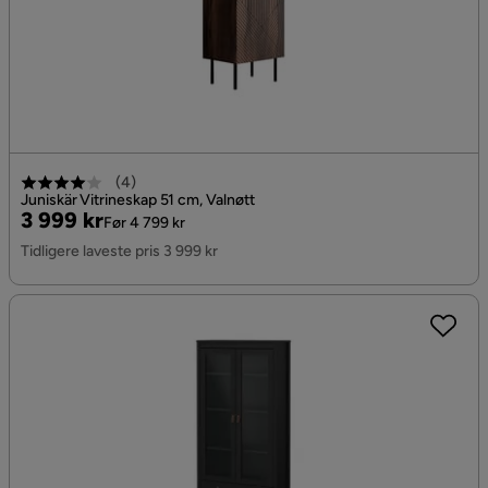
(
4
)
Juniskär Vitrineskap 51 cm, Valnøtt
Pris
Original
3 999 kr
Før 4 799 kr
Pris
Tidligere laveste pris 3 999 kr