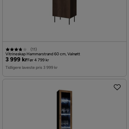
(
11
)
Vitrineskap Hammarstrand 60 cm, Valnøtt
Pris
Original
3 999 kr
Før 4 799 kr
Pris
Tidligere laveste pris 3 999 kr