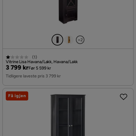
+2
(
1
)
Vitrine Lisa Havana/Lakk, Havana/Lakk
Pris
Original
3 799 kr
Før 5 599 kr
Pris
Tidligere laveste pris 3 799 kr
Få igjen