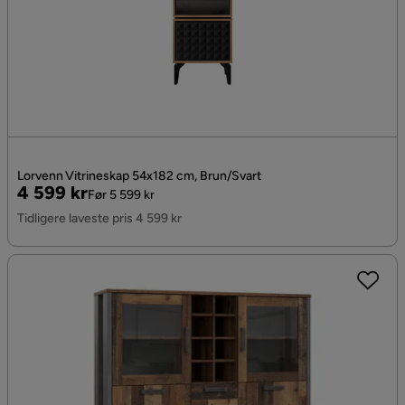
Lorvenn Vitrineskap 54x182 cm, Brun/Svart
Pris
Original
4 599 kr
Før 5 599 kr
Pris
Tidligere laveste pris 4 599 kr