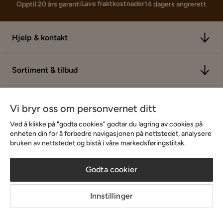
Lave fraktkostnader
Opptil 20 års garanti
14 dagers angrerett
Hjelp & kontakt
Sortiment & tilbud
Inspirasjon
Vi bryr oss om personvernet ditt
Ved å klikke på "godta cookies" godtar du lagring av cookies på
enheten din for å forbedre navigasjonen på nettstedet, analysere
Om Chilli
bruken av nettstedet og bistå i våre markedsføringstiltak.
Godta cookier
Innstillinger