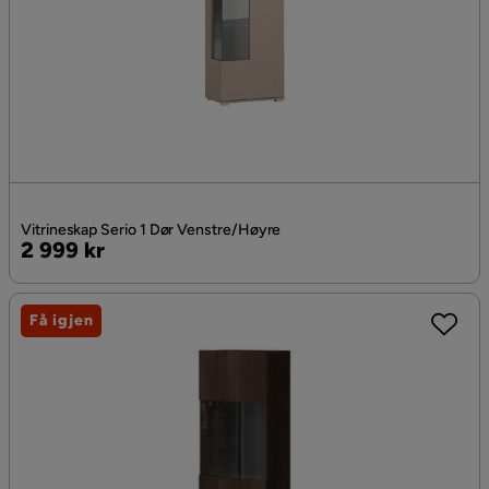
Vitrineskap Serio 1 Dør Venstre/Høyre
Pris
2 999 kr
Få igjen