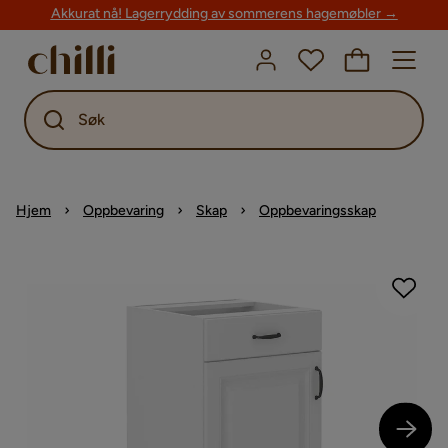
Akkurat nå! Lagerrydding av sommerens hagemøbler →
Søk
Hjem
Oppbevaring
Skap
Oppbevaringsskap