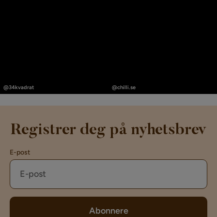
Innlegg
Innlegg
publisert
publisert
@34kvadrat
@chilli.se
av
av
Registrer deg på nyhetsbrev
E-post
Abonnere