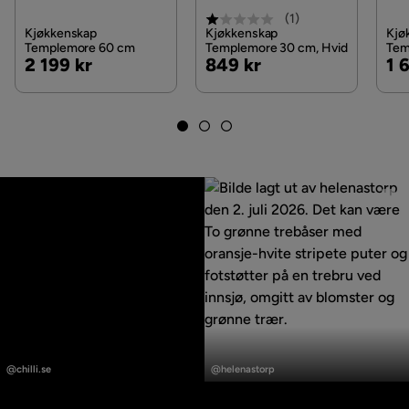
(
1
)
Kjøkkenskap
Kjøkkenskap
Kjø
Templemore 60 cm
Templemore 30 cm, Hvid
Tem
Pris
Pris
Pri
2 199 kr
849 kr
1 
Innlegg
Innlegg
publisert
publisert
@chilli.se
@helenastorp
av
av