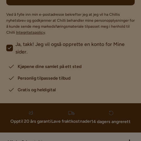
Ved å fylle inn min e-postadresse bekrefter jeg at jeg vil ha Chillis
nyhetsbrev og godkjenner at Chilli behandler mine personopplysninger for
å kunde sende meg markedsføringsmateriale tilpasset meg i henhold til
Chilli
Integritetspolicy
.
Ja, takk! Jeg vil også opprette en konto for Mine
sider.
Kjøpene dine samlet på ett sted
Personlig tilpassede tilbud
Gratis og heldigital
Lave fraktkostnader
Opptil 20 års garanti
14 dagers angrerett