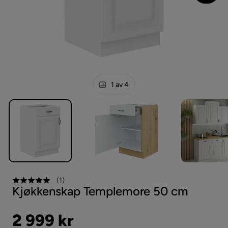
1 av 4
(
1
)
Kjøkkenskap Templemore 50 cm
Pris
2 999 kr