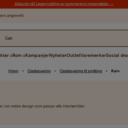
Akkurat nå! Lagerrydding av sommerens hagemøbler →
ers angrerett
Søk
kter
Rom
Kampanjer
Nyheter
Outlet
Varemerker
Social sh
Hjem
Oppbevaring
Oppbevaring til småting
Kurv
i en rekke design som passer alle interiørstiler.