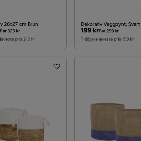
v 26x27 cm Brun
Dekorativ Veggpynt, Svart
al
Pris
Original
199 kr
Før 329 kr
Før 299 kr
Pris
 laveste pris 219 kr
Tidligere laveste pris 199 kr