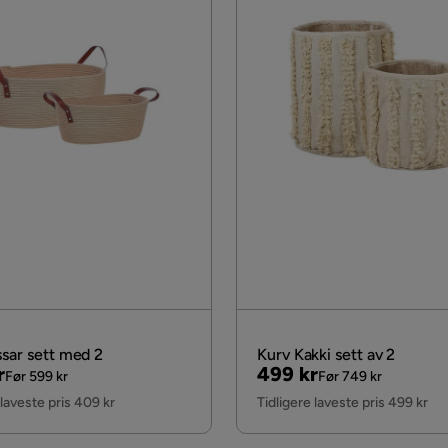
ssar sett med 2
Kurv Kakki sett av 2
al
Pris
Original
r
499 kr
Før 599 kr
Før 749 kr
Pris
 laveste pris 409 kr
Tidligere laveste pris 499 kr