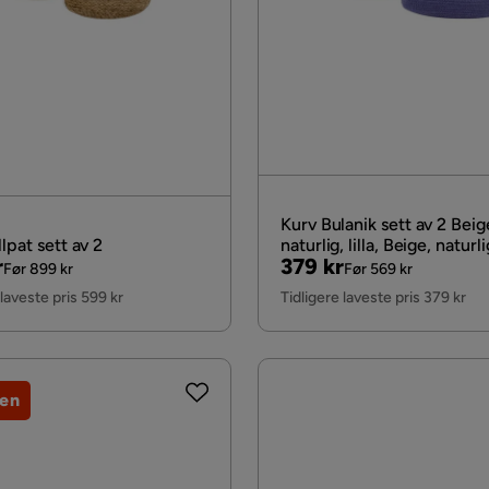
Kurv Bulanik sett av 2 Beig
lpat sett av 2
naturlig, lilla, Beige, naturlig
al
Pris
Original
r
379 kr
Før 899 kr
Før 569 kr
Pris
 laveste pris 599 kr
Tidligere laveste pris 379 kr
jen