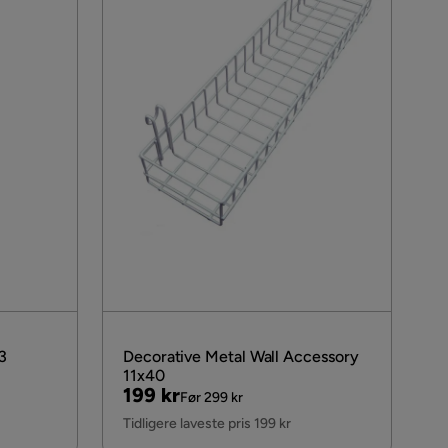
3
Decorative Metal Wall Accessory
11x40
Pris
Original
199 kr
Før 299 kr
Pris
Tidligere laveste pris 199 kr