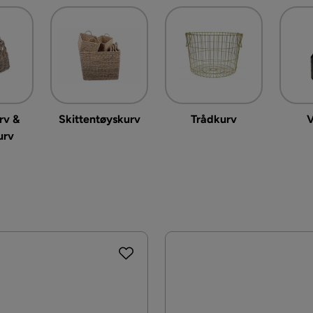
rv &
Skittentøyskurv
Trådkurv
V
urv