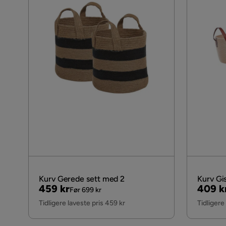
Kurv Gerede sett med 2
Kurv Gi
Pris
Original
Pris
Origin
459 kr
409 k
Før 699 kr
Pris
Pris
Tidligere laveste pris 459 kr
Tidligere