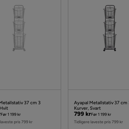
Metallstativ 37 cm 3
Ayapal Metallstativ 37 cm 
Hvit
Kurver, Svart
al
Pris
Original
r
799 kr
Før 1 199 kr
Før 1 199 kr
Pris
 laveste pris 799 kr
Tidligere laveste pris 799 kr