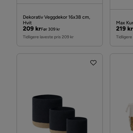
Dekorativ Veggdekor 16x38 cm,
Hvit
Max Kur
Pris
Original
Pris
Origin
209 kr
219 kr
Før 309 kr
Pris
Pris
Tidligere laveste pris 209 kr
Tidligere