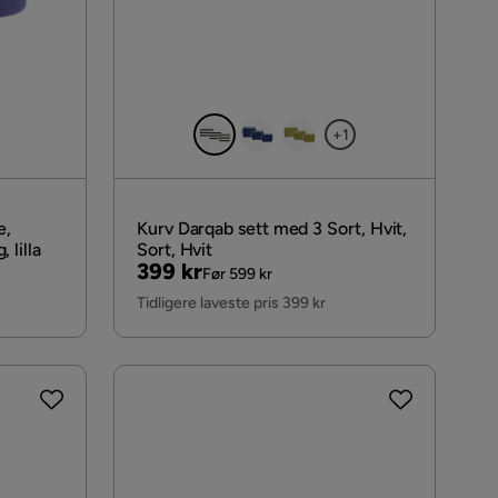
+1
e,
Kurv Darqab sett med 3 Sort, Hvit,
, lilla
Sort, Hvit
Pris
Original
399 kr
Før 599 kr
Pris
Tidligere laveste pris 399 kr