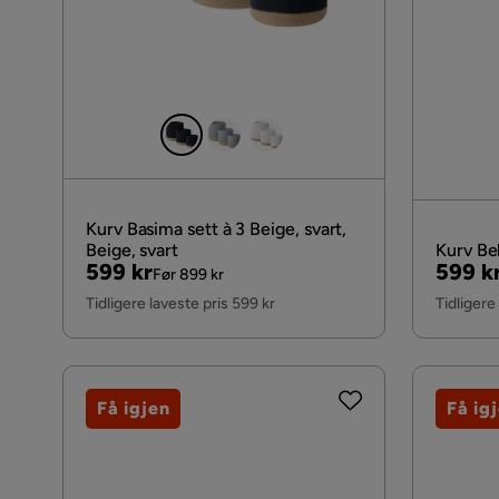
Kurv Basima sett à 3 Beige, svart,
Beige, svart
Kurv Bel
Pris
Original
Pris
Origin
599 kr
599 k
Før 899 kr
Pris
Pris
Tidligere laveste pris 599 kr
Tidligere
Få igjen
Få ig