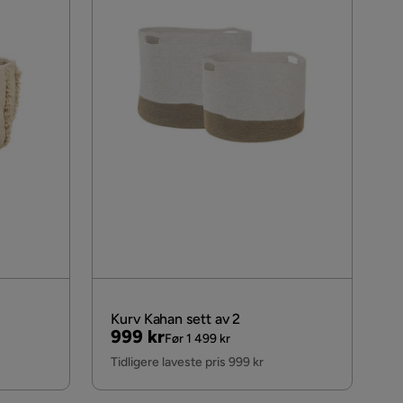
Kurv Kahan sett av 2
Pris
Original
999 kr
Før 1 499 kr
Pris
Tidligere laveste pris 999 kr