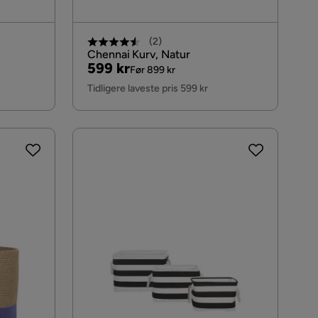
(
2
)
Chennai Kurv, Natur
Pris
Original
599 kr
Før 899 kr
Pris
Tidligere laveste pris 599 kr