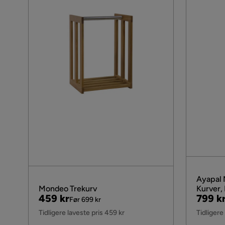
Ayapal 
Mondeo Trekurv
Kurver, 
Pris
Original
Pris
Origin
459 kr
799 k
Før 699 kr
Pris
Pris
Tidligere laveste pris 459 kr
Tidligere