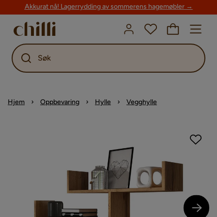
Akkurat nå! Lagerrydding av sommerens hagemøbler →
Søk
Hjem
Oppbevaring
Hylle
Vegghylle