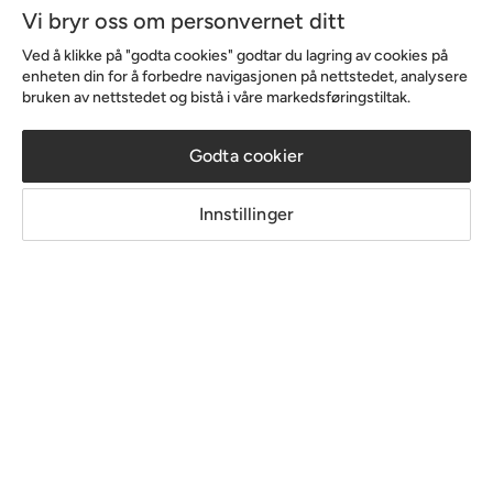
Vi bryr oss om personvernet ditt
Sortiment & tilbud
Ved å klikke på "godta cookies" godtar du lagring av cookies på
enheten din for å forbedre navigasjonen på nettstedet, analysere
bruken av nettstedet og bistå i våre markedsføringstiltak.
Inspirasjon
Godta cookier
Om Chilli
Innstillinger
Copyright © 2026 Home Furnishing Nordic AB