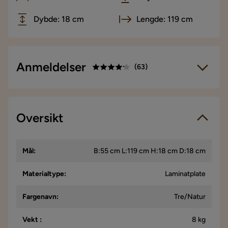
Dybde: 18 cm
Lengde: 119 cm
Anmeldelser
(
63
)
4.2
5
☆
4
☆
3
Oversikt
☆
63 anmeldelser
2
☆
1
☆
Vi bruker kun anmeldelser fra ekte kunder. Det er kun kunder
Mål
:
B:55 cm L:119 cm H:18 cm D:18 cm
som har gjennomført et kjøp som får forespørsel om å legge
igjen en produktanmeldelse. Forespørselen sendes via e-
post til e-postadressen som kunden oppga ved kjøpet.
Materialtype
:
Laminatplate
Fargenavn
:
Tre/Natur
Gunn
G
Vekt
:
8 kg