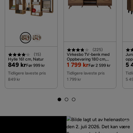
(
225
)
Virkesbo TV-benk med
Jun
(
15
)
Hylle 161 cm, Natur
Oppbevaring 180 cm,
opp
Pris
Original
Nedsatt
Original
Pri
Or
849 kr
1 799 kr
5 
Valnøtt / Brun / Rustikk
40x
Før 999 kr
Før 2 599 kr
Eik 
Pris
Pris
Pris
Pri
Tidligere laveste pris
Tidligere laveste pris
Tidl
849 kr
1 799 kr
5 4