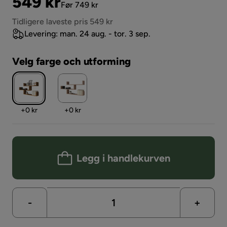
Pris
Original
549 kr
Før 749 kr
Pris
Tidligere laveste pris 549 kr
Levering: man. 24 aug. - tor. 3 sep.
Velg farge och utforming
Pris
Pris
+
0 kr
+
0 kr
Legg i handlekurven
-
+