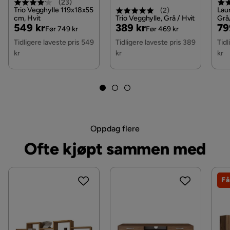
(
23
)
Trio Vegghylle 119x18x55
Lau
(
2
)
cm, Hvit
Trio Vegghylle, Grå / Hvit
Grå
Pris
Original
Pris
Original
Pri
Or
549 kr
389 kr
79
Før 749 kr
Før 469 kr
Pris
Pris
Pri
Tidligere laveste pris 549
Tidligere laveste pris 389
Tidl
kr
kr
kr
Oppdag flere
Ofte kjøpt sammen med
Få