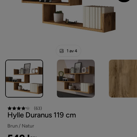
1 av 4
(
63
)
Hylle Duranus 119 cm
Brun / Natur