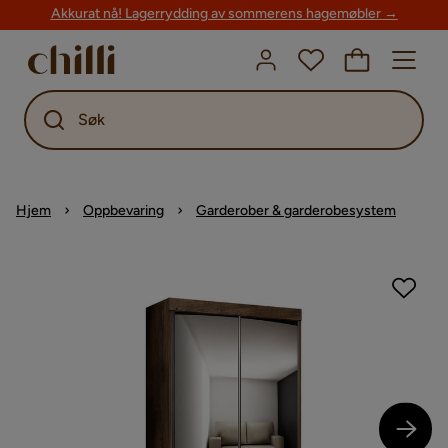
Akkurat nå! Lagerrydding av sommerens hagemøbler →
Søk
Hjem
Oppbevaring
Garderober & garderobesystem