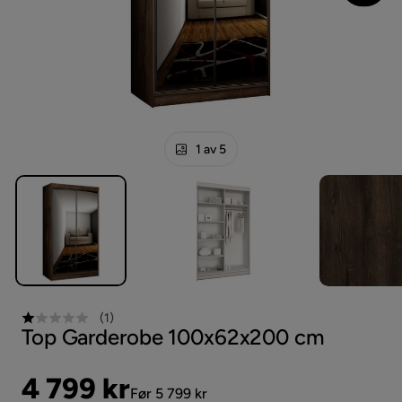
1 av 5
(
1
)
Top Garderobe 100x62x200 cm
Pris
Original
4 799 kr
Før 5 799 kr