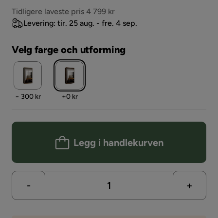
Pris
Tidligere laveste pris 4 799 kr
Levering: tir. 25 aug. - fre. 4 sep.
Velg farge och utforming
Pris
Pris
− 300 kr
+
0 kr
Legg i handlekurven
-
+