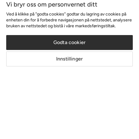
Vi bryr oss om personvernet ditt
Sortiment & tilbud
Ved å klikke på "godta cookies" godtar du lagring av cookies på
enheten din for å forbedre navigasjonen på nettstedet, analysere
bruken av nettstedet og bistå i våre markedsføringstiltak.
Inspirasjon
Godta cookier
Om Chilli
Innstillinger
Copyright © 2026 Home Furnishing Nordic AB