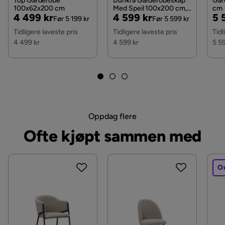
Top Garderobe
Dunkra Garderobeskap
Gar
100x62x200 cm
Med Speil 100x200 cm,
cm
Pris
Original
Pris
Original
Pri
Or
4 499 kr
4 599 kr
5 
Brun
Fargenavn
Mørkt asketre
Før 5 199 kr
Før 5 599 kr
Pris
Pris
Pri
Tidligere laveste pris
Tidligere laveste pris
Tidl
Stil
Tidløs
4 499 kr
4 599 kr
5 5
Dør
Skyvedører
Krever montering
Ja
Vekt
102 kg
Oppdag flere
Farge
Brun,Natur
Ofte kjøpt sammen med
Serie
O