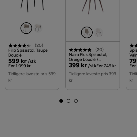
(
20
)
(
20
)
Filip Spisestol, Taupe
Spis
Naira Plus Spisestol,
Bouclé
Valn
Pris
Original
Greige bouclé /
Pri
Or
599 kr
79
/stk
Pris
Original
399 kr
Metallben valnøtt
/stk
Pris
Pri
Før 1 099 kr
Før 749 kr
Før 
Pris
Tidligere laveste pris 599
Tidligere laveste pris 399
Tidl
kr
kr
kr