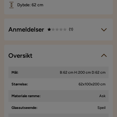
Dybde: 62 cm
Anmeldelser
(
1
)
1.0
5
☆
4
☆
3
Oversikt
☆
1 anmeldelse
2
☆
1
☆
Vi bruker kun anmeldelser fra ekte kunder. Det er kun kunder
Mål
:
B:62 cm H:200 cm D:62 cm
som har gjennomført et kjøp som får forespørsel om å legge
igjen en produktanmeldelse. Forespørselen sendes via e-
post til e-postadressen som kunden oppga ved kjøpet.
Størrelse
:
62x100x200 cm
Materiale ramme
:
Ask
Mukesh
M
Glassutseende
:
Speil